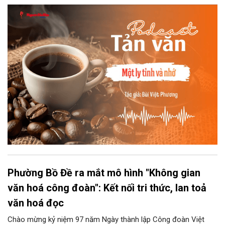
đợi giọt đắng của đất đai, mưa nắng điểm từng nhịp xuống
chiếc ly sứ như đợi thời gian mở cánh cửa diệu kì của mình.
Phường Bồ Đề ra mắt mô hình "Không gian
văn hoá công đoàn": Kết nối tri thức, lan toả
văn hoá đọc
Chào mừng kỷ niệm 97 năm Ngày thành lập Công đoàn Việt