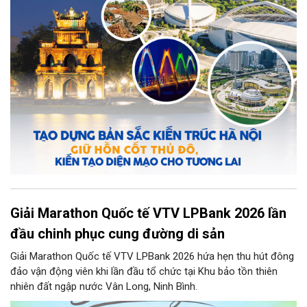
tồn và sáng tạo, là yêu cầu quan trọng để xây dựng Thủ đô
"Văn hiến - Văn minh - Hiện đại", đáp ứng yêu cầu phát triển
trong thời kỳ mới.
Giải Marathon Quốc tế VTV LPBank 2026 lần
đầu chinh phục cung đường di sản
Giải Marathon Quốc tế VTV LPBank 2026 hứa hẹn thu hút đông
đảo vận động viên khi lần đầu tổ chức tại Khu bảo tồn thiên
nhiên đất ngập nước Vân Long, Ninh Bình.