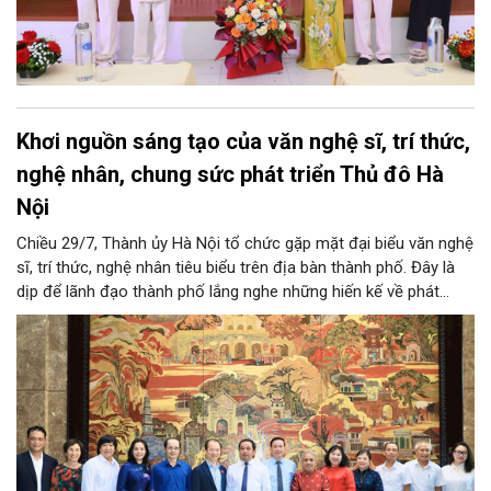
Khơi nguồn sáng tạo của văn nghệ sĩ, trí thức,
nghệ nhân, chung sức phát triển Thủ đô Hà
Nội
Chiều 29/7, Thành ủy Hà Nội tổ chức gặp mặt đại biểu văn nghệ
sĩ, trí thức, nghệ nhân tiêu biểu trên địa bàn thành phố. Đây là
dịp để lãnh đạo thành phố lắng nghe những hiến kế về phát
triển khoa học công nghệ, đổi mới sáng tạo, công nghiệp văn
hóa và phát huy nguồn lực con người, góp phần tạo động lực
mới cho sự phát triển nhanh, bền vững của Thủ đô.