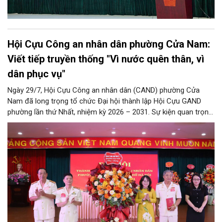
Hội Cựu Công an nhân dân phường Cửa Nam:
Viết tiếp truyền thống "Vì nước quên thân, vì
dân phục vụ"
Ngày 29/7, Hội Cựu Công an nhân dân (CAND) phường Cửa
Nam đã long trọng tổ chức Đại hội thành lập Hội Cựu GAND
phường lần thứ Nhất, nhiệm kỳ 2026 – 2031. Sự kiện quan trọng
này đánh dấu mốc kiện toàn tổ chức, mở ra chặng đường mới
nhằm tập hợp, đoàn kết và phát huy tối đa kinh nghiệm, trí tuệ
của lực lượng cựu CAND trong công tác giữ gìn an ninh trật tự,
phục vụ Nhân dân và phát triển địa phương.