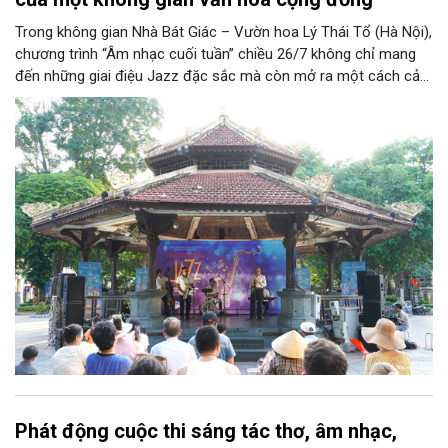
Trong không gian Nhà Bát Giác – Vườn hoa Lý Thái Tổ (Hà Nội),
chương trình “Âm nhạc cuối tuần” chiều 26/7 không chỉ mang
đến những giai điệu Jazz đặc sắc mà còn mở ra một cách cảm
nhận mới về Hà Nội. Điểm nhấn của chương trình là ca khúc “Hà
Nội mùa thu” của nhạc sĩ Vũ Thanh đã đưa hình ảnh Thủ đô
hiện lên bằng vẻ đẹp tinh tế, giàu chiều sâu văn hóa, qua đó
khẳng định vai trò của nghệ thuật trong việc kiến tạo không
gian văn hóa cộng đồng và lan tỏa những giá trị bền vững của
thành phố.
Phát động cuộc thi sáng tác thơ, âm nhạc,