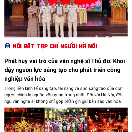
Nổi bật Tạp chí Người Hà Nội
Phát huy vai trò của văn nghệ sĩ Thủ đô: Khơi
dậy nguồn lực sáng tạo cho phát triển công
nghiệp văn hóa
Trong nền kinh tế sáng tạo, tài năng và sức sáng tạo của con
người chính là nguồn vốn quan trọng nhất. Đối với Hà Nội, đội
ngũ văn nghệ sĩ không chỉ góp phần gìn giữ bản sắc văn hóa
mà còn giữ vai trò trung tâm trong quá trình hình thành các sản
phẩm công nghiệp văn hóa có giá trị. Khơi dậy, phát huy và tạo
điều kiện để nguồn lực sáng tạo ấy phát triển sẽ là “chìa khóa”
để Hà Nội khai thác hiệu quả tiềm năng văn hóa, nâng cao năng