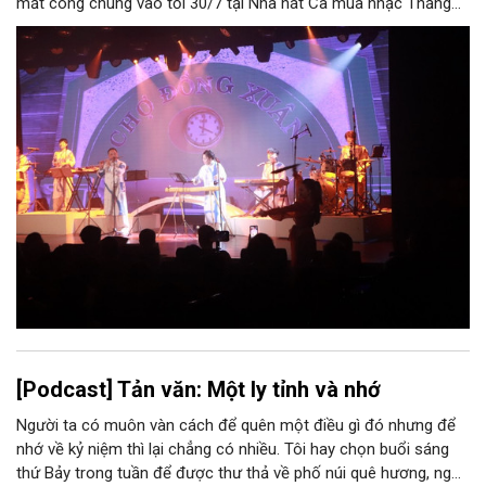
mắt công chúng vào tối 30/7 tại Nhà hát Ca múa nhạc Thăng
Long (số 31 - 33 phố Lương Văn Can, phường Hoàn Kiếm).
[Podcast] Tản văn: Một ly tỉnh và nhớ
Người ta có muôn vàn cách để quên một điều gì đó nhưng để
nhớ về kỷ niệm thì lại chẳng có nhiều. Tôi hay chọn buổi sáng
thứ Bảy trong tuần để được thư thả về phố núi quê hương, ngồi