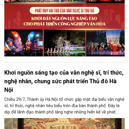
lực cạnh tranh và khẳng định vị thế của một trung tâm sáng tạo
trong kỷ nguyên mới.
Khơi nguồn sáng tạo của văn nghệ sĩ, trí thức,
nghệ nhân, chung sức phát triển Thủ đô Hà
Nội
Chiều 29/7, Thành ủy Hà Nội tổ chức gặp mặt đại biểu văn nghệ
sĩ, trí thức, nghệ nhân tiêu biểu trên địa bàn thành phố. Đây là
dịp để lãnh đạo thành phố lắng nghe những hiến kế về phát
triển khoa học công nghệ, đổi mới sáng tạo, công nghiệp văn
hóa và phát huy nguồn lực con người, góp phần tạo động lực