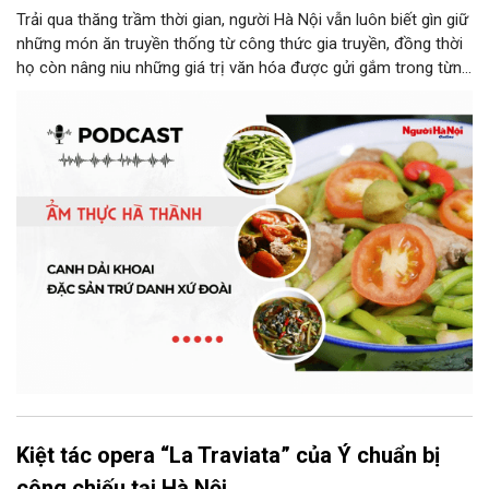
Trải qua thăng trầm thời gian, người Hà Nội vẫn luôn biết gìn giữ
những món ăn truyền thống từ công thức gia truyền, đồng thời
họ còn nâng niu những giá trị văn hóa được gửi gắm trong từng
món ăn, từ cách chọn nguyên liệu, chế biến đến cách thưởng
thức. Và canh dải khoai là một món ăn như thế.
Kiệt tác opera “La Traviata” của Ý chuẩn bị
công chiếu tại Hà Nội