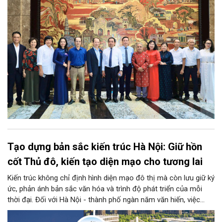
mới cho sự phát triển nhanh, bền vững của Thủ đô.
Tạo dựng bản sắc kiến trúc Hà Nội: Giữ hồn
cốt Thủ đô, kiến tạo diện mạo cho tương lai
Kiến trúc không chỉ định hình diện mạo đô thị mà còn lưu giữ ký
ức, phản ánh bản sắc văn hóa và trình độ phát triển của mỗi
thời đại. Đối với Hà Nội - thành phố ngàn năm văn hiến, việc
kiến tạo những công trình mới hài hòa với không gian lịch sử,
đồng thời phát huy vai trò của đội ngũ kiến trúc sư trong bảo