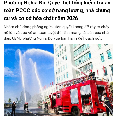
Phường Nghĩa Đô: Quyết liệt tổng kiểm tra an
toàn PCCC các cơ sở năng lượng, nhà chung
cư và cơ sở hóa chất năm 2026
Nhằm chủ động phòng ngừa, kiên quyết không để xảy ra cháy
nổ lớn và bảo vệ an toàn tuyệt đối tính mạng, tài sản của nhân
dân, UBND phường Nghĩa Đô vừa ban hành Kế hoạch số
276/KH-UBND. Theo đó, từ nay đến trước ngày 25/11/2026,
phường Nghĩa Đô sẽ ra quân kiểm tra định kỳ và đột xuất đối
với 100% cơ sở năng lượng, nhà chung cư (bao gồm nhà tập
thể, nhà đa năng/hỗn hợp) và cơ sở hóa chất trên toàn địa bàn,
đặc biệt dứt điểm kiểm tra toàn bộ các cơ sở nhà chung cư.