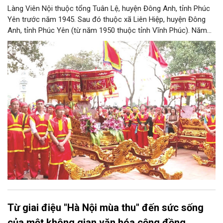
Làng Viên Nội thuộc tổng Tuân Lệ, huyện Đông Anh, tỉnh Phúc
Yên trước năm 1945. Sau đó thuộc xã Liên Hiệp, huyện Đông
Anh, tỉnh Phúc Yên (từ năm 1950 thuộc tỉnh Vĩnh Phúc). Năm
1961, làng được sáp nhập vào Hà Nội. Năm 1965, Viên Nội
thuộc xã Vân Nội; từ ngày 1/7/2025 thuộc xã Phúc Thịnh, Hà
Nội. Viên Nội thờ hai vị thần là Đống Băng và Uông Tá (thời
Hùng Vương thứ 18) cùng Diệu La công chúa, nữ tướng thời Hai
Bà Trưng.
Từ giai điệu "Hà Nội mùa thu" đến sức sống
của một không gian văn hóa cộng đồng