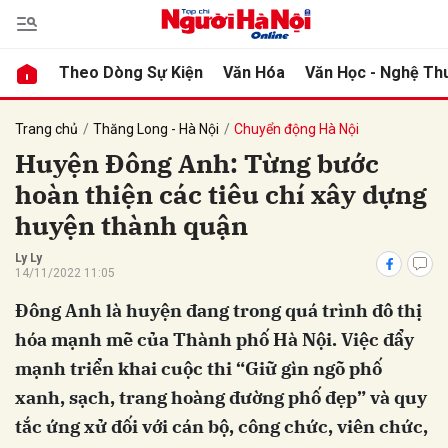
Theo Dòng Sự Kiện
Văn Hóa
Văn Học - Nghệ Th
bình luận
Trang chủ
Thăng Long - Hà Nội
Chuyển động Hà Nội
Huyện Đông Anh: Từng bước
hoàn thiện các tiêu chí xây dựng
huyện thành quận
Ly Ly
14/11/2022 11:05
Đông Anh là huyện đang trong quá trình đô thị
Hủy
G
hóa mạnh mẽ của Thành phố Hà Nội. Việc đẩy
mạnh triển khai cuộc thi “Giữ gìn ngõ phố
xanh, sạch, trang hoàng đường phố đẹp” và quy
tắc ứng xử đối với cán bộ, công chức, viên chức,