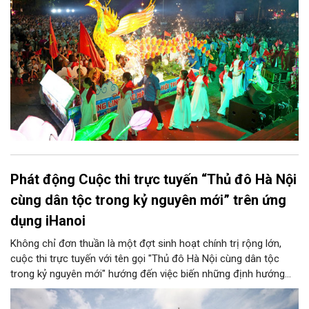
Phát động Cuộc thi trực tuyến “Thủ đô Hà Nội
cùng dân tộc trong kỷ nguyên mới” trên ứng
dụng iHanoi
Không chỉ đơn thuần là một đợt sinh hoạt chính trị rộng lớn,
cuộc thi trực tuyến với tên gọi "Thủ đô Hà Nội cùng dân tộc
trong kỷ nguyên mới" hướng đến việc biến những định hướng
chiến lược trong Nghị quyết số 02-NQ/TW của Bộ Chính trị
thành niềm tin, thành nhận thức chung của mỗi người dân.