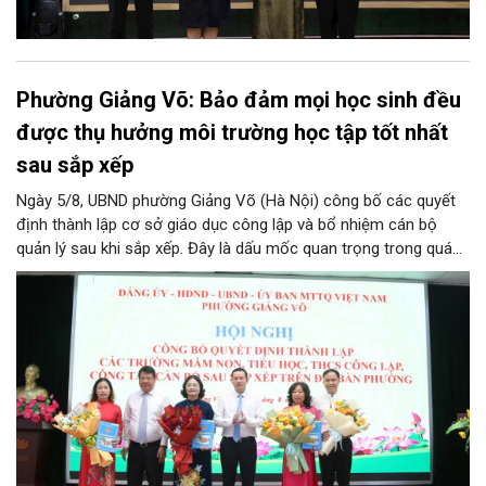
Phường Giảng Võ: Bảo đảm mọi học sinh đều
được thụ hưởng môi trường học tập tốt nhất
sau sắp xếp
Ngày 5/8, UBND phường Giảng Võ (Hà Nội) công bố các quyết
định thành lập cơ sở giáo dục công lập và bổ nhiệm cán bộ
quản lý sau khi sắp xếp. Đây là dấu mốc quan trọng trong quá
trình kiện toàn tổ chức bộ máy, thực hiện chủ trương tinh gọn,
nâng cao hiệu lực, hiệu quả quản lý theo các nghị quyết của
Trung ương và kế hoạch của UBND TP Hà Nội.