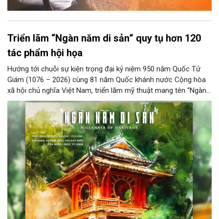
Triển lãm “Ngàn năm di sản” quy tụ hơn 120
tác phẩm hội họa
Hướng tới chuỗi sự kiện trọng đại kỷ niệm 950 năm Quốc Tử
Giám (1076 – 2026) cùng 81 năm Quốc khánh nước Cộng hòa
xã hội chủ nghĩa Việt Nam, triển lãm mỹ thuật mang tên “Ngàn
năm di sản” sẽ chính thức khai mạc vào ngày 8/8 tại Nhà Thái
Học, Di tích Quốc gia đặc biệt Văn Miếu – Quốc Tử Giám. Sự
kiện kéo dài đến ngày 25/9/2026 hứa hẹn trở thành điểm đến
văn hóa đầy sức hút, góp phần làm phong phú đời sống nghệ
thuật của Thủ đô trong mùa thu này.