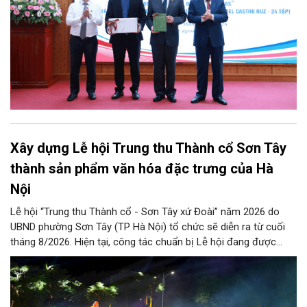
Xây dựng Lễ hội Trung thu Thành cổ Sơn Tây
thành sản phẩm văn hóa đặc trưng của Hà
Nội
Lễ hội “Trung thu Thành cổ - Sơn Tây xứ Đoài” năm 2026 do
UBND phường Sơn Tây (TP Hà Nội) tổ chức sẽ diễn ra từ cuối
tháng 8/2026. Hiện tại, công tác chuẩn bị Lễ hội đang được
chính quyền phường Sơn Tây cùng các phòng, ban, ngành, đơn
vị và 25 tổ dân phố khẩn trương triển khai, tạo khí thế sôi nổi,
sẵn sàng mang đến cho Nhân dân và du khách một mùa Trung
thu quy mô, đặc sắc và giàu bản sắc văn hóa xứ Đoài.