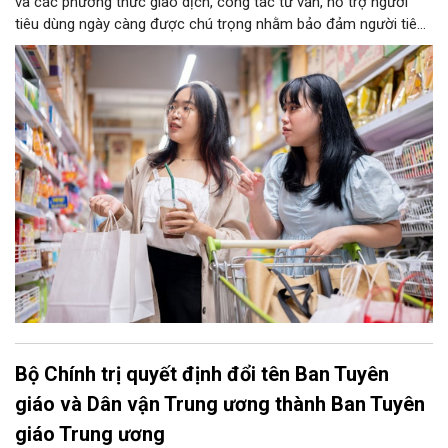
và các phương thức giao dịch, công tác tư vấn, hỗ trợ người
tiêu dùng ngày càng được chú trọng nhằm bảo đảm người tiêu
dùng được tiếp cận thông tin, được hướng dẫn thực hiện quyền
và được hỗ trợ kịp thời khi phát sinh vướng mắc trong quá trình
tiêu dùng hàng hóa, dịch vụ.
Bộ Chính trị quyết định đổi tên Ban Tuyên
giáo và Dân vận Trung ương thành Ban Tuyên
giáo Trung ương