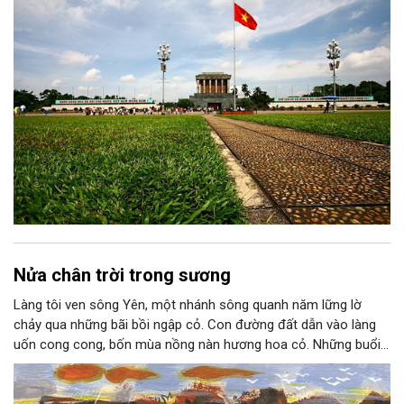
Nửa chân trời trong sương
Làng tôi ven sông Yên, một nhánh sông quanh năm lững lờ
chảy qua những bãi bồi ngập cỏ. Con đường đất dẫn vào làng
uốn cong cong, bốn mùa nồng nàn hương hoa cỏ. Những buổi
hoàng hôn, khi nắng đã dịu xuống phía cuối sông, đám hoa tím
lại thẫm màu như có ai vừa rắc lên một lớp khói.