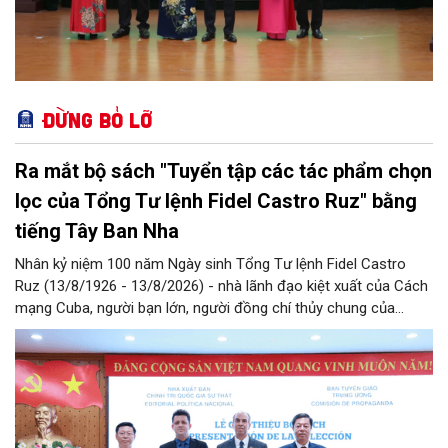
Đừng bỏ lỡ
Ra mắt bộ sách "Tuyển tập các tác phẩm chọn
lọc của Tổng Tư lệnh Fidel Castro Ruz" bằng
tiếng Tây Ban Nha
Nhân kỷ niệm 100 năm Ngày sinh Tổng Tư lệnh Fidel Castro
Ruz (13/8/1926 - 13/8/2026) - nhà lãnh đạo kiệt xuất của Cách
mạng Cuba, người bạn lớn, người đồng chí thủy chung của
Đảng, Nhà nước và nhân dân Việt Nam, chiều 5/8, tại Hà Nội,
Nhà xuất bản Chính trị quốc gia Sự thật phối hợp với Ban Tuyên
giáo Trung ương tổ chức Lễ giới thiệu bộ sách “Tuyển tập các
tác phẩm chọn lọc của Tổng Tư lệnh Fidel Castro Ruz” gồm 24
tập bằng tiếng Tây Ban Nha.