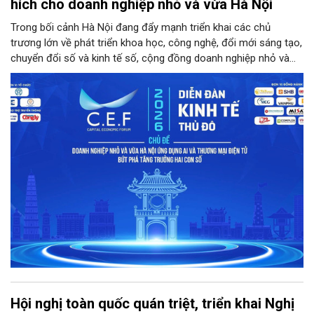
hích cho doanh nghiệp nhỏ và vừa Hà Nội
Trong bối cảnh Hà Nội đang đẩy mạnh triển khai các chủ
trương lớn về phát triển khoa học, công nghệ, đổi mới sáng tạo,
chuyển đổi số và kinh tế số, cộng đồng doanh nghiệp nhỏ và
vừa trên địa bàn Thủ đô đứng trước cả cơ hội lẫn thách thức
chưa từng có. Diễn đàn Kinh tế Thủ đô năm 2026 là sự kiện
được kỳ vọng sẽ trở thành cầu nối thiết thực, đưa chính sách,
công nghệ và nguồn lực đến gần hơn với doanh nghiệp.
Hội nghị toàn quốc quán triệt, triển khai Nghị