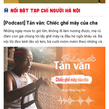
Nổi bật Tạp chí Người Hà Nội
[Podcast] Tản văn: Chiếc ghế mây của cha
Những ngày mưa to gió lớn, không đi làm nương được, mẹ rủ
đám con gái chúng tôi lấy ghế mây ra đầu hè ngồi khâu vá. Bà
nội tôi đeo kính lão xỏ kim, bà cười móm mém theo những câu
chuyện kể tếu táo của đám trẻ chúng tôi. Chiếc ghế mây phát
ra âm thanh kin kít chịu đựng sức nặng cơ thể con người theo
những điệu cười khúc khích.