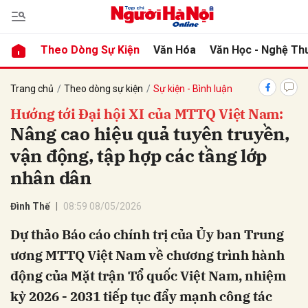
Theo Dòng Sự Kiện
Văn Hóa
Văn Học - Nghệ Th
bình luận
Trang chủ
Theo dòng sự kiện
Sự kiện - Bình luận
Hướng tới Đại hội XI của MTTQ Việt Nam:
Nâng cao hiệu quả tuyên truyền,
vận động, tập hợp các tầng lớp
nhân dân
Đình Thế
08:59 08/05/2026
Hủy
G
Dự thảo Báo cáo chính trị của Ủy ban Trung
ương MTTQ Việt Nam về chương trình hành
động của Mặt trận Tổ quốc Việt Nam, nhiệm
kỳ 2026 - 2031 tiếp tục đẩy mạnh công tác