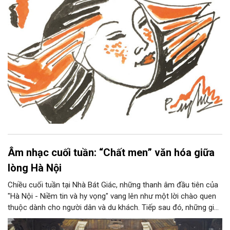
Âm nhạc cuối tuần: “Chất men” văn hóa giữa
lòng Hà Nội
Chiều cuối tuần tại Nhà Bát Giác, những thanh âm đầu tiên của
"Hà Nội - Niềm tin và hy vọng" vang lên như một lời chào quen
thuộc dành cho người dân và du khách. Tiếp sau đó, những giai
điệu jazz kinh điển của thế giới lần lượt cất lên qua phần biểu
diễn của NSƯT Quyền Văn Minh và các nghệ sĩ Bình Minh Jazz