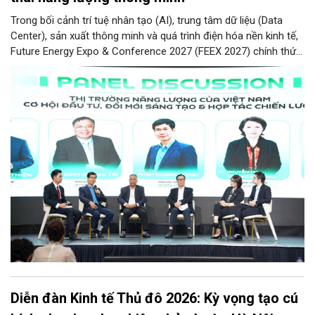
Trong bối cảnh trí tuệ nhân tạo (AI), trung tâm dữ liệu (Data
Center), sản xuất thông minh và quá trình điện hóa nền kinh tế,
Future Energy Expo & Conference 2027 (FEEX 2027) chính thức
ra mắt với kỳ vọng trở thành nền tảng kết nối, thúc đẩy đầu tư,
đổi mới công nghệ và phát triển hệ sinh thái tại Việt Nam.
Diễn đàn Kinh tế Thủ đô 2026: Kỳ vọng tạo cú