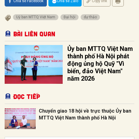
Chia sẻ Facebook
Chia sẻ Zalo
Copy link
Uỷ ban MTTQ Việt Nam
Đại hội
dự thảo
Bài liên quan
Ủy ban MTTQ Việt Nam
thành phố Hà Nội phát
động ủng hộ Quỹ "Vì
biển, đảo Việt Nam"
năm 2026
Đọc tiếp
Chuyển giao 18 hội về trực thuộc Ủy ban
MTTQ Việt Nam thành phố Hà Nội