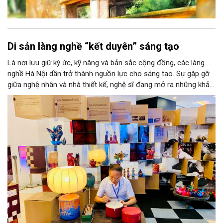
Di sản làng nghề “kết duyên” sáng tạo
Là nơi lưu giữ ký ức, kỹ năng và bản sắc cộng đồng, các làng
nghề Hà Nội dần trở thành nguồn lực cho sáng tạo. Sự gặp gỡ
giữa nghệ nhân và nhà thiết kế, nghệ sĩ đang mở ra những khả
năng phát triển mới cho thủ công đương đại trên nền tảng di
sản. Từ những cuộc “kết duyên” đầy cảm hứng ấy, Hà Nội đang
khơi thông mạch ngầm của hệ sinh thái thủ công, biến vốn cổ
thành động lực bền vững cho tương lai.