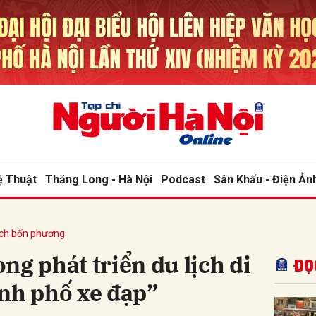
bình luận
ệ Thuật
Thăng Long - Hà Nội
Podcast
Sân Khấu - Điện Ản
ịch bốn phương
Hủy
G
ng phát triển du lịch di
Đọ
nh phố xe đạp”