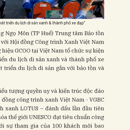
át triển du lịch di sản xanh & thành phố xe đạp”.
ờng Ngọ Môn (TP Huế) Trung tâm Bảo tồn
p với Hội đồng Công trình Xanh Việt Nam
 hiệu GCOO tại Việt Nam tổ chức sự kiện
iển du lịch di sản xanh và thành phố xe
 triển du lịch di sản gắn với bảo tồn và
iểu tượng quyền uy và kiến trúc độc đáo
i đồng công trình xanh Việt Nam - VGBC
nh xanh LOTUS – đánh dấu lần đầu tiên
hóa thế giới UNESCO đạt tiêu chuẩn công
với sự tham gia của 100 khách mời bao