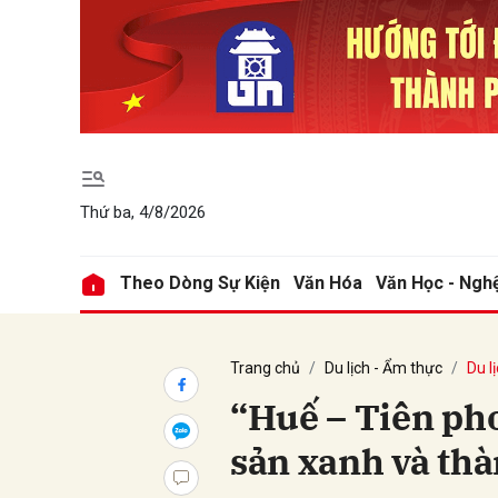
Gửi 
Thứ ba, 4/8/2026
Theo Dòng Sự Kiện
Văn Hóa
Văn Học - Ngh
Trang chủ
Du lịch - Ẩm thực
Du l
“Huế – Tiên pho
sản xanh và thà