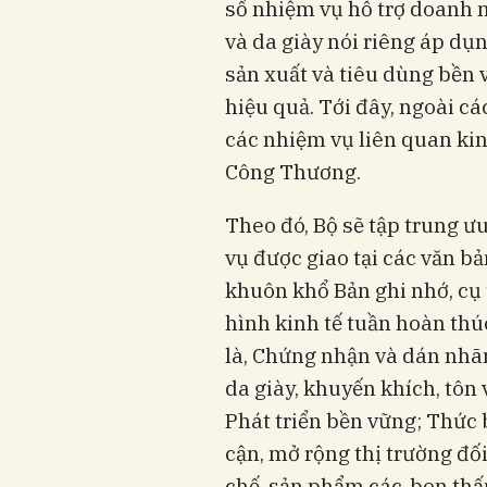
số nhiệm vụ hỗ trợ doanh 
và da giày nói riêng áp dụ
sản xuất và tiêu dùng bền 
hiệu quả. Tới đây, ngoài cá
các nhiệm vụ liên quan kin
Công Thương.
Theo đó, Bộ sẽ tập trung ư
vụ được giao tại các văn b
khuôn khổ Bản ghi nhớ, cụ 
hình kinh tế tuần hoàn t
là, Chứng nhận và dán nhãn
da giày, khuyến khích, tôn
Phát triển bền vững; Thức b
cận, mở rộng thị trường đố
chế, sản phẩm các-bon thấp