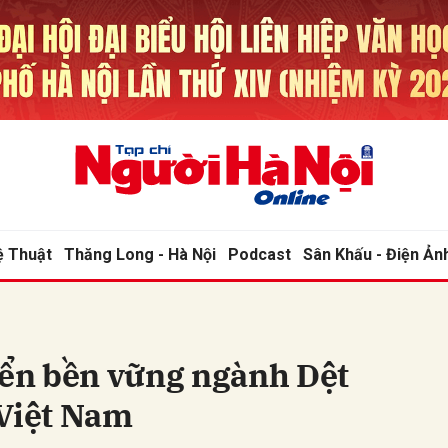
bình luận
ệ Thuật
Thăng Long - Hà Nội
Podcast
Sân Khấu - Điện Ản
Hủy
G
iển bền vững ngành Dệt
 Việt Nam