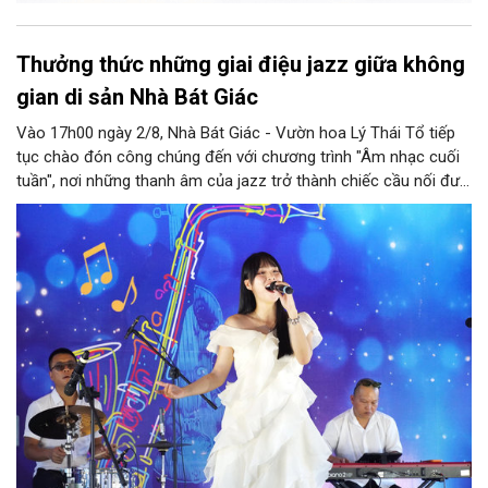
Thưởng thức những giai điệu jazz giữa không
gian di sản Nhà Bát Giác
Vào 17h00 ngày 2/8, Nhà Bát Giác - Vườn hoa Lý Thái Tổ tiếp
tục chào đón công chúng đến với chương trình "Âm nhạc cuối
tuần", nơi những thanh âm của jazz trở thành chiếc cầu nối đưa
nhiều nền văn hóa gặp gỡ trong không gian di sản giữa lòng Thủ
đô. Từ những tác phẩm kinh điển của thế giới đến những giai
điệu Việt Nam đậm chất tự sự, chương trình mở ra một hành
trình thưởng thức âm nhạc đa tầng cảm xúc, góp phần bồi đắp
diện mạo văn hóa của Hà Nội - Thành phố sáng tạo.