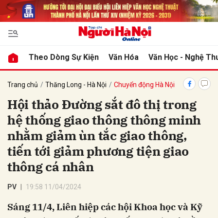
bình luận
Theo Dòng Sự Kiện
Văn Hóa
Văn Học - Nghệ Th
Trang chủ
Thăng Long - Hà Nội
Chuyển động Hà Nội
Hội thảo Đường sắt đô thị trong
hệ thống giao thông thông minh
nhằm giảm ùn tắc giao thông,
tiến tới giảm phương tiện giao
thông cá nhân
Hủy
G
PV
19:58 11/04/2024
Sáng 11/4, Liên hiệp các hội Khoa học và Kỹ