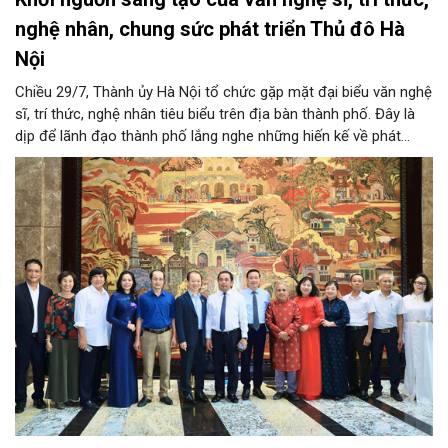
nghệ nhân, chung sức phát triển Thủ đô Hà
Nội
Chiều 29/7, Thành ủy Hà Nội tổ chức gặp mặt đại biểu văn nghệ
sĩ, trí thức, nghệ nhân tiêu biểu trên địa bàn thành phố. Đây là
dịp để lãnh đạo thành phố lắng nghe những hiến kế về phát
triển khoa học công nghệ, đổi mới sáng tạo, công nghiệp văn
hóa và phát huy nguồn lực con người, góp phần tạo động lực
mới cho sự phát triển nhanh, bền vững của Thủ đô.