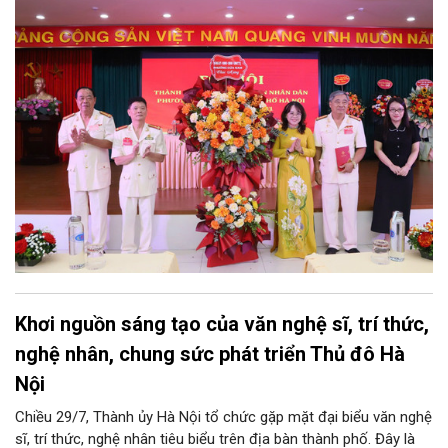
nhằm tập hợp, đoàn kết và phát huy tối đa kinh nghiệm, trí tuệ
của lực lượng cựu CAND trong công tác giữ gìn an ninh trật tự,
phục vụ Nhân dân và phát triển địa phương.
Khơi nguồn sáng tạo của văn nghệ sĩ, trí thức,
nghệ nhân, chung sức phát triển Thủ đô Hà
Nội
Chiều 29/7, Thành ủy Hà Nội tổ chức gặp mặt đại biểu văn nghệ
sĩ, trí thức, nghệ nhân tiêu biểu trên địa bàn thành phố. Đây là