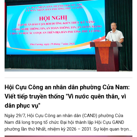
thể đội ngũ cán bộ, công chức, viên chức và người lao động
đang trực tiếp công tác tại các cơ quan, đơn vị, phòng ban
chuyên môn trên địa bàn phường.
Hội Cựu Công an nhân dân phường Cửa Nam:
Viết tiếp truyền thống "Vì nước quên thân, vì
dân phục vụ"
Ngày 29/7, Hội Cựu Công an nhân dân (CAND) phường Cửa
Nam đã long trọng tổ chức Đại hội thành lập Hội Cựu GAND
phường lần thứ Nhất, nhiệm kỳ 2026 – 2031. Sự kiện quan trọng
này đánh dấu mốc kiện toàn tổ chức, mở ra chặng đường mới