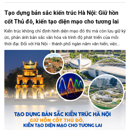
Tạo dựng bản sắc kiến trúc Hà Nội: Giữ hồn
cốt Thủ đô, kiến tạo diện mạo cho tương lai
Kiến trúc không chỉ định hình diện mạo đô thị mà còn lưu giữ ký
ức, phản ánh bản sắc văn hóa và trình độ phát triển của mỗi
thời đại. Đối với Hà Nội - thành phố ngàn năm văn hiến, việc
kiến tạo những công trình mới hài hòa với không gian lịch sử,
đồng thời phát huy vai trò của đội ngũ kiến trúc sư trong bảo
tồn và sáng tạo, là yêu cầu quan trọng để xây dựng Thủ đô
"Văn hiến - Văn minh - Hiện đại", đáp ứng yêu cầu phát triển
trong thời kỳ mới.