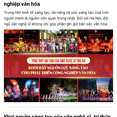
nghiệp văn hóa
Trong nền kinh tế sáng tạo, tài năng và sức sáng tạo của con
người chính là nguồn vốn quan trọng nhất. Đối với Hà Nội, đội
ngũ văn nghệ sĩ không chỉ góp phần gìn giữ bản sắc văn hóa
mà còn giữ vai trò trung tâm trong quá trình hình thành các sản
phẩm công nghiệp văn hóa có giá trị. Khơi dậy, phát huy và tạo
điều kiện để nguồn lực sáng tạo ấy phát triển sẽ là “chìa khóa”
để Hà Nội khai thác hiệu quả tiềm năng văn hóa, nâng cao năng
lực cạnh tranh và khẳng định vị thế của một trung tâm sáng tạo
trong kỷ nguyên mới.
Khơi nguồn sáng tạo của văn nghệ sĩ, trí thức,