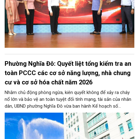
Phường Nghĩa Đô: Quyết liệt tổng kiểm tra an
toàn PCCC các cơ sở năng lượng, nhà chung
cư và cơ sở hóa chất năm 2026
Nhằm chủ động phòng ngừa, kiên quyết không để xảy ra cháy
nổ lớn và bảo vệ an toàn tuyệt đối tính mạng, tài sản của nhân
dân, UBND phường Nghĩa Đô vừa ban hành Kế hoạch số
276/KH-UBND. Theo đó, từ nay đến trước ngày 25/11/2026,
phường Nghĩa Đô sẽ ra quân kiểm tra định kỳ và đột xuất đối
với 100% cơ sở năng lượng, nhà chung cư (bao gồm nhà tập
thể, nhà đa năng/hỗn hợp) và cơ sở hóa chất trên toàn địa bàn,