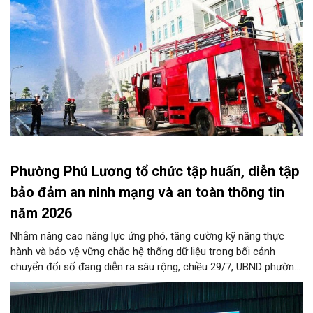
đặc biệt dứt điểm kiểm tra toàn bộ các cơ sở nhà chung cư.
Phường Phú Lương tổ chức tập huấn, diễn tập
bảo đảm an ninh mạng và an toàn thông tin
năm 2026
Nhằm nâng cao năng lực ứng phó, tăng cường kỹ năng thực
hành và bảo vệ vững chắc hệ thống dữ liệu trong bối cảnh
chuyển đổi số đang diễn ra sâu rộng, chiều 29/7, UBND phường
Phú Lương đã tổ chức thành công Hội nghị tập huấn và diễn
tập công tác bảo đảm an ninh mạng, an ninh dữ liệu năm 2026.
Chương trình được thiết kế bài bản, hướng tới đối tượng là toàn