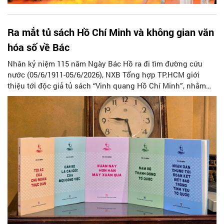
Ra mắt tủ sách Hồ Chí Minh và không gian văn
hóa số về Bác
Nhân kỷ niệm 115 năm Ngày Bác Hồ ra đi tìm đường cứu
nước (05/6/1911-05/6/2026), NXB Tổng hợp TP.HCM giới
thiệu tới độc giả tủ sách “Vinh quang Hồ Chí Minh”, nhằm
tiếp tục phát huy vai trò của công tác xuất bản trong việc
bảo tồn và lan tỏa di sản tư tưởng của Chủ tịch Hồ Chí Minh.