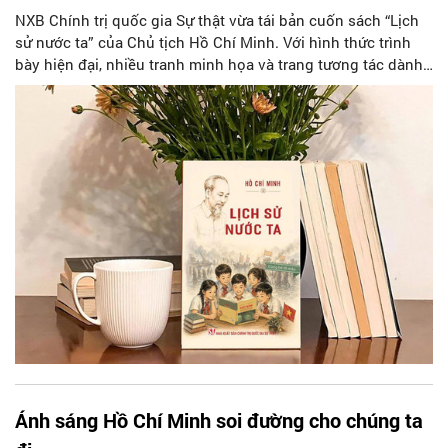
NXB Chính trị quốc gia Sự thật vừa tái bản cuốn sách “Lịch
sử nước ta” của Chủ tịch Hồ Chí Minh. Với hình thức trình
bày hiện đại, nhiều tranh minh họa và trang tương tác dành
cho thiếu nhi, ấn phẩm được kỳ vọng trở thành cuốn sách
đồng hành cùng các em nhỏ trong hành trình tìm hiểu lịch
sử dân tộc và bồi đắp tình yêu quê hương, đất nước.
Ánh sáng Hồ Chí Minh soi đường cho chúng ta