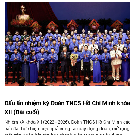
XIII, nhiệm kỳ 2026 – 2031, đồng chí Bùi Quang Huy – Ủy
viên Trung ương Đảng, Bí thư thứ nhất Trung ương Đoàn
khóa XII, tiếp tục được tín nhiệm bầu giữ chức Bí thư thứ
nhất Trung ương Đoàn khóa XIII.
Dấu ấn nhiệm kỳ Đoàn TNCS Hồ Chí Minh khóa
XII (Bài cuối)
Nhiệm kỳ khóa XII (2022 - 2026), Đoàn TNCS Hồ Chí Minh các
cấp đã thực hiện hiệu quả công tác xây dựng đoàn, mở rộng