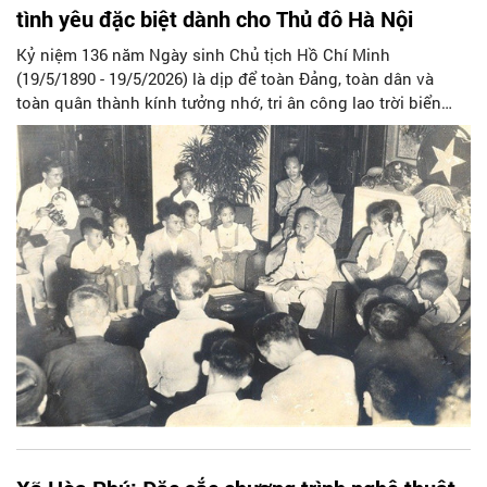
tình yêu đặc biệt dành cho Thủ đô Hà Nội
Kỷ niệm 136 năm Ngày sinh Chủ tịch Hồ Chí Minh
(19/5/1890 - 19/5/2026) là dịp để toàn Đảng, toàn dân và
toàn quân thành kính tưởng nhớ, tri ân công lao trời biển
của vị lãnh tụ thiên tài của dân tộc Việt Nam. Cuộc đời và sự
nghiệp cách mạng của Người gắn liền với hành trình tìm
đường cứu nước, giải phóng dân tộc, xây dựng Nhà nước
của dân, do dân, vì dân; đồng thời để lại dấu ấn sâu đậm đối
với Đảng bộ và nhân dân Thủ đô Hà Nội – nơi luôn nhận
được sự quan tâm đặc biệt, những tình cảm sâu nặng và
những lời căn dặn tâm huyết của Người.