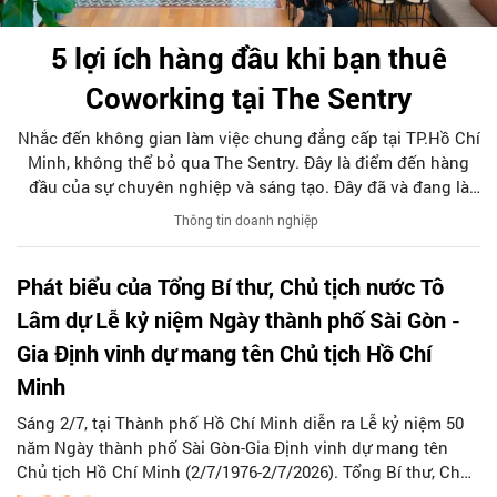
5 lợi ích hàng đầu khi bạn thuê
Coworking tại The Sentry
Nhắc đến không gian làm việc chung đẳng cấp tại TP.Hồ Chí
Minh, không thể bỏ qua The Sentry. Đây là điểm đến hàng
đầu của sự chuyên nghiệp và sáng tạo. Đây đã và đang là
lựa chọn ưu tiên của đông đảo doanh nghiệp cũng như cá
Thông tin doanh nghiệp
nhân khi tìm kiếm một văn phòng làm việc chuẩn mực giữa
lòng thành phố sôi động bậc nhất cả nước này.
Phát biểu của Tổng Bí thư, Chủ tịch nước Tô
Lâm dự Lễ kỷ niệm Ngày thành phố Sài Gòn -
Gia Định vinh dự mang tên Chủ tịch Hồ Chí
Minh
Sáng 2/7, tại Thành phố Hồ Chí Minh diễn ra Lễ kỷ niệm 50
năm Ngày thành phố Sài Gòn-Gia Định vinh dự mang tên
Chủ tịch Hồ Chí Minh (2/7/1976-2/7/2026). Tổng Bí thư, Chủ
tịch nước Tô Lâm dự và phát biểu. Tạp chí Người Hà Nội trân