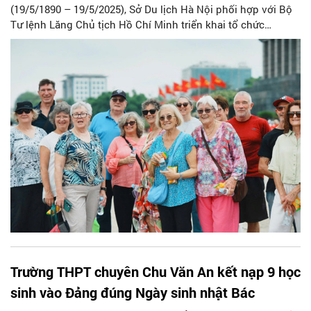
(19/5/1890 – 19/5/2025), Sở Du lịch Hà Nội phối hợp với Bộ
Tư lệnh Lăng Chủ tịch Hồ Chí Minh triển khai tổ chức
chương trình hỗ trợ khoảng 20.000 suất quà là nước uống,
sữa và bánh mỳ phục vụ nhân dân, du khách đến viếng
Lăng Bác trong ngày 19/5/2026.
Trường THPT chuyên Chu Văn An kết nạp 9 học
sinh vào Đảng đúng Ngày sinh nhật Bác