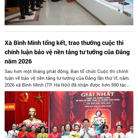
Xã Bình Minh tổng kết, trao thưởng cuộc thi
chính luận bảo vệ nền tảng tư tưởng của Đảng
năm 2026
Sau hơn một tháng phát động, Ban tổ chức Cuộc thi chính
luận về bảo vệ nền tảng tư tưởng của Đảng lần thứ VI, năm
2026 xã Bình Minh (TP. Hà Nội) đã nhận được hơn 500 tác
phẩm tham gia từ 33 cơ quan, đơn vị trên địa bàn xã tham
gia, góp phần nâng cao nhận thức, trách nhiệm của cán bộ,
đảng viên và Nhân dân trong công tác bảo vệ nền tảng tư
tưởng của Đảng.