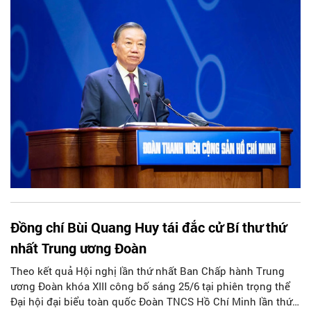
Minh lần thứ XIII, nhiệm kỳ 2026-2031. Tạp chí Người Hà Nội
trân trọng giới thiệu toàn văn bài phát biểu của Tổng Bí thư,
Chủ tịch nước Tô Lâm tại đại hội.
Đồng chí Bùi Quang Huy tái đắc cử Bí thư thứ
nhất Trung ương Đoàn
Theo kết quả Hội nghị lần thứ nhất Ban Chấp hành Trung
ương Đoàn khóa XIII công bố sáng 25/6 tại phiên trọng thể
Đại hội đại biểu toàn quốc Đoàn TNCS Hồ Chí Minh lần thứ