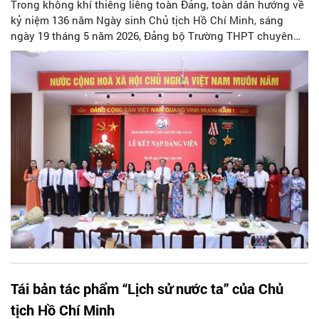
Trong không khí thiêng liêng toàn Đảng, toàn dân hướng về
kỷ niệm 136 năm Ngày sinh Chủ tịch Hồ Chí Minh, sáng
ngày 19 tháng 5 năm 2026, Đảng bộ Trường THPT chuyên
Chu Văn An (Tây Hồ, Hà Nội) đã long trọng tổ chức Lễ kết
nạp Đảng viên mới cho 9 học sinh xuất sắc. Đây không chỉ
là niềm tự hào của riêng các em và gia đình, mà còn là minh
chứng sống động cho sự lớn mạnh trong công tác phát triển
Đảng của một ngôi trường giàu truyền thống bậc nhất Thủ
đô.
Tái bản tác phẩm “Lịch sử nước ta” của Chủ
tịch Hồ Chí Minh