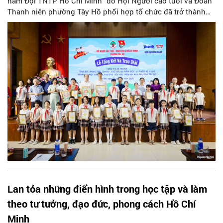
năm Đội TNTP Hồ Chí Minh" do Hội Người cao tuổi và Đoàn
Thanh niên phường Tây Hồ phối hợp tổ chức đã trở thành
cầu nối yêu thương giữa các thế hệ, góp phần giáo dục
truyền thống "Kính già, yêu trẻ" và lan tỏa những giá trị nhân
văn trong cộng đồng.
Lan tỏa những điển hình trong học tập và làm
theo tư tưởng, đạo đức, phong cách Hồ Chí
Minh