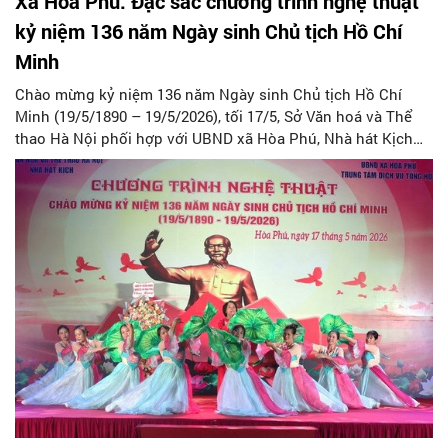
Xã Hòa Phú: Đặc sắc chương trình nghệ thuật
kỷ niệm 136 năm Ngày sinh Chủ tịch Hồ Chí
Minh
Chào mừng kỷ niệm 136 năm Ngày sinh Chủ tịch Hồ Chí
Minh (19/5/1890 – 19/5/2026), tối 17/5, Sở Văn hoá và Thể
thao Hà Nội phối hợp với UBND xã Hòa Phú, Nhà hát Kịch
Hà Nội long trọng tổ chức chương trình biểu diễn nghệ
thuật. Chương trình thu hút đông đảo cán bộ, đảng viên và
Nhân dân trên địa bàn tham dự.