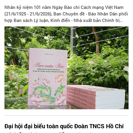
Nhân kỷ niệm 101 năm Ngày Báo chí Cách mạng Việt Nam
(21/6/1925 - 21/6/2026), Ban Chuyên đề - Báo Nhân Dân phối
hợp Ban sách Lý luận, Kinh điển - Nhà xuất bản Chính trị
quốc gia Sự thật xuất bản cuốn sách “Hoa vườn Bác”
(Những điển hình tiêu biểu trong học tập và làm theo tư
tưởng, đạo đức, phong cách Hồ Chí Minh). Cuốn sách tuyển
chọn 70 bài viết về những cá nhân tiêu biểu trong học tập và
làm theo Bác Hồ, tích cực lao động, sản xuất, học tập,
nghiên cứu, sáng tạo và cống hiến trên nhiều lĩnh vực của
đời
Đại hội đại biểu toàn quốc Đoàn TNCS Hồ Chí