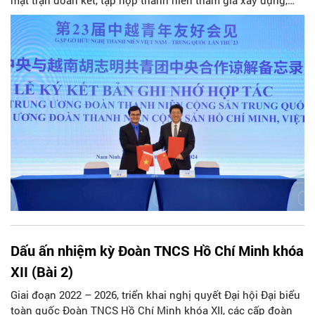
mặt trận đoàn kết, tập hợp thanh niên tham gia xây dựng,
bảo vệ Đảng và hệ thống chính trị; công tác quốc tế thanh
niên; tham mưu, phối hợp… Qua đó hoàn thành các mục tiêu
nghị quyết Đại hội Đoàn khóa XII đặt ra, hướng tới nhiệm kỳ
khóa XIII với hành động cách mạng thống nhất: “Tuổi trẻ
Việt Nam tiên phong trong kỷ nguyên mới”.
Dấu ấn nhiệm kỳ Đoàn TNCS Hồ Chí Minh khóa
XII (Bài 2)
Giai đoạn 2022 – 2026, triển khai nghị quyết Đại hội Đại biểu
toàn quốc Đoàn TNCS Hồ Chí Minh khóa XII, các cấp đoàn