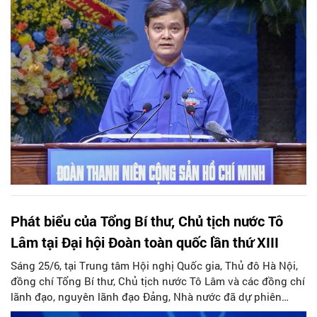
nhi”, đồng chí Bùi Quang Huy - Ủy viên Ban Chấp hành
Trung ương Đảng, Bí thư thứ nhất Ban Chấp hành Trung
ương Đoàn nhấn mạnh trong bài phát biểu tại Phiên trọng
thể Đại hội đại biểu toàn quốc Đoàn TNCS Hồ Chí Minh lần
thứ XIII, nhiệm kỳ 2026- 2031 diễn ra sáng 25/6 tại Thủ đô Hà
Nội.
Phát biểu của Tổng Bí thư, Chủ tịch nước Tô
Lâm tại Đại hội Đoàn toàn quốc lần thứ XIII
Sáng 25/6, tại Trung tâm Hội nghị Quốc gia, Thủ đô Hà Nội,
đồng chí Tổng Bí thư, Chủ tịch nước Tô Lâm và các đồng chí
lãnh đạo, nguyên lãnh đạo Đảng, Nhà nước đã dự phiên
trọng thể Đại hội đại biểu toàn quốc Đoàn TNCS Hồ Chí