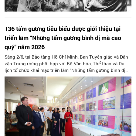
136 tấm gương tiêu biểu được giới thiệu tại
triển lãm “Những tấm gương bình dị mà cao
quý” năm 2026
Sáng 2/6, tại Bảo tàng Hồ Chí Minh, Ban Tuyên giáo và Dân
vận Trung ương phối hợp với Bộ Văn hóa, Thể thao và Du
lịch tổ chức khai mạc triển lãm "Những tấm gương bình dị
mà cao quý" năm 2026 nhân dịp kỷ niệm 136 năm Ngày sinh
Chủ tịch Hồ Chí Minh (19/5/1890 - 19/5/2026), 115 năm Ngày
Bác Hồ ra đi tìm đường cứu nước (5/6/1911 - 5/6/2026) và
tổng kết 10 năm thực hiện Chỉ thị số 05-CT/TW của Bộ Chính
trị về đẩy mạnh học tập và làm theo tư tưởng, đạo đức,
phong cách Hồ Chí Minh.