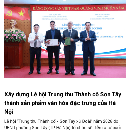
Nhà xuất bản Chính trị quốc gia Sự thật phối hợp với Ban Tuyên
giáo Trung ương tổ chức Lễ giới thiệu bộ sách “Tuyển tập các
tác phẩm chọn lọc của Tổng Tư lệnh Fidel Castro Ruz” gồm 24
tập bằng tiếng Tây Ban Nha.
Xây dựng Lễ hội Trung thu Thành cổ Sơn Tây
thành sản phẩm văn hóa đặc trưng của Hà
Nội
Lễ hội “Trung thu Thành cổ - Sơn Tây xứ Đoài” năm 2026 do
UBND phường Sơn Tây (TP Hà Nội) tổ chức sẽ diễn ra từ cuối