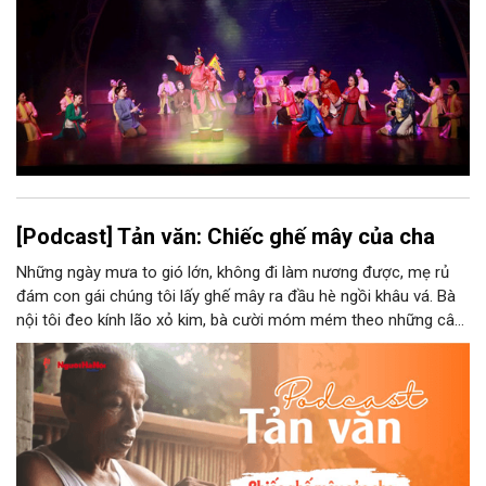
thành năng lực cạnh tranh của Thủ đô.
[Podcast] Tản văn: Chiếc ghế mây của cha
Những ngày mưa to gió lớn, không đi làm nương được, mẹ rủ
đám con gái chúng tôi lấy ghế mây ra đầu hè ngồi khâu vá. Bà
nội tôi đeo kính lão xỏ kim, bà cười móm mém theo những câu
chuyện kể tếu táo của đám trẻ chúng tôi. Chiếc ghế mây phát
ra âm thanh kin kít chịu đựng sức nặng cơ thể con người theo
những điệu cười khúc khích.