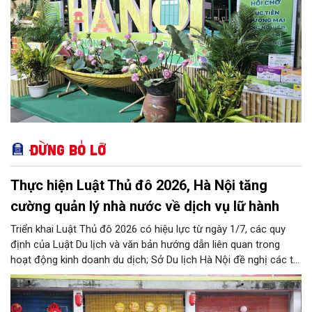
Đừng bỏ lỡ
Thực hiện Luật Thủ đô 2026, Hà Nội tăng
cường quản lý nhà nước về dịch vụ lữ hành
Triển khai Luật Thủ đô 2026 có hiệu lực từ ngày 1/7, các quy
định của Luật Du lịch và văn bản hướng dẫn liên quan trong
hoạt động kinh doanh du dịch; Sở Du lịch Hà Nội đề nghị các tổ
chức, đơn vị, doanh nghiệp kinh doanh dịch vụ lữ hành trên địa
bàn thành phố thực hiện một số nội dung quan trọng. Qua đó
góp phần thực hiện thắng lợi các mục tiêu phát triển du lịch Hà