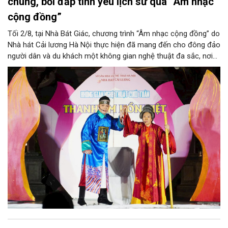
chúng, bồi đắp tình yêu lịch sử qua “Âm nhạc
cộng đồng”
Tối 2/8, tại Nhà Bát Giác, chương trình “Âm nhạc cộng đồng” do
Nhà hát Cải lương Hà Nội thực hiện đã mang đến cho đông đảo
người dân và du khách một không gian nghệ thuật đa sắc, nơi
những làn điệu cải lương, ca cổ, tân cổ và các tiết mục múa
hòa quyện trong không gian của phố đi bộ hồ Hoàn Kiếm. Đặc
biệt, chương trình có sự giao lưu của các nghệ sĩ đến từ
phương Nam, góp phần tạo nên cuộc gặp gỡ nghệ thuật giàu
cảm xúc.