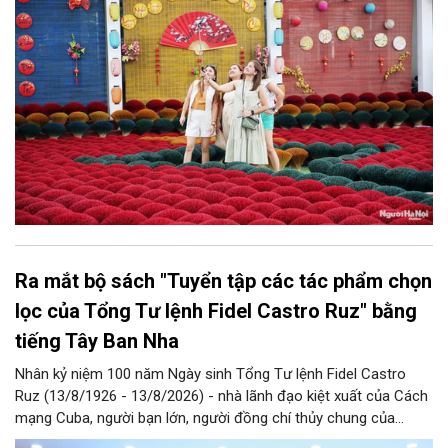
Nội năm 2026 và giai đoạn tiếp theo.
Ra mắt bộ sách "Tuyển tập các tác phẩm chọn
lọc của Tổng Tư lệnh Fidel Castro Ruz" bằng
tiếng Tây Ban Nha
Nhân kỷ niệm 100 năm Ngày sinh Tổng Tư lệnh Fidel Castro
Ruz (13/8/1926 - 13/8/2026) - nhà lãnh đạo kiệt xuất của Cách
mạng Cuba, người bạn lớn, người đồng chí thủy chung của
Đảng, Nhà nước và nhân dân Việt Nam, chiều 5/8, tại Hà Nội,