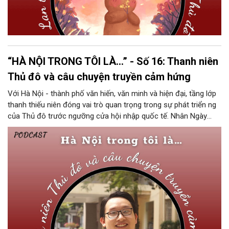
“HÀ NỘI TRONG TÔI LÀ…” - Số 16: Thanh niên
Thủ đô và câu chuyện truyền cảm hứng
Với Hà Nội - thành phố văn hiến, văn minh và hiện đại, tầng lớp
thanh thiếu niên đóng vai trò quan trọng trong sự phát triển ng
của Thủ đô trước ngưỡng cửa hội nhập quốc tế. Nhân Ngày
Quốc tế Thanh thiếu niên 12/8, podcast “Hà Nội trong tôi là…”
đã có cuộc trò chuyện cùng 1 trong 10 Gương mặt trẻ Thủ đô
tiêu biểu năm 2022 - bạn Lã Minh Trường, Phó Bí thư Liên chi
đoàn Khoa Công tác xã hội Trường ĐH Sư phạm Hà Nội; để
thấy được những đóng góp tích cực và câu chuyện truyền đầy
cảm hứng của thanh thiếu niên H