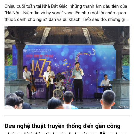
Chiều cuối tuần tại Nhà Bát Giác, những thanh âm đầu tiên của
"Hà Nội - Niềm tin và hy vọng" vang lên như một lời chào quen
thuộc dành cho người dân và du khách. Tiếp sau đó, những giai
điệu jazz kinh điển của thế giới lần lượt cất lên qua phần biểu
diễn của NSƯT Quyền Văn Minh và các nghệ sĩ Bình Minh Jazz
Club, mở ra một không gian âm nhạc giàu cảm xúc ngay giữa
trung tâm Thủ đô.
Đưa nghệ thuật truyền thống đến gần công