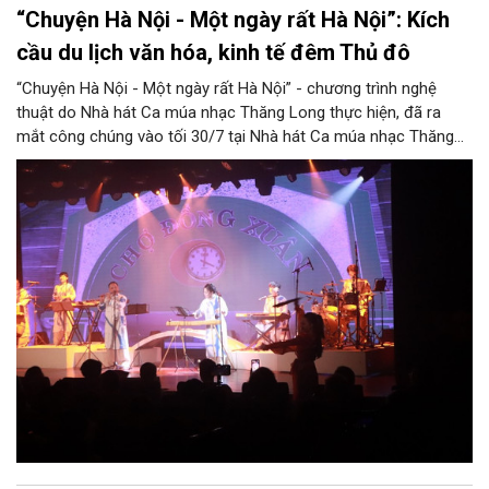
“Chuyện Hà Nội - Một ngày rất Hà Nội”: Kích
cầu du lịch văn hóa, kinh tế đêm Thủ đô
“Chuyện Hà Nội - Một ngày rất Hà Nội” - chương trình nghệ
thuật do Nhà hát Ca múa nhạc Thăng Long thực hiện, đã ra
mắt công chúng vào tối 30/7 tại Nhà hát Ca múa nhạc Thăng
Long (số 31 - 33 phố Lương Văn Can, phường Hoàn Kiếm).