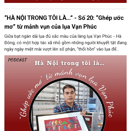
“HÀ NỘI TRONG TÔI LÀ…” - Số 20: “Ghép ước
mơ” từ mảnh vụn của lụa Vạn Phúc
Giữa bạt ngàn dải lụa đủ sắc màu của làng lụa Vạn Phúc - Hà
Đông, có một hợp tác xã nhỏ gồm những người khuyết tật đang
ngày ngày miệt mài vượt lên số phận, “thổi hồn” vào lụa để
mang đến những giá trị tốt đẹp cho xã hội. Bằng cách tạo ra
các sản phẩm nghệ thuật thủ công từ vải vụn của lụa Vạn Phúc,
Hợp tác xã Vụn (Vụn Art) do anh Lê Việt Cường, Chủ tịch Hội
Người khuyết tật quận Hà Đông sáng lập đã trở thành một mô
hình đặc biệt trong lĩnh vực văn hoá sáng tạo.