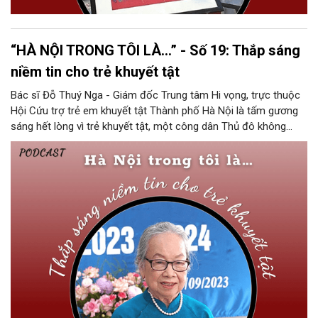
“HÀ NỘI TRONG TÔI LÀ…” - Số 19: Thắp sáng
niềm tin cho trẻ khuyết tật
Bác sĩ Đỗ Thuý Nga - Giám đốc Trung tâm Hi vọng, trực thuộc
Hội Cứu trợ trẻ em khuyết tật Thành phố Hà Nội là tấm gương
sáng hết lòng vì trẻ khuyết tật, một công dân Thủ đô không
ngừng nỗ lực để không trẻ em nào bị bỏ lại phía sau.