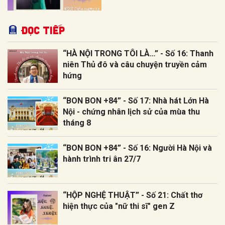
Đọc tiếp
“HÀ NỘI TRONG TÔI LÀ…” - Số 16: Thanh
niên Thủ đô và câu chuyện truyền cảm
hứng
“BON BON +84” - Số 17: Nhà hát Lớn Hà
Nội - chứng nhân lịch sử của mùa thu
tháng 8
“BON BON +84” - Số 16: Người Hà Nội và
hành trình tri ân 27/7
“HỘP NGHỆ THUẬT” - Số 21: Chất thơ
hiện thực của "nữ thi sĩ" gen Z