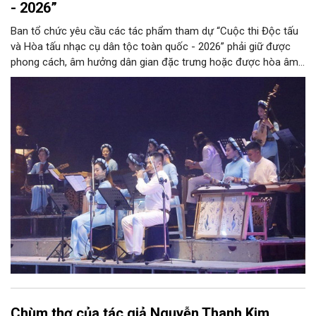
- 2026”
Ban tổ chức yêu cầu các tác phẩm tham dự “Cuộc thi Độc tấu
và Hòa tấu nhạc cụ dân tộc toàn quốc - 2026” phải giữ được
phong cách, âm hưởng dân gian đặc trưng hoặc được hòa âm,
phối khí mới trên nền tảng làn điệu âm nhạc truyền thống Việt
Nam, đồng thời phải được trình diễn trực tiếp bằng nhạc cụ dân
tộc.
Chùm thơ của tác giả Nguyễn Thanh Kim