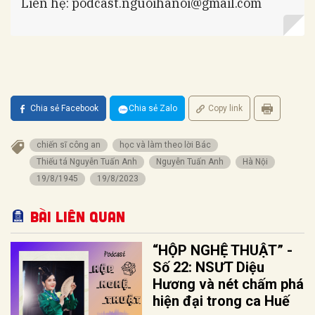
Liên hệ:
podcast.nguoihanoi@gmail.com
Chia sẻ Facebook
Chia sẻ Zalo
Copy link
chiến sĩ công an
học và làm theo lời Bác
Thiếu tá Nguyễn Tuấn Anh
Nguyễn Tuấn Anh
Hà Nội
19/8/1945
19/8/2023
Bài liên quan
“HỘP NGHỆ THUẬT” -
Số 22: NSƯT Diệu
Hương và nét chấm phá
hiện đại trong ca Huế