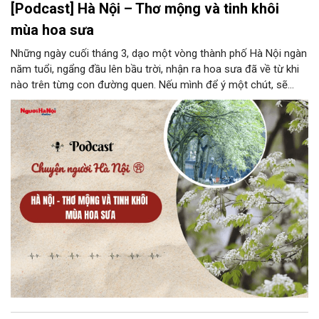
[Podcast] Hà Nội – Thơ mộng và tinh khôi
mùa hoa sưa
Những ngày cuối tháng 3, dạo một vòng thành phố Hà Nội ngàn
năm tuổi, ngẩng đầu lên bầu trời, nhận ra hoa sưa đã về từ khi
nào trên từng con đường quen. Nếu mình để ý một chút, sẽ
nhận ra cái màu trắng tinh khôi của hoa sưa nổi bật cả một con
phố, sẽ thấy những con đường ngập trắng mùa hoa rụng, sẽ
thấy thành phố đi qua mấy mươi mùa hoa bỗng hoá thật là nên
thơ. Đâu đó lời ca “Tháng ba bất chợt một ngày, trắng tinh hoa
sưa về đây” trong bài hát “Hà Nội 12 mùa hoa” của nhạc sĩ
Giáng Son ngân lên càng khiến