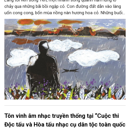
chảy qua những bãi bồi ngập cỏ. Con đường đất dẫn vào làng
uốn cong cong, bốn mùa nồng nàn hương hoa cỏ. Những buổi
hoàng hôn, khi nắng đã dịu xuống phía cuối sông, đám hoa tím
lại thẫm màu như có ai vừa rắc lên một lớp khói.
Tôn vinh âm nhạc truyền thống tại “Cuộc thi
Độc tấu và Hòa tấu nhạc cụ dân tộc toàn quốc