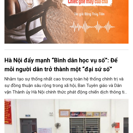
Hà Nội đẩy mạnh “Bình dân học vụ số”: Để
mỗi người dân trở thành một “đại sứ số”
Nhằm tạo sự thống nhất cao trong toàn hệ thống chính trị và
sự đồng thuận sâu rộng trong xã hội, Ban Tuyên giáo và Dân
vận Thành ủy Hà Nội chính thức phát động chiến dịch thông tin,
tuyên truyền về Phong trào “Bình dân học vụ số”. Chương trình
không chỉ góp phần tăng tốc thực hiện Nghị quyết số 57-
NQ/TW của Thủ đô, mà còn khơi dậy tinh thần học tập suốt
đời, đưa tri thức và kỹ năng số thấm sâu vào mọi mặt đời sống.
Đây được xem là bước đi chiến lược để hình thành nét văn hóa
học tập mới, hướng tới phát triển toàn diện lực lượng công dân