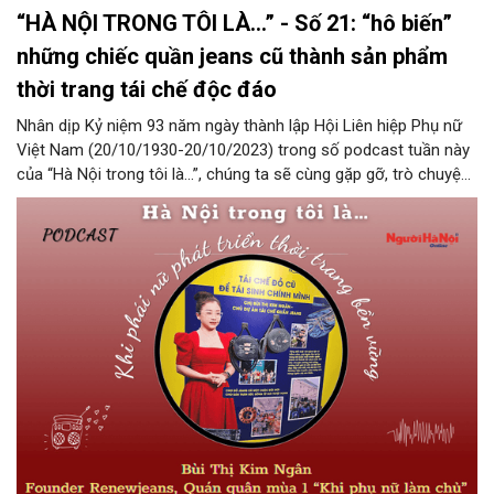
“HÀ NỘI TRONG TÔI LÀ…” - Số 21: “hô biến”
những chiếc quần jeans cũ thành sản phẩm
thời trang tái chế độc đáo
Nhân dịp Kỷ niệm 93 năm ngày thành lập Hội Liên hiệp Phụ nữ
Việt Nam (20/10/1930-20/10/2023) trong số podcast tuần này
của “Hà Nội trong tôi là…”, chúng ta sẽ cùng gặp gỡ, trò chuyện
với một vị khách mời đặc biệt, người đã “hô biến” cho những
chiếc quần jeans cũ thành các sản phẩm thời trang tái chế độc
đáo. Đó là chị Bùi Thị Kim Ngân, Founder của Renewjeans -
Quán quân mùa 1 chương trình “Khi phụ nữ làm chủ”.