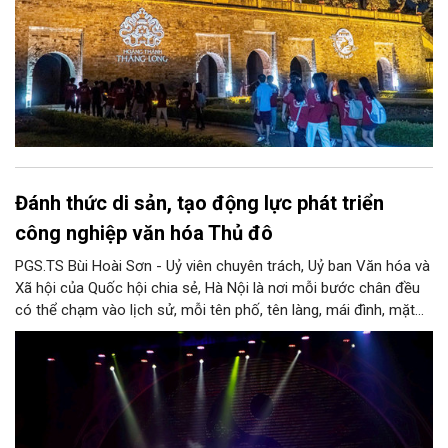
Đánh thức di sản, tạo động lực phát triển
công nghiệp văn hóa Thủ đô
PGS.TS Bùi Hoài Sơn - Uỷ viên chuyên trách, Uỷ ban Văn hóa và
Xã hội của Quốc hội chia sẻ, Hà Nội là nơi mỗi bước chân đều
có thể chạm vào lịch sử, mỗi tên phố, tên làng, mái đình, mặt
hồ, nếp nhà, câu hát, món ăn, làn điệu, nghề thủ công đều có
thể kể một câu chuyện về chiều sâu văn hiến của dân tộc.
Nhưng trong kỷ nguyên mới, câu hỏi đặt ra không chỉ Hà Nội có
bao nhiêu di sản, bao nhiêu văn nghệ sĩ, trí thức, không gian ký
ức, mà là làm thế nào để những giá trị ấy trở thành nguồn lực
phát triển, thành sức mạnh mềm, thành động lực sáng tạo,