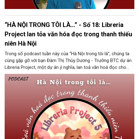
“HÀ NỘI TRONG TÔI LÀ…” - Số 18: Libreria
Project lan tỏa văn hóa đọc trong thanh thiếu
niên Hà Nội
Trong số podcast tuần này của “Hà Nội trong tôi là”, chúng ta
cùng gặp gỡ với bạn Đàm Thị Thùy Dương - Trưởng BTC dự án
Libreria Project, một dự án ý nghĩa, lan toả văn hoá đọc cho
học sinh THCS, THPT trên địa bàn thành phố Hà Nội.