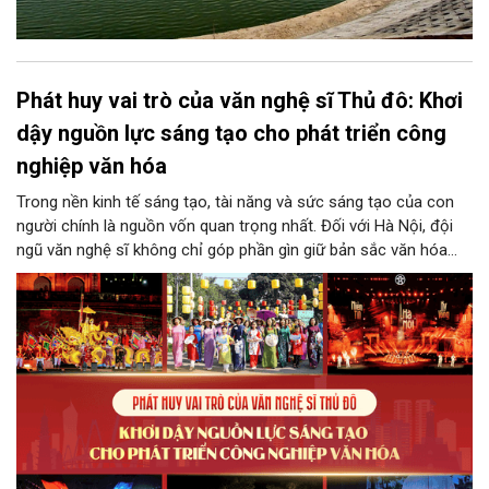
Phát huy vai trò của văn nghệ sĩ Thủ đô: Khơi
dậy nguồn lực sáng tạo cho phát triển công
nghiệp văn hóa
Trong nền kinh tế sáng tạo, tài năng và sức sáng tạo của con
người chính là nguồn vốn quan trọng nhất. Đối với Hà Nội, đội
ngũ văn nghệ sĩ không chỉ góp phần gìn giữ bản sắc văn hóa
mà còn giữ vai trò trung tâm trong quá trình hình thành các sản
phẩm công nghiệp văn hóa có giá trị. Khơi dậy, phát huy và tạo
điều kiện để nguồn lực sáng tạo ấy phát triển sẽ là “chìa khóa”
để Hà Nội khai thác hiệu quả tiềm năng văn hóa, nâng cao năng
lực cạnh tranh và khẳng định vị thế của một trung tâm sáng tạo
trong kỷ nguyên mới.