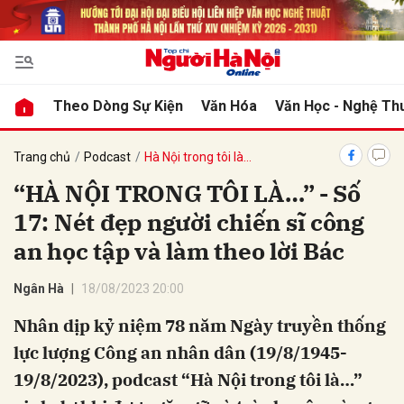
bình luận
Theo Dòng Sự Kiện
Văn Hóa
Văn Học - Nghệ Th
Trang chủ
Podcast
Hà Nội trong tôi là…
“HÀ NỘI TRONG TÔI LÀ…” - Số
17: Nét đẹp người chiến sĩ công
an học tập và làm theo lời Bác
Ngân Hà
18/08/2023 20:00
Hủy
G
Nhân dịp kỷ niệm 78 năm Ngày truyền thống
lực lượng Công an nhân dân (19/8/1945-
19/8/2023), podcast “Hà Nội trong tôi là…”