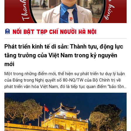
Nổi bật Tạp chí Người Hà Nội
Phát triển kinh tế di sản: Thành tựu, động lực
tăng trưởng của Việt Nam trong kỷ nguyên
mới
Một trong những điểm mới, thể hiện sự phát triển tư duy lý luận
của Đảng trong Nghị quyết số 80-NQ/TW của Bộ Chính trị về
phát triển văn hóa Việt Nam, đó là tiếp tục quan điểm “bảo tồn
và phát huy giá trị di sản văn hóa gắn kết với phát triển kinh tế -
xã hội và du lịch”; đồng thời, nâng lên một tầm cao mới: “phát
triển kinh tế di sản”.