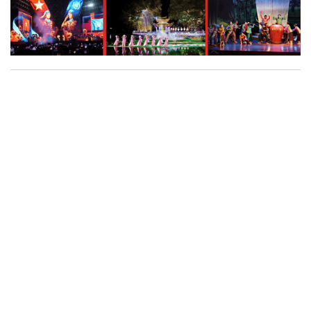
Phát huy giá trị nghệ thuật thị giác trong dòng
chảy công nghiệp văn hóa
Từ những công trình nghệ thuật công cộng, không gian sáng
tạo đến các dự án gắn với di sản, nghệ thuật thị giác đang góp
phần định hình hình ảnh Hà Nội trong đời sống đương đại, đồng
thời mở ra những giá trị mới cho công nghiệp văn hóa. Trong
hành trình ấy, đội ngũ văn nghệ sĩ không chỉ là những người
sáng tạo tác phẩm mà còn là chủ thể kết nối di sản, cộng đồng
và không gian đô thị, góp phần khơi dậy sức sống mới cho văn
hóa Thủ đô.