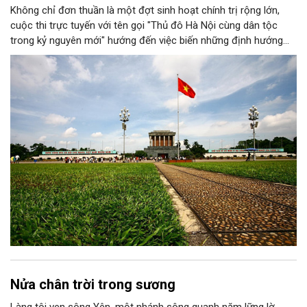
Không chỉ đơn thuần là một đợt sinh hoạt chính trị rộng lớn,
cuộc thi trực tuyến với tên gọi "Thủ đô Hà Nội cùng dân tộc
trong kỷ nguyên mới" hướng đến việc biến những định hướng
chiến lược trong Nghị quyết số 02-NQ/TW của Bộ Chính trị
thành niềm tin, thành nhận thức chung của mỗi người dân.
Nửa chân trời trong sương
Làng tôi ven sông Yên, một nhánh sông quanh năm lững lờ