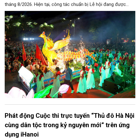
tháng 8/2026. Hiện tại, công tác chuẩn bị Lễ hội đang được
chính quyền phường Sơn Tây cùng các phòng, ban, ngành, đơn
vị và 25 tổ dân phố khẩn trương triển khai, tạo khí thế sôi nổi,
sẵn sàng mang đến cho Nhân dân và du khách một mùa Trung
thu quy mô, đặc sắc và giàu bản sắc văn hóa xứ Đoài.
Phát động Cuộc thi trực tuyến “Thủ đô Hà Nội
cùng dân tộc trong kỷ nguyên mới” trên ứng
dụng iHanoi