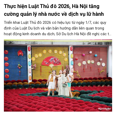
Thực hiện Luật Thủ đô 2026, Hà Nội tăng
cường quản lý nhà nước về dịch vụ lữ hành
Triển khai Luật Thủ đô 2026 có hiệu lực từ ngày 1/7, các quy
định của Luật Du lịch và văn bản hướng dẫn liên quan trong
hoạt động kinh doanh du dịch; Sở Du lịch Hà Nội đề nghị các tổ
chức, đơn vị, doanh nghiệp kinh doanh dịch vụ lữ hành trên địa
bàn thành phố thực hiện một số nội dung quan trọng. Qua đó
góp phần thực hiện thắng lợi các mục tiêu phát triển du lịch Hà
Nội năm 2026 và giai đoạn tiếp theo.