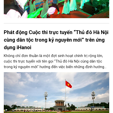
Phát động Cuộc thi trực tuyến “Thủ đô Hà Nội
cùng dân tộc trong kỷ nguyên mới” trên ứng
dụng iHanoi
Không chỉ đơn thuần là một đợt sinh hoạt chính trị rộng lớn,
cuộc thi trực tuyến với tên gọi "Thủ đô Hà Nội cùng dân tộc
trong kỷ nguyên mới" hướng đến việc biến những định hướng
chiến lược trong Nghị quyết số 02-NQ/TW của Bộ Chính trị
thành niềm tin, thành nhận thức chung của mỗi người dân.