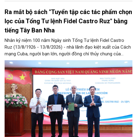
Ra mắt bộ sách "Tuyển tập các tác phẩm chọn
lọc của Tổng Tư lệnh Fidel Castro Ruz" bằng
tiếng Tây Ban Nha
Nhân kỷ niệm 100 năm Ngày sinh Tổng Tư lệnh Fidel Castro
Ruz (13/8/1926 - 13/8/2026) - nhà lãnh đạo kiệt xuất của Cách
mạng Cuba, người bạn lớn, người đồng chí thủy chung của
Đảng, Nhà nước và nhân dân Việt Nam, chiều 5/8, tại Hà Nội,
Nhà xuất bản Chính trị quốc gia Sự thật phối hợp với Ban Tuyên
giáo Trung ương tổ chức Lễ giới thiệu bộ sách “Tuyển tập các
tác phẩm chọn lọc của Tổng Tư lệnh Fidel Castro Ruz” gồm 24
tập bằng tiếng Tây Ban Nha.