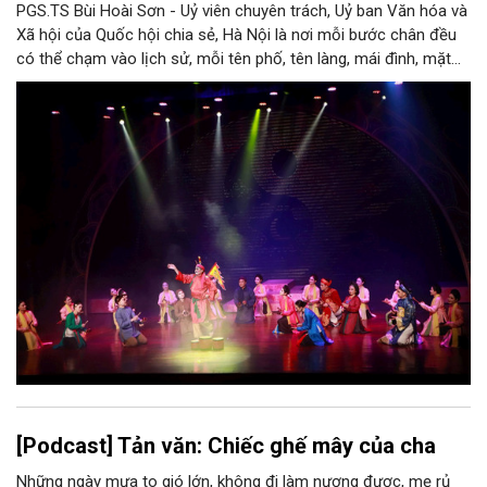
PGS.TS Bùi Hoài Sơn - Uỷ viên chuyên trách, Uỷ ban Văn hóa và
Xã hội của Quốc hội chia sẻ, Hà Nội là nơi mỗi bước chân đều
có thể chạm vào lịch sử, mỗi tên phố, tên làng, mái đình, mặt
hồ, nếp nhà, câu hát, món ăn, làn điệu, nghề thủ công đều có
thể kể một câu chuyện về chiều sâu văn hiến của dân tộc.
Nhưng trong kỷ nguyên mới, câu hỏi đặt ra không chỉ Hà Nội có
bao nhiêu di sản, bao nhiêu văn nghệ sĩ, trí thức, không gian ký
ức, mà là làm thế nào để những giá trị ấy trở thành nguồn lực
phát triển, thành sức mạnh mềm, thành động lực sáng tạo,
thành năng lực cạnh tranh của Thủ đô.
[Podcast] Tản văn: Chiếc ghế mây của cha
Những ngày mưa to gió lớn, không đi làm nương được, mẹ rủ