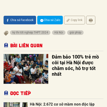
Chia sẻ Facebook
Chia sẻ Zalo
Copy link
kỳ thi tốt nghiệp THPT 2024
Hà Nội
giải pháp
Bài liên quan
Đảm bảo 100% trẻ mồ
côi tại Hà Nội được
chăm sóc, hỗ trợ tốt
nhất
Đọc tiếp
Hà Nội: 2.672 cơ sở mầm non độc lập