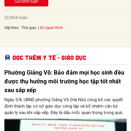
Gửi bình luận
(0) Bình luận
Xếp theo:
Số người thích
Thời gian
Đọc thêm Y tế - Giáo dục
Phường Giảng Võ: Bảo đảm mọi học sinh đều
được thụ hưởng môi trường học tập tốt nhất
sau sắp xếp
Ngày 5/8, UBND phường Giảng Võ (Hà Nội) công bố các quyết
định thành lập cơ sở giáo dục công lập và bổ nhiệm cán bộ
quản lý sau khi sắp xếp. Đây là dấu mốc quan trọng trong quá
trình kiện toàn tổ chức bộ máy, thực hiện chủ trương tinh gọn,
nâng cao hiệu lực, hiệu quả quản lý theo các nghị quyết của