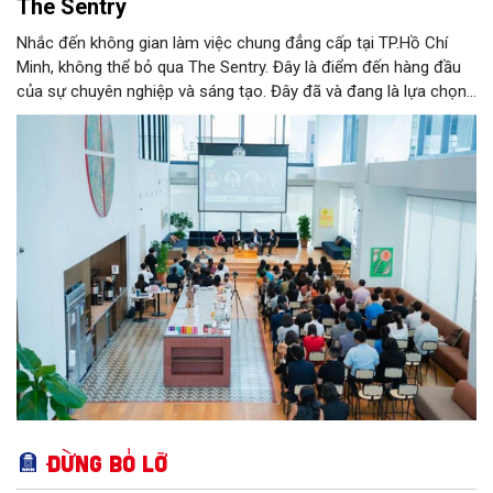
The Sentry
Nhắc đến không gian làm việc chung đẳng cấp tại TP.Hồ Chí
Minh, không thể bỏ qua The Sentry. Đây là điểm đến hàng đầu
của sự chuyên nghiệp và sáng tạo. Đây đã và đang là lựa chọn
ưu tiên của đông đảo doanh nghiệp cũng như cá nhân khi tìm
kiếm một văn phòng làm việc chuẩn mực giữa lòng thành phố
sôi động bậc nhất cả nước này.
Đừng bỏ lỡ