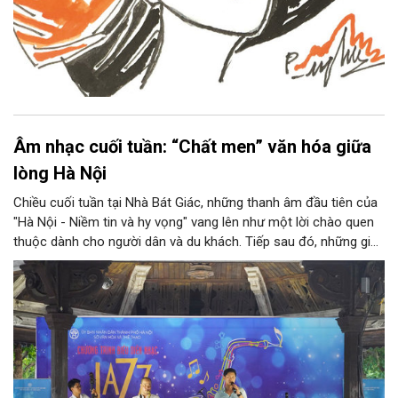
Âm nhạc cuối tuần: “Chất men” văn hóa giữa
lòng Hà Nội
Chiều cuối tuần tại Nhà Bát Giác, những thanh âm đầu tiên của
"Hà Nội - Niềm tin và hy vọng" vang lên như một lời chào quen
thuộc dành cho người dân và du khách. Tiếp sau đó, những giai
điệu jazz kinh điển của thế giới lần lượt cất lên qua phần biểu
diễn của NSƯT Quyền Văn Minh và các nghệ sĩ Bình Minh Jazz
Club, mở ra một không gian âm nhạc giàu cảm xúc ngay giữa
trung tâm Thủ đô.