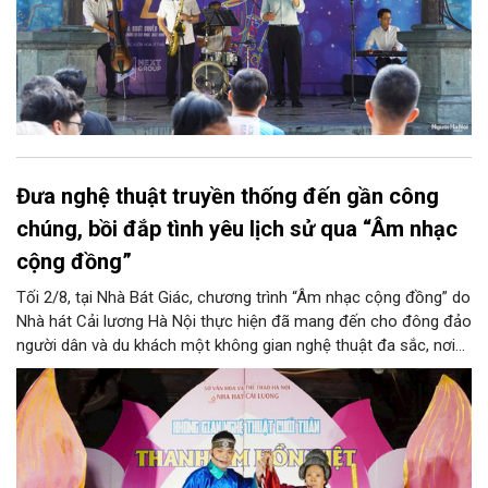
Đưa nghệ thuật truyền thống đến gần công
chúng, bồi đắp tình yêu lịch sử qua “Âm nhạc
cộng đồng”
Tối 2/8, tại Nhà Bát Giác, chương trình “Âm nhạc cộng đồng” do
Nhà hát Cải lương Hà Nội thực hiện đã mang đến cho đông đảo
người dân và du khách một không gian nghệ thuật đa sắc, nơi
những làn điệu cải lương, ca cổ, tân cổ và các tiết mục múa
hòa quyện trong không gian của phố đi bộ hồ Hoàn Kiếm. Đặc
biệt, chương trình có sự giao lưu của các nghệ sĩ đến từ
phương Nam, góp phần tạo nên cuộc gặp gỡ nghệ thuật giàu
cảm xúc.