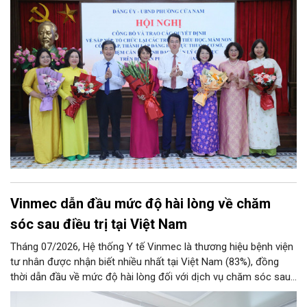
tiểu học, mầm non công lập, thành lập đảng bộ trực thuộc cơ
sở, bổ nhiệm cán bộ lãnh đạo quản lý giáo dục trên địa bàn
phường.
Vinmec dẫn đầu mức độ hài lòng về chăm
sóc sau điều trị tại Việt Nam
Tháng 07/2026, Hệ thống Y tế Vinmec là thương hiệu bệnh viện
tư nhân được nhận biết nhiều nhất tại Việt Nam (83%), đồng
thời dẫn đầu về mức độ hài lòng đối với dịch vụ chăm sóc sau
điều trị.