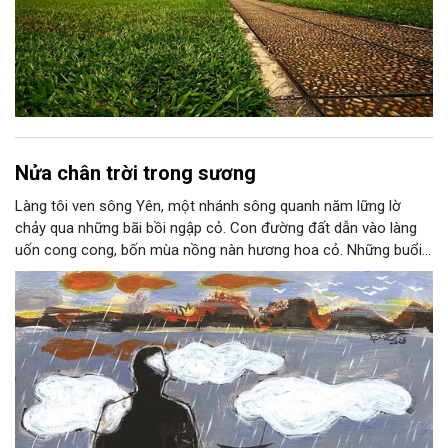
Nửa chân trời trong sương
Làng tôi ven sông Yên, một nhánh sông quanh năm lững lờ
chảy qua những bãi bồi ngập cỏ. Con đường đất dẫn vào làng
uốn cong cong, bốn mùa nồng nàn hương hoa cỏ. Những buổi
hoàng hôn, khi nắng đã dịu xuống phía cuối sông, đám hoa tím
lại thẫm màu như có ai vừa rắc lên một lớp khói.