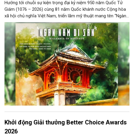
Hướng tới chuỗi sự kiện trọng đại kỷ niệm 950 năm Quốc Tử
Giám (1076 – 2026) cùng 81 năm Quốc khánh nước Cộng hòa
xã hội chủ nghĩa Việt Nam, triển lãm mỹ thuật mang tên “Ngàn
năm di sản” sẽ chính thức khai mạc vào ngày 8/8 tại Nhà Thái
Học, Di tích Quốc gia đặc biệt Văn Miếu – Quốc Tử Giám. Sự
kiện kéo dài đến ngày 25/9/2026 hứa hẹn trở thành điểm đến
văn hóa đầy sức hút, góp phần làm phong phú đời sống nghệ
thuật của Thủ đô trong mùa thu này.
Khởi động Giải thưởng Better Choice Awards
2026