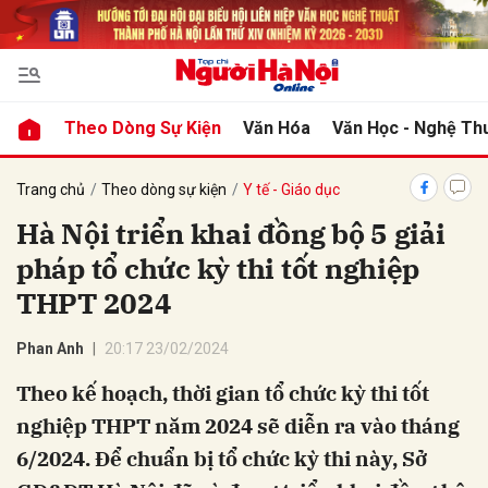
bình luận
Theo Dòng Sự Kiện
Văn Hóa
Văn Học - Nghệ Th
Trang chủ
Theo dòng sự kiện
Y tế - Giáo dục
Hà Nội triển khai đồng bộ 5 giải
pháp tổ chức kỳ thi tốt nghiệp
THPT 2024
Phan Anh
20:17 23/02/2024
Hủy
G
Theo kế hoạch, thời gian tổ chức kỳ thi tốt
nghiệp THPT năm 2024 sẽ diễn ra vào tháng
6/2024. Để chuẩn bị tổ chức kỳ thi này, Sở