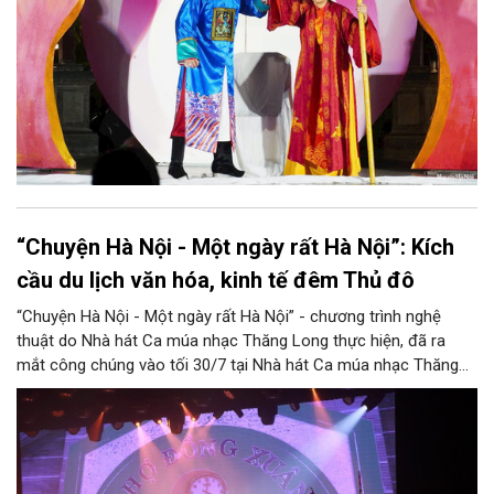
“Chuyện Hà Nội - Một ngày rất Hà Nội”: Kích
cầu du lịch văn hóa, kinh tế đêm Thủ đô
“Chuyện Hà Nội - Một ngày rất Hà Nội” - chương trình nghệ
thuật do Nhà hát Ca múa nhạc Thăng Long thực hiện, đã ra
mắt công chúng vào tối 30/7 tại Nhà hát Ca múa nhạc Thăng
Long (số 31 - 33 phố Lương Văn Can, phường Hoàn Kiếm).