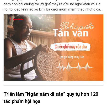
đám con gái chúng tôi lấy ghế mây ra đầu hè ngồi khâu vá. Bà
nội tôi đeo kính lão xỏ kim, bà cười móm mém theo những câu
chuyện kể tếu táo của đám trẻ chúng tôi. Chiếc ghế mây phát
ra âm thanh kin kít chịu đựng sức nặng cơ thể con người theo
những điệu cười khúc khích.
Triển lãm “Ngàn năm di sản” quy tụ hơn 120
tác phẩm hội họa