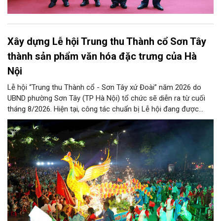
Xây dựng Lễ hội Trung thu Thành cổ Sơn Tây
thành sản phẩm văn hóa đặc trưng của Hà
Nội
Lễ hội “Trung thu Thành cổ - Sơn Tây xứ Đoài” năm 2026 do
UBND phường Sơn Tây (TP Hà Nội) tổ chức sẽ diễn ra từ cuối
tháng 8/2026. Hiện tại, công tác chuẩn bị Lễ hội đang được
chính quyền phường Sơn Tây cùng các phòng, ban, ngành, đơn
vị và 25 tổ dân phố khẩn trương triển khai, tạo khí thế sôi nổi,
sẵn sàng mang đến cho Nhân dân và du khách một mùa Trung
thu quy mô, đặc sắc và giàu bản sắc văn hóa xứ Đoài.