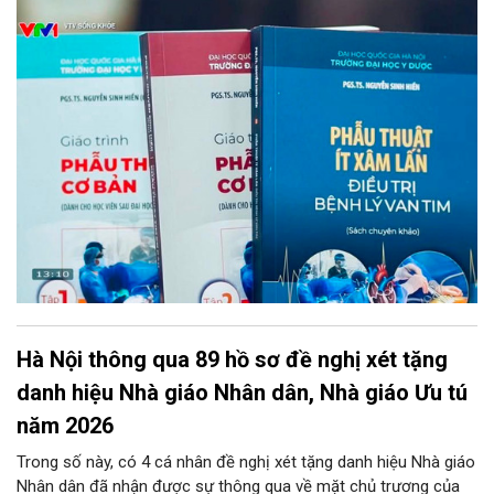
nghiệm từ thực tiễn thành nguồn tri thức học thuật bài bản,
chuẩn hóa chính là chìa khóa then chốt để đào tạo thế hệ kế
thừa. Mới đây, bước tiến ấy đã được cụ thể hóa bằng sự ra mắt
của bộ ba ấn phẩm y học chuyên ngành do PGS.TS. Nguyễn
Sinh Hiền – Giám đốc Bệnh viện Tim Hà Nội chủ biên, đánh dấu
một cột mốc quan trọng trong công tác nghiên cứu, đào tạo và
chuyển giao công nghệ phẫu thuật tim tại Việt Nam.
Hà Nội thông qua 89 hồ sơ đề nghị xét tặng
danh hiệu Nhà giáo Nhân dân, Nhà giáo Ưu tú
năm 2026
Trong số này, có 4 cá nhân đề nghị xét tặng danh hiệu Nhà giáo
Nhân dân đã nhận được sự thông qua về mặt chủ trương của