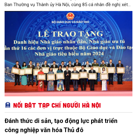
Ban Thường vụ Thành ủy Hà Nội, cùng 85 cá nhân đề nghị xét
tặng danh hiệu Nhà giáo Ưu tú đạt tỷ lệ từ 90% tổng số phiếu
đồng ý của các thành viên Hội đồng.
Nổi bật Tạp chí Người Hà Nội
Đánh thức di sản, tạo động lực phát triển
công nghiệp văn hóa Thủ đô