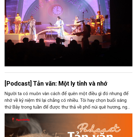
[Podcast] Tản văn: Một ly tỉnh và nhớ
Người ta có muôn vàn cách để quên một điều gì đó nhưng để
nhớ về kỷ niệm thì lại chẳng có nhiều. Tôi hay chọn buổi sáng
thứ Bảy trong tuần để được thư thả về phố núi quê hương, ngồi
đợi giọt đắng của đất đai, mưa nắng điểm từng nhịp xuống
chiếc ly sứ như đợi thời gian mở cánh cửa diệu kì của mình.