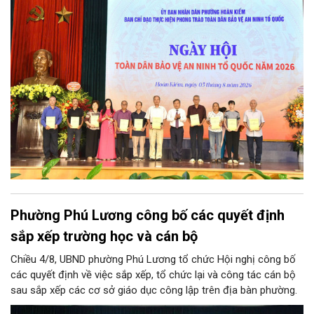
Ủy viên Ban Thường vụ Đảng ủy, Phó Giám đốc Công an thành
phố Hà Nội, cùng dự có các đồng chí đại diện lãnh đạo các Sở,
ban, ngành thuộc Thành phố Hà Nội, các phòng nghiệp vụ Công
an Thành phố Hà Nội.
Phường Phú Lương công bố các quyết định
sắp xếp trường học và cán bộ
Chiều 4/8, UBND phường Phú Lương tổ chức Hội nghị công bố
các quyết định về việc sắp xếp, tổ chức lại và công tác cán bộ
sau sắp xếp các cơ sở giáo dục công lập trên địa bàn phường.