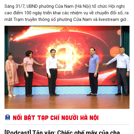
Sáng 31/7, UBND phường Cửa Nam (Hà Nội) tổ chức Hội nghị
cao điểm 100 ngày triển khai các nhiệm vụ về chuyển đổi số; ra
mắt Trạm truyền thông số phường Cửa Nam và livestream giới
thiệu các sản phẩm du lịch gắn với di sản, văn hóa kiến trúc
trên địa bàn.
Nổi bật Tạp chí Người Hà Nội
[Podcast] Tản văn: Chiếc ghế mây của cha