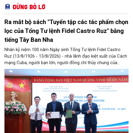
Đừng bỏ lỡ
Ra mắt bộ sách "Tuyển tập các tác phẩm chọn
lọc của Tổng Tư lệnh Fidel Castro Ruz" bằng
tiếng Tây Ban Nha
Nhân kỷ niệm 100 năm Ngày sinh Tổng Tư lệnh Fidel Castro
Ruz (13/8/1926 - 13/8/2026) - nhà lãnh đạo kiệt xuất của Cách
mạng Cuba, người bạn lớn, người đồng chí thủy chung của
Đảng, Nhà nước và nhân dân Việt Nam, chiều 5/8, tại Hà Nội,
Nhà xuất bản Chính trị quốc gia Sự thật phối hợp với Ban Tuyên
giáo Trung ương tổ chức Lễ giới thiệu bộ sách “Tuyển tập các
tác phẩm chọn lọc của Tổng Tư lệnh Fidel Castro Ruz” gồm 24
tập bằng tiếng Tây Ban Nha.