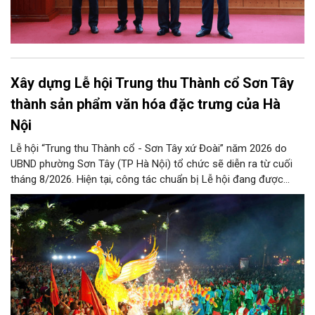
Xây dựng Lễ hội Trung thu Thành cổ Sơn Tây
thành sản phẩm văn hóa đặc trưng của Hà
Nội
Lễ hội “Trung thu Thành cổ - Sơn Tây xứ Đoài” năm 2026 do
UBND phường Sơn Tây (TP Hà Nội) tổ chức sẽ diễn ra từ cuối
tháng 8/2026. Hiện tại, công tác chuẩn bị Lễ hội đang được
chính quyền phường Sơn Tây cùng các phòng, ban, ngành, đơn
vị và 25 tổ dân phố khẩn trương triển khai, tạo khí thế sôi nổi,
sẵn sàng mang đến cho Nhân dân và du khách một mùa Trung
thu quy mô, đặc sắc và giàu bản sắc văn hóa xứ Đoài.