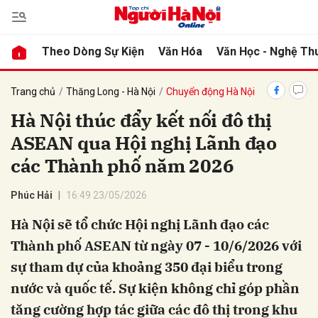
Theo Dòng Sự Kiện
Văn Hóa
Văn Học - Nghệ Th
bình luận
Trang chủ
Thăng Long - Hà Nội
Chuyển động Hà Nội
Hà Nội thúc đẩy kết nối đô thị
ASEAN qua Hội nghị Lãnh đạo
các Thành phố năm 2026
Phúc Hải
16:49 23/05/2026
Hà Nội sẽ tổ chức Hội nghị Lãnh đạo các
Hủy
G
Thành phố ASEAN từ ngày 07 - 10/6/2026 với
sự tham dự của khoảng 350 đại biểu trong
nước và quốc tế. Sự kiện không chỉ góp phần
tăng cường hợp tác giữa các đô thị trong khu