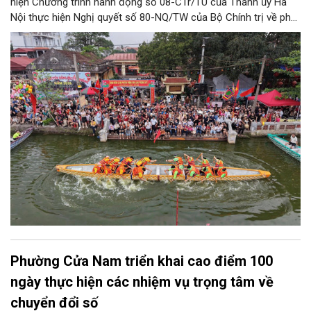
hiện Chương trình hành động số 08-CTr/TU của Thành ủy Hà
Nội thực hiện Nghị quyết số 80-NQ/TW của Bộ Chính trị về phát
triển Văn hóa Việt Nam; Kế hoạch của UBND Thành phố Hà Nội,
phường Thượng Cát tổ chức nhiều hoạt động trong tháng
11/2026 hưởng ứng “Ngày Văn hóa Việt Nam” năm 2026 trên
địa bàn.
Phường Cửa Nam triển khai cao điểm 100
ngày thực hiện các nhiệm vụ trọng tâm về
chuyển đổi số