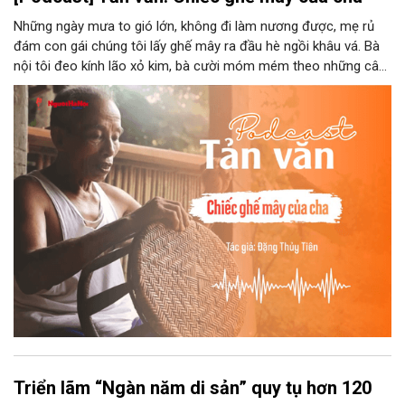
Những ngày mưa to gió lớn, không đi làm nương được, mẹ rủ
đám con gái chúng tôi lấy ghế mây ra đầu hè ngồi khâu vá. Bà
nội tôi đeo kính lão xỏ kim, bà cười móm mém theo những câu
chuyện kể tếu táo của đám trẻ chúng tôi. Chiếc ghế mây phát
ra âm thanh kin kít chịu đựng sức nặng cơ thể con người theo
những điệu cười khúc khích.
Triển lãm “Ngàn năm di sản” quy tụ hơn 120