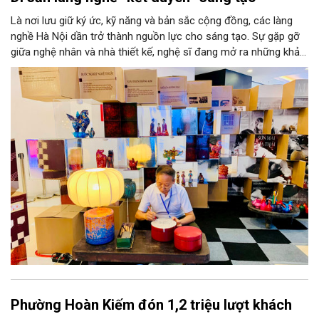
Là nơi lưu giữ ký ức, kỹ năng và bản sắc cộng đồng, các làng
nghề Hà Nội dần trở thành nguồn lực cho sáng tạo. Sự gặp gỡ
giữa nghệ nhân và nhà thiết kế, nghệ sĩ đang mở ra những khả
năng phát triển mới cho thủ công đương đại trên nền tảng di
sản. Từ những cuộc “kết duyên” đầy cảm hứng ấy, Hà Nội đang
khơi thông mạch ngầm của hệ sinh thái thủ công, biến vốn cổ
thành động lực bền vững cho tương lai.
Phường Hoàn Kiếm đón 1,2 triệu lượt khách