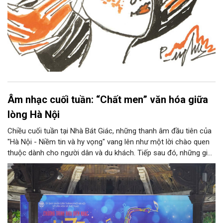
Âm nhạc cuối tuần: “Chất men” văn hóa giữa
lòng Hà Nội
Chiều cuối tuần tại Nhà Bát Giác, những thanh âm đầu tiên của
"Hà Nội - Niềm tin và hy vọng" vang lên như một lời chào quen
thuộc dành cho người dân và du khách. Tiếp sau đó, những giai
điệu jazz kinh điển của thế giới lần lượt cất lên qua phần biểu
diễn của NSƯT Quyền Văn Minh và các nghệ sĩ Bình Minh Jazz
Club, mở ra một không gian âm nhạc giàu cảm xúc ngay giữa
trung tâm Thủ đô.