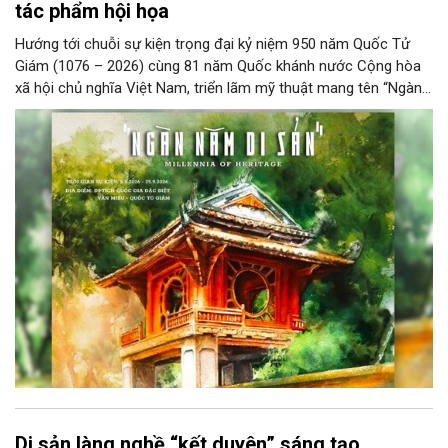
tác phẩm hội họa
Hướng tới chuỗi sự kiện trọng đại kỷ niệm 950 năm Quốc Tử
Giám (1076 – 2026) cùng 81 năm Quốc khánh nước Cộng hòa
xã hội chủ nghĩa Việt Nam, triển lãm mỹ thuật mang tên “Ngàn
năm di sản” sẽ chính thức khai mạc vào ngày 8/8 tại Nhà Thái
Học, Di tích Quốc gia đặc biệt Văn Miếu – Quốc Tử Giám. Sự
kiện kéo dài đến ngày 25/9/2026 hứa hẹn trở thành điểm đến
văn hóa đầy sức hút, góp phần làm phong phú đời sống nghệ
thuật của Thủ đô trong mùa thu này.
Di sản làng nghề “kết duyên” sáng tạo