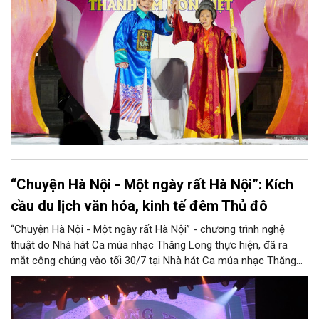
cảm xúc.
“Chuyện Hà Nội - Một ngày rất Hà Nội”: Kích
cầu du lịch văn hóa, kinh tế đêm Thủ đô
“Chuyện Hà Nội - Một ngày rất Hà Nội” - chương trình nghệ
thuật do Nhà hát Ca múa nhạc Thăng Long thực hiện, đã ra
mắt công chúng vào tối 30/7 tại Nhà hát Ca múa nhạc Thăng
Long (số 31 - 33 phố Lương Văn Can, phường Hoàn Kiếm).