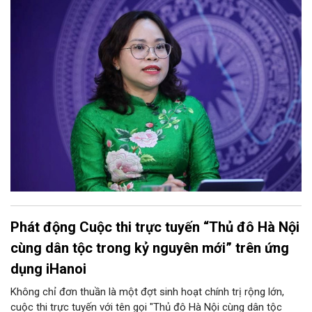
quản lý, nâng cao hiệu quả khai thác cơ sở vật chất, vừa bảo
đảm nguyên tắc "không làm xáo trộn điểm học", giữ vững tâm
lý cho học sinh và phụ huynh. Trao đổi với Phóng viên Tạp chí
Người Hà Nội, đồng chí Trịnh Ngọc Trâm - UVBTV, Phó Chủ tịch
UBND phường Cửa Nam đã làm rõ nh
Phát động Cuộc thi trực tuyến “Thủ đô Hà Nội
cùng dân tộc trong kỷ nguyên mới” trên ứng
dụng iHanoi
Không chỉ đơn thuần là một đợt sinh hoạt chính trị rộng lớn,
cuộc thi trực tuyến với tên gọi "Thủ đô Hà Nội cùng dân tộc