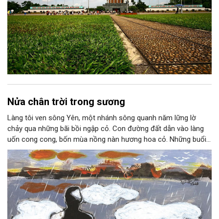
Nửa chân trời trong sương
Làng tôi ven sông Yên, một nhánh sông quanh năm lững lờ
chảy qua những bãi bồi ngập cỏ. Con đường đất dẫn vào làng
uốn cong cong, bốn mùa nồng nàn hương hoa cỏ. Những buổi
hoàng hôn, khi nắng đã dịu xuống phía cuối sông, đám hoa tím
lại thẫm màu như có ai vừa rắc lên một lớp khói.