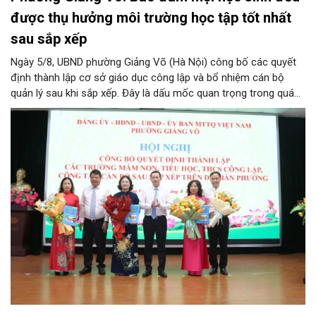
được thụ hưởng môi trường học tập tốt nhất
sau sắp xếp
Ngày 5/8, UBND phường Giảng Võ (Hà Nội) công bố các quyết
định thành lập cơ sở giáo dục công lập và bổ nhiệm cán bộ
quản lý sau khi sắp xếp. Đây là dấu mốc quan trọng trong quá
trình kiện toàn tổ chức bộ máy, thực hiện chủ trương tinh gọn,
nâng cao hiệu lực, hiệu quả quản lý theo các nghị quyết của
Trung ương và kế hoạch của UBND TP Hà Nội.