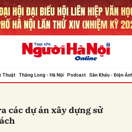
bình luận
ệ Thuật
Thăng Long - Hà Nội
Podcast
Sân Khấu - Điện Ản
Hủy
G
ra các dự án xây dựng sử
sách