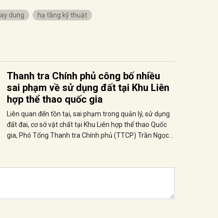
xay dung
hạ tầng kỹ thuật
Thanh tra Chính phủ công bố nhiều
sai phạm về sử dụng đất tại Khu Liên
hợp thể thao quốc gia
Liên quan đến tồn tại, sai phạm trong quản lý, sử dụng
đất đai, cơ sở vật chất tại Khu Liên hợp thể thao Quốc
gia, Phó Tổng Thanh tra Chính phủ (TTCP) Trần Ngọc
Liêm đề nghị Khu Liên hợp và các cơ quan liên quan
sớm triển khai thực hiện các nội dung theo đúng kiến
nghị nêu trong kết luận được Thủ tướng Chính phủ
đồng ý.