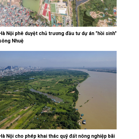
Hà Nội phê duyệt chủ trương đầu tư dự án "hồi sinh"
sông Nhuệ
Hà Nội cho phép khai thác quỹ đất nông nghiệp bãi