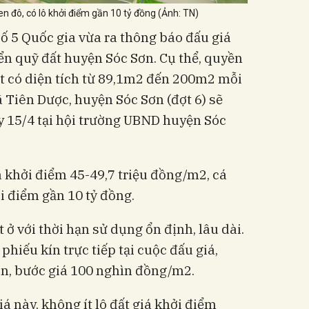
en đô, có lô khởi điểm gần 10 tỷ đồng (Ảnh: TN)
ố 5 Quốc gia vừa ra thông báo đấu giá
ển quỹ đất huyện Sóc Sơn. Cụ thể, quyền
t có diện tích từ 89,1m2 đến 200m2 mỗi
ã Tiên Dược, huyện Sóc Sơn (đợt 6) sẽ
y 15/4 tại hội trường UBND huyện Sóc
á khởi điểm 45-49,7 triệu đồng/m2, cá
ởi điểm gần 10 tỷ đồng.
 ở với thời hạn sử dụng ổn định, lâu dài.
phiếu kín trực tiếp tại cuộc đấu giá,
ên, bước giá 100 nghìn đồng/m2.
iá này, không ít lô đất giá khởi điểm