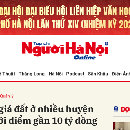
bình luận
ệ Thuật
Thăng Long - Hà Nội
Podcast
Sân Khấu - Điện Ản
 Quản lý
Hủy
G
giá đất ở nhiều huyện
Đọ
hởi điểm gần 10 tỷ đồng