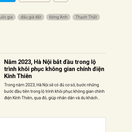
uốc gia
đấu giá đất
Đông Anh
Thạch Thất
Năm 2023, Hà Nội bắt đầu trong lộ
trình khôi phục không gian chính điện
Kính Thiên
Trong năm 2023, Hà Nội sẽ có đủ cơ sở, bước những
bước đầu tiên trong lộ trình khôi phục không gian chính
điện Kính Thiên, qua đó, giúp nhân dân và du khách
quốc tế có thêm cơ hội tìm hiểu lịch sử văn hóa của Việt
Nam thông qua hình dung về kiến trúc chính điện uy
nghi, lộng lẫy tiêu biểu cho Hoàng thành Thăng Long,
biểu trưng cho sự trường tồn của đất nước Việt Nam.