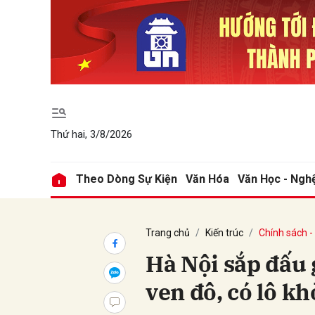
Gửi 
Thứ hai, 3/8/2026
Theo Dòng Sự Kiện
Văn Hóa
Văn Học - Ngh
Trang chủ
Kiến trúc
Chính sách -
Hà Nội sắp đấu 
ven đô, có lô k