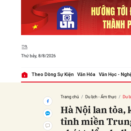
Gửi 
Thứ bảy, 8/8/2026
Theo Dòng Sự Kiện
Văn Hóa
Văn Học - Ngh
Trang chủ
Du lịch - Ẩm thực
Du l
Hà Nội lan tỏa,
tỉnh miền Trun