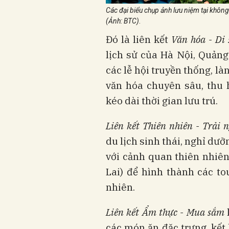
Các đại biểu chụp ảnh lưu niệm tại không
(Ảnh: BTC)
.
Đó là liên kết
Văn hóa - Di 
lịch sử của Hà Nội, Quảng 
các lễ hội truyền thống, là
văn hóa chuyên sâu, thu 
kéo dài thời gian lưu trú.
Liên kết Thiên nhiên - Trải 
du lịch sinh thái, nghỉ d
với cảnh quan thiên nhiê
Lai) để hình thành các to
nhiên.
Liên kết Ẩm thực - Mua sắm
các món ăn đặc trưng, kết 