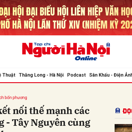
bình luận
ệ Thuật
Thăng Long - Hà Nội
Podcast
Sân Khấu - Điện Ản
ịch bốn phương
Hủy
G
 kết nối thế mạnh các
Đọ
g - Tây Nguyên cùng