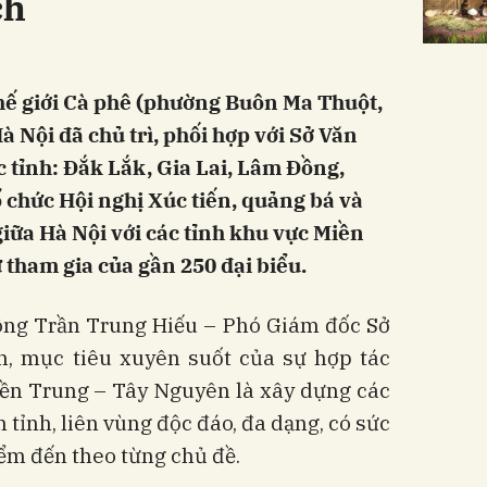
ch
Thế giới Cà phê (phường Buôn Ma Thuột,
à Nội đã chủ trì, phối hợp với Sở Văn
ác tỉnh: Đắk Lắk, Gia Lai, Lâm Đồng,
chức Hội nghị Xúc tiến, quảng bá và
 giữa Hà Nội với các tỉnh khu vực Miền
 tham gia của gần 250 đại biểu.
, ông Trần Trung Hiếu – Phó Giám đốc Sở
, mục tiêu xuyên suốt của sự hợp tác
iền Trung – Tây Nguyên là xây dựng các
 tỉnh, liên vùng độc đáo, đa dạng, có sức
iểm đến theo từng chủ đề.