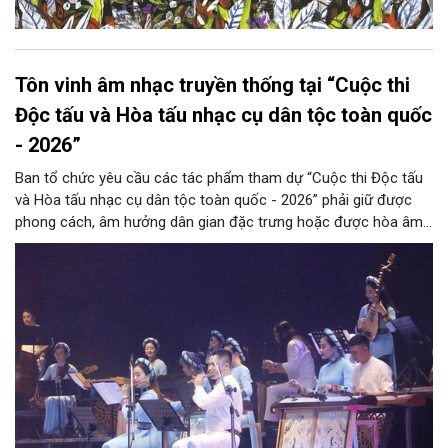
Tôn vinh âm nhạc truyền thống tại “Cuộc thi
Độc tấu và Hòa tấu nhạc cụ dân tộc toàn quốc
- 2026”
Ban tổ chức yêu cầu các tác phẩm tham dự “Cuộc thi Độc tấu
và Hòa tấu nhạc cụ dân tộc toàn quốc - 2026” phải giữ được
phong cách, âm hưởng dân gian đặc trưng hoặc được hòa âm,
phối khí mới trên nền tảng làn điệu âm nhạc truyền thống Việt
Nam, đồng thời phải được trình diễn trực tiếp bằng nhạc cụ dân
tộc.