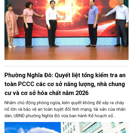
Phường Nghĩa Đô: Quyết liệt tổng kiểm tra an
toàn PCCC các cơ sở năng lượng, nhà chung
cư và cơ sở hóa chất năm 2026
Nhằm chủ động phòng ngừa, kiên quyết không để xảy ra cháy
nổ lớn và bảo vệ an toàn tuyệt đối tính mạng, tài sản của nhân
dân, UBND phường Nghĩa Đô vừa ban hành Kế hoạch số
276/KH-UBND. Theo đó, từ nay đến trước ngày 25/11/2026,
phường Nghĩa Đô sẽ ra quân kiểm tra định kỳ và đột xuất đối