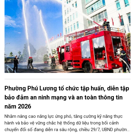
với 100% cơ sở năng lượng, nhà chung cư (bao gồm nhà tập
thể, nhà đa năng/hỗn hợp) và cơ sở hóa chất trên toàn địa bàn,
đặc biệt dứt điểm kiểm tra toàn bộ các cơ sở nhà chung cư.
Phường Phú Lương tổ chức tập huấn, diễn tập
bảo đảm an ninh mạng và an toàn thông tin
năm 2026
Nhằm nâng cao năng lực ứng phó, tăng cường kỹ năng thực
hành và bảo vệ vững chắc hệ thống dữ liệu trong bối cảnh
chuyển đổi số đang diễn ra sâu rộng, chiều 29/7, UBND phường