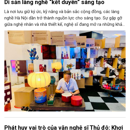
Di sản làng nghề “kết duyên” sáng tạo
Là nơi lưu giữ ký ức, kỹ năng và bản sắc cộng đồng, các làng
nghề Hà Nội dần trở thành nguồn lực cho sáng tạo. Sự gặp gỡ
giữa nghệ nhân và nhà thiết kế, nghệ sĩ đang mở ra những khả
năng phát triển mới cho thủ công đương đại trên nền tảng di
sản. Từ những cuộc “kết duyên” đầy cảm hứng ấy, Hà Nội đang
khơi thông mạch ngầm của hệ sinh thái thủ công, biến vốn cổ
thành động lực bền vững cho tương lai.
Phát huy vai trò của văn nghệ sĩ Thủ đô: Khơi