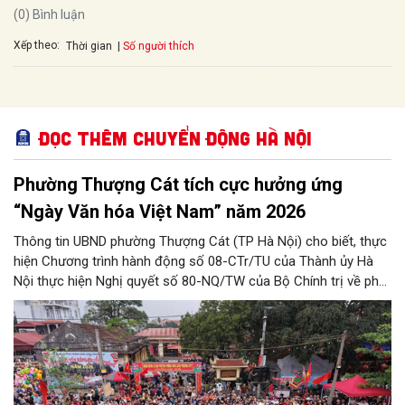
(0) Bình luận
Xếp theo:
Số người thích
Thời gian
Đọc thêm Chuyển động Hà Nội
Phường Thượng Cát tích cực hưởng ứng
“Ngày Văn hóa Việt Nam” năm 2026
Thông tin UBND phường Thượng Cát (TP Hà Nội) cho biết, thực
hiện Chương trình hành động số 08-CTr/TU của Thành ủy Hà
Nội thực hiện Nghị quyết số 80-NQ/TW của Bộ Chính trị về phát
triển Văn hóa Việt Nam; Kế hoạch của UBND Thành phố Hà Nội,
phường Thượng Cát tổ chức nhiều hoạt động trong tháng
11/2026 hưởng ứng “Ngày Văn hóa Việt Nam” năm 2026 trên
địa bàn.