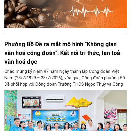
Phường Bồ Đề ra mắt mô hình "Không gian
văn hoá công đoàn": Kết nối tri thức, lan toả
văn hoá đọc
Chào mừng kỷ niệm 97 năm Ngày thành lập Công đoàn Việt
Nam (28/7/1929 – 28/7/2026), vừa qua, Công đoàn phường Bồ
Đề phối hợp với Công đoàn Trường THCS Ngọc Thụy và Công
đoàn Trường Tiểu học Ái Mộ B tổ chức Lễ ra mắt Mô hình
“Không gian văn hóa công đoàn”.