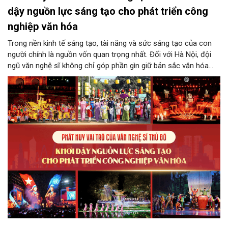
dậy nguồn lực sáng tạo cho phát triển công
nghiệp văn hóa
Trong nền kinh tế sáng tạo, tài năng và sức sáng tạo của con
người chính là nguồn vốn quan trọng nhất. Đối với Hà Nội, đội
ngũ văn nghệ sĩ không chỉ góp phần gìn giữ bản sắc văn hóa
mà còn giữ vai trò trung tâm trong quá trình hình thành các sản
phẩm công nghiệp văn hóa có giá trị. Khơi dậy, phát huy và tạo
điều kiện để nguồn lực sáng tạo ấy phát triển sẽ là “chìa khóa”
để Hà Nội khai thác hiệu quả tiềm năng văn hóa, nâng cao năng
lực cạnh tranh và khẳng định vị thế của một trung tâm sáng tạo
trong kỷ nguyên mới.