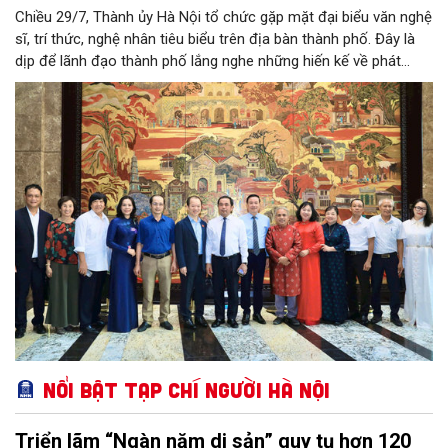
Chiều 29/7, Thành ủy Hà Nội tổ chức gặp mặt đại biểu văn nghệ
sĩ, trí thức, nghệ nhân tiêu biểu trên địa bàn thành phố. Đây là
dịp để lãnh đạo thành phố lắng nghe những hiến kế về phát
triển khoa học công nghệ, đổi mới sáng tạo, công nghiệp văn
hóa và phát huy nguồn lực con người, góp phần tạo động lực
mới cho sự phát triển nhanh, bền vững của Thủ đô.
Nổi bật Tạp chí Người Hà Nội
Triển lãm “Ngàn năm di sản” quy tụ hơn 120