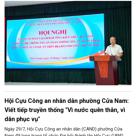
Phú Lương đã tổ chức thành công Hội nghị tập huấn và diễn
tập công tác bảo đảm an ninh mạng, an ninh dữ liệu năm 2026.
Chương trình được thiết kế bài bản, hướng tới đối tượng là toàn
thể đội ngũ cán bộ, công chức, viên chức và người lao động
đang trực tiếp công tác tại các cơ quan, đơn vị, phòng ban
chuyên môn trên địa bàn phường.
Hội Cựu Công an nhân dân phường Cửa Nam:
Viết tiếp truyền thống "Vì nước quên thân, vì
dân phục vụ"
Ngày 29/7, Hội Cựu Công an nhân dân (CAND) phường Cửa
Nam đã long trọng tổ chức Đại hội thành lập Hội Cựu GAND