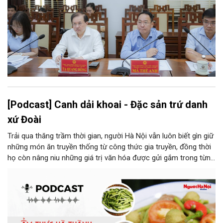
[Podcast] Canh dải khoai - Đặc sản trứ danh
xứ Đoài
Trải qua thăng trầm thời gian, người Hà Nội vẫn luôn biết gìn giữ
những món ăn truyền thống từ công thức gia truyền, đồng thời
họ còn nâng niu những giá trị văn hóa được gửi gắm trong từng
món ăn, từ cách chọn nguyên liệu, chế biến đến cách thưởng
thức. Và canh dải khoai là một món ăn như thế.