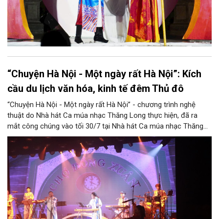
“Chuyện Hà Nội - Một ngày rất Hà Nội”: Kích
cầu du lịch văn hóa, kinh tế đêm Thủ đô
“Chuyện Hà Nội - Một ngày rất Hà Nội” - chương trình nghệ
thuật do Nhà hát Ca múa nhạc Thăng Long thực hiện, đã ra
mắt công chúng vào tối 30/7 tại Nhà hát Ca múa nhạc Thăng
Long (số 31 - 33 phố Lương Văn Can, phường Hoàn Kiếm).