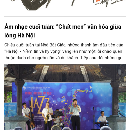
Âm nhạc cuối tuần: “Chất men” văn hóa giữa
lòng Hà Nội
Chiều cuối tuần tại Nhà Bát Giác, những thanh âm đầu tiên của
"Hà Nội - Niềm tin và hy vọng" vang lên như một lời chào quen
thuộc dành cho người dân và du khách. Tiếp sau đó, những giai
điệu jazz kinh điển của thế giới lần lượt cất lên qua phần biểu
diễn của NSƯT Quyền Văn Minh và các nghệ sĩ Bình Minh Jazz
Club, mở ra một không gian âm nhạc giàu cảm xúc ngay giữa
trung tâm Thủ đô.