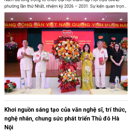
phường lần thứ Nhất, nhiệm kỳ 2026 – 2031. Sự kiện quan trọng
này đánh dấu mốc kiện toàn tổ chức, mở ra chặng đường mới
nhằm tập hợp, đoàn kết và phát huy tối đa kinh nghiệm, trí tuệ
của lực lượng cựu CAND trong công tác giữ gìn an ninh trật tự,
phục vụ Nhân dân và phát triển địa phương.
Khơi nguồn sáng tạo của văn nghệ sĩ, trí thức,
nghệ nhân, chung sức phát triển Thủ đô Hà
Nội