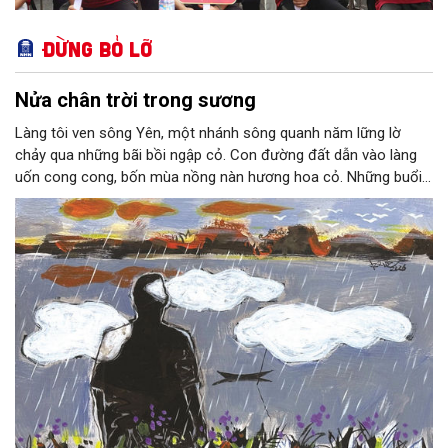
Đừng bỏ lỡ
Nửa chân trời trong sương
Làng tôi ven sông Yên, một nhánh sông quanh năm lững lờ
chảy qua những bãi bồi ngập cỏ. Con đường đất dẫn vào làng
uốn cong cong, bốn mùa nồng nàn hương hoa cỏ. Những buổi
hoàng hôn, khi nắng đã dịu xuống phía cuối sông, đám hoa tím
lại thẫm màu như có ai vừa rắc lên một lớp khói.