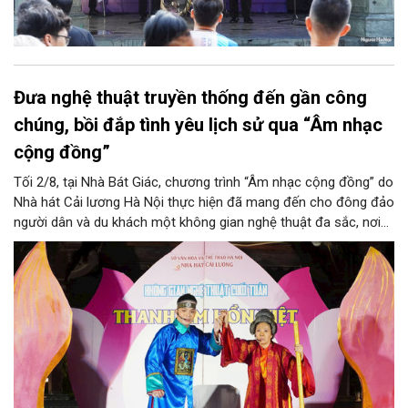
Đưa nghệ thuật truyền thống đến gần công
chúng, bồi đắp tình yêu lịch sử qua “Âm nhạc
cộng đồng”
Tối 2/8, tại Nhà Bát Giác, chương trình “Âm nhạc cộng đồng” do
Nhà hát Cải lương Hà Nội thực hiện đã mang đến cho đông đảo
người dân và du khách một không gian nghệ thuật đa sắc, nơi
những làn điệu cải lương, ca cổ, tân cổ và các tiết mục múa
hòa quyện trong không gian của phố đi bộ hồ Hoàn Kiếm. Đặc
biệt, chương trình có sự giao lưu của các nghệ sĩ đến từ
phương Nam, góp phần tạo nên cuộc gặp gỡ nghệ thuật giàu
cảm xúc.