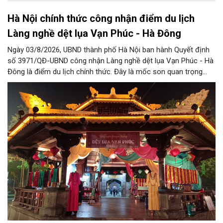
Hà Nội chính thức công nhận điểm du lịch
Làng nghề dệt lụa Vạn Phúc - Hà Đông
Ngày 03/8/2026, UBND thành phố Hà Nội ban hành Quyết định
số 3971/QĐ-UBND công nhận Làng nghề dệt lụa Vạn Phúc - Hà
Đông là điểm du lịch chính thức. Đây là mốc son quan trọng
trong hành trình bảo tồn di sản văn hóa, đồng thời tạo cơ hội
lớn để làng nghề khẳng định vị thế, phát triển du lịch văn hóa
bền vững và lan tỏa tinh hoa lụa Việt.