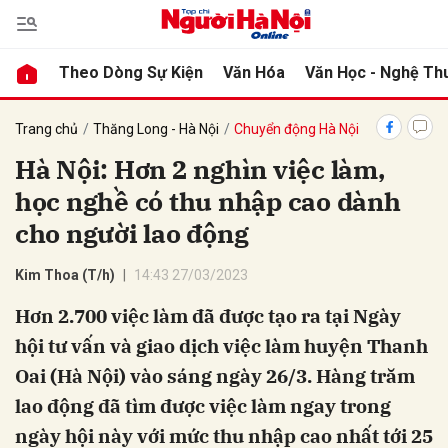
Theo Dòng Sự Kiện
Văn Hóa
Văn Học - Nghệ Th
bình luận
Trang chủ
Thăng Long - Hà Nội
Chuyển động Hà Nội
Hà Nội: Hơn 2 nghìn việc làm,
học nghề có thu nhập cao dành
cho người lao động
Kim Thoa (T/h)
14:43 27/03/2023
Hơn 2.700 việc làm đã được tạo ra tại Ngày
Hủy
G
hội tư vấn và giao dịch việc làm huyện Thanh
Oai (Hà Nội) vào sáng ngày 26/3. Hàng trăm
lao động đã tìm được việc làm ngay trong
ngày hội này với mức thu nhập cao nhất tới 25