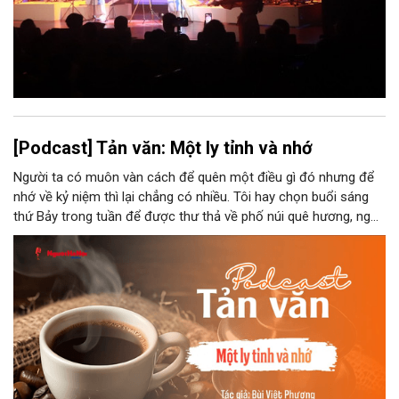
[Podcast] Tản văn: Một ly tỉnh và nhớ
Người ta có muôn vàn cách để quên một điều gì đó nhưng để
nhớ về kỷ niệm thì lại chẳng có nhiều. Tôi hay chọn buổi sáng
thứ Bảy trong tuần để được thư thả về phố núi quê hương, ngồi
đợi giọt đắng của đất đai, mưa nắng điểm từng nhịp xuống
chiếc ly sứ như đợi thời gian mở cánh cửa diệu kì của mình.