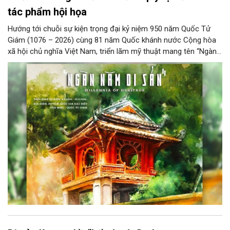
tác phẩm hội họa
Hướng tới chuỗi sự kiện trọng đại kỷ niệm 950 năm Quốc Tử
Giám (1076 – 2026) cùng 81 năm Quốc khánh nước Cộng hòa
xã hội chủ nghĩa Việt Nam, triển lãm mỹ thuật mang tên “Ngàn
năm di sản” sẽ chính thức khai mạc vào ngày 8/8 tại Nhà Thái
Học, Di tích Quốc gia đặc biệt Văn Miếu – Quốc Tử Giám. Sự
kiện kéo dài đến ngày 25/9/2026 hứa hẹn trở thành điểm đến
văn hóa đầy sức hút, góp phần làm phong phú đời sống nghệ
thuật của Thủ đô trong mùa thu này.