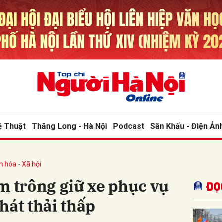
bình luận
ệ Thuật
Thăng Long - Hà Nội
Podcast
Sân Khấu - Điện Ản
n hóa - Xã hội
Hủy
G
m trông giữ xe phục vụ
Đọ
hát thải thấp