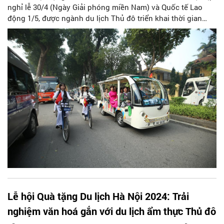
nghỉ lễ 30/4 (Ngày Giải phóng miền Nam) và Quốc tế Lao
động 1/5, được ngành du lịch Thủ đô triển khai thời gian
gần đây và đợt nghỉ lễ kéo dài 5 ngày (27/4 đến hết ngày
1/5).
Lễ hội Quà tặng Du lịch Hà Nội 2024: Trải
nghiệm văn hoá gắn với du lịch ẩm thực Thủ đô