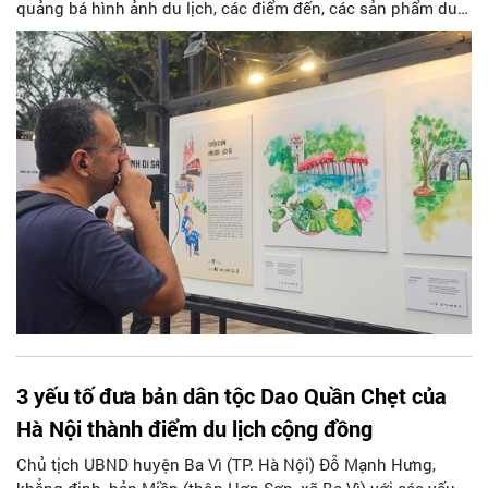
quảng bá hình ảnh du lịch, các điểm đến, các sản phẩm du
lịch mới của Thủ đô nhằm tạo sức lan tỏa lớn và thu hút
khách đến Hà Nội với thông điệp xuyên suốt “Hà Nội - Đến
để yêu” và “Hà Nội - Điểm đến du lịch an toàn, thân thiện,
chất lượng, hấp dẫn”.
3 yếu tố đưa bản dân tộc Dao Quần Chẹt của
Hà Nội thành điểm du lịch cộng đồng
Chủ tịch UBND huyện Ba Vì (TP. Hà Nội) Đỗ Mạnh Hưng,
khẳng định, bản Miền (thôn Hợp Sơn, xã Ba Vì) với các yếu