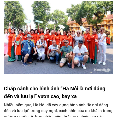
Đình) là hoạt động quan trọng của Thành phố, với rất nhiều
hoạt động đặc sắc tiếp tục khẳng định Hà Nội là điểm đến
“An toàn - Thân thiện - Chất lượng - Hấp dẫn”.
Chắp cánh cho hình ảnh “Hà Nội là nơi đáng
đến và lưu lại” vươn cao, bay xa
Nhiều năm qua, Hà Nội đã xây dựng hình ảnh “là nơi đáng
đến và lưu lại” trong suy nghĩ, cách nhìn của du khách trong
nước và quốc tế. Góp phần hiện thực hóa nhiệm vụ này,