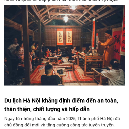
UBND Thành phố Hà Nội vừa xây dựng và đang lấy ý kiến
nhân dân về Dự thảo Nghị quyết khu phát triển thương mại
và văn hóa. Qua đây để Thủ đô bảo tồn các giá trị văn hóa,
mở ra những không gian mới cho phát triển văn hóa, du lịch
tiến tới kỷ nguyên vươn mình.
Du lịch Hà Nội khẳng định điểm đến an toàn,
thân thiện, chất lượng và hấp dẫn
Ngay từ những tháng đầu năm 2025, Thành phố Hà Nội đã
chủ động đổi mới và tăng cường công tác tuyên truyền,