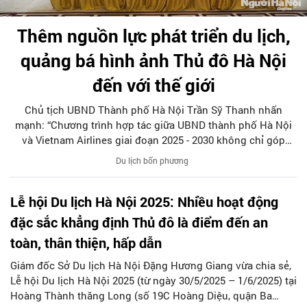
Thêm nguồn lực phát triển du lịch,
quảng bá hình ảnh Thủ đô Hà Nội
đến với thế giới
Chủ tịch UBND Thành phố Hà Nội Trần Sỹ Thanh nhấn
mạnh: “Chương trình hợp tác giữa UBND thành phố Hà Nội
và Vietnam Airlines giai đoạn 2025 - 2030 không chỉ góp
phần lan tỏa hình ảnh du lịch Thủ đô, mà còn khẳng định
Du lịch bốn phương
vai trò tiên phong của Vietnam Airlines trong công tác phối
hợp với thành phố Hà Nội trên hành trình hội nhập và phát
Lễ hội Du lịch Hà Nội 2025: Nhiều hoạt động
triển bền vững”.
đặc sắc khẳng định Thủ đô là điểm đến an
toàn, thân thiện, hấp dẫn
Giám đốc Sở Du lịch Hà Nội Đặng Hương Giang vừa chia sẻ,
Lễ hội Du lịch Hà Nội 2025 (từ ngày 30/5/2025 – 1/6/2025) tại
Hoàng Thành thăng Long (số 19C Hoàng Diệu, quận Ba