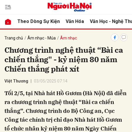
Theo Dòng Sự Kiện
Văn Hóa
Văn Học - Nghệ Th
bình luận
Trang chủ
Âm nhạc - Múa
Âm nhạc
Chương trình nghệ thuật “Bài ca
chiến thắng" - kỷ niệm 80 năm
Chiến thắng phát xít
Việt Thương
03/05/2025 07:14
Tối 2/5, tại Nhà hát Hồ Gươm (Hà Nội) đã diễn
Hủy
G
ra chương trình nghệ thuật “Bài ca chiến
thắng”. Chương trình do Bộ Công an, Cục
Công tác chính trị chỉ đạo Nhà hát Hồ Gươm
tổ chức nhân kỷ niệm 80 năm Ngày Chiến