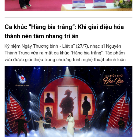
Ca khúc “Hàng bia trắng”: Khi giai điệu hóa
thành nén tâm nhang tri ân
Kỷ niệm Ngày Thương binh - Liệt sĩ (27/7), nhạc sĩ Nguyễn
Thành Trung vừa ra mắt ca khúc “Hàng bia trắng”. Tác phẩm
vừa được giới thiệu trong chương trình nghệ thuật chính luận
“Một thời hoa lửa” do Hội Nhà báo Việt Nam phối hợp với các
đơn vị tổ chức tại Hà Nội tối 22/7. Qua chất giọng giàu nội lực
và cảm xúc của Quán quân Sao Mai 2017 Thu Thủy cùng tiếng
cello của nghệ sĩ Thiên Nga, tiếng guitar của nghệ sĩ Thanh
Tùng, ca khúc đã góp phần lan tỏa thông điệp tri ân sâu sắc.