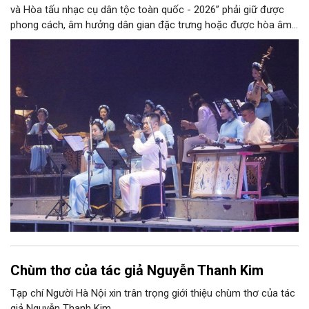
và Hòa tấu nhạc cụ dân tộc toàn quốc - 2026” phải giữ được
phong cách, âm hưởng dân gian đặc trưng hoặc được hòa âm,
phối khí mới trên nền tảng làn điệu âm nhạc truyền thống Việt
Nam, đồng thời phải được trình diễn trực tiếp bằng nhạc cụ dân
tộc.
Chùm thơ của tác giả Nguyễn Thanh Kim
Tạp chí Người Hà Nội xin trân trọng giới thiệu chùm thơ của tác
giả Nguyễn Thanh Kim.