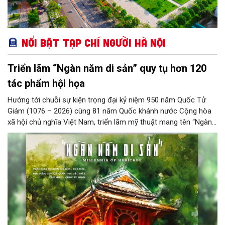
Nổi bật Tạp chí Người Hà Nội
Triển lãm “Ngàn năm di sản” quy tụ hơn 120
tác phẩm hội họa
Hướng tới chuỗi sự kiện trọng đại kỷ niệm 950 năm Quốc Tử
Giám (1076 – 2026) cùng 81 năm Quốc khánh nước Cộng hòa
xã hội chủ nghĩa Việt Nam, triển lãm mỹ thuật mang tên “Ngàn
năm di sản” sẽ chính thức khai mạc vào ngày 8/8 tại Nhà Thái
Học, Di tích Quốc gia đặc biệt Văn Miếu – Quốc Tử Giám. Sự
kiện kéo dài đến ngày 25/9/2026 hứa hẹn trở thành điểm đến
văn hóa đầy sức hút, góp phần làm phong phú đời sống nghệ
thuật của Thủ đô trong mùa thu này.