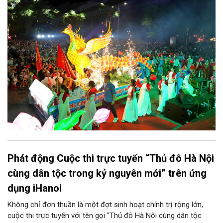
vị và 25 tổ dân phố khẩn trương triển khai, tạo khí thế sôi nổi,
sẵn sàng mang đến cho Nhân dân và du khách một mùa Trung
thu quy mô, đặc sắc và giàu bản sắc văn hóa xứ Đoài.
Phát động Cuộc thi trực tuyến “Thủ đô Hà Nội
cùng dân tộc trong kỷ nguyên mới” trên ứng
dụng iHanoi
Không chỉ đơn thuần là một đợt sinh hoạt chính trị rộng lớn,
cuộc thi trực tuyến với tên gọi "Thủ đô Hà Nội cùng dân tộc