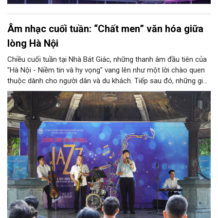
Âm nhạc cuối tuần: “Chất men” văn hóa giữa
lòng Hà Nội
Chiều cuối tuần tại Nhà Bát Giác, những thanh âm đầu tiên của
"Hà Nội - Niềm tin và hy vọng" vang lên như một lời chào quen
thuộc dành cho người dân và du khách. Tiếp sau đó, những giai
điệu jazz kinh điển của thế giới lần lượt cất lên qua phần biểu
diễn của NSƯT Quyền Văn Minh và các nghệ sĩ Bình Minh Jazz
Club, mở ra một không gian âm nhạc giàu cảm xúc ngay giữa
trung tâm Thủ đô.