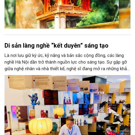
Di sản làng nghề “kết duyên” sáng tạo
Là nơi lưu giữ ký ức, kỹ năng và bản sắc cộng đồng, các làng
nghề Hà Nội dần trở thành nguồn lực cho sáng tạo. Sự gặp gỡ
giữa nghệ nhân và nhà thiết kế, nghệ sĩ đang mở ra những khả
năng phát triển mới cho thủ công đương đại trên nền tảng di
sản. Từ những cuộc “kết duyên” đầy cảm hứng ấy, Hà Nội đang
khơi thông mạch ngầm của hệ sinh thái thủ công, biến vốn cổ
thành động lực bền vững cho tương lai.