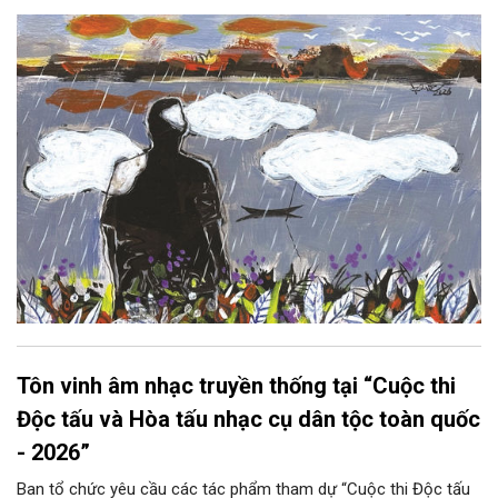
hoàng hôn, khi nắng đã dịu xuống phía cuối sông, đám hoa tím
lại thẫm màu như có ai vừa rắc lên một lớp khói.
Tôn vinh âm nhạc truyền thống tại “Cuộc thi
Độc tấu và Hòa tấu nhạc cụ dân tộc toàn quốc
- 2026”
Ban tổ chức yêu cầu các tác phẩm tham dự “Cuộc thi Độc tấu