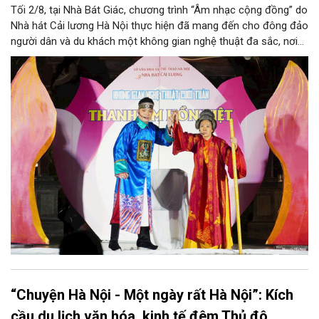
Tối 2/8, tại Nhà Bát Giác, chương trình “Âm nhạc cộng đồng” do
Nhà hát Cải lương Hà Nội thực hiện đã mang đến cho đông đảo
người dân và du khách một không gian nghệ thuật đa sắc, nơi
những làn điệu cải lương, ca cổ, tân cổ và các tiết mục múa
hòa quyện trong không gian của phố đi bộ hồ Hoàn Kiếm. Đặc
biệt, chương trình có sự giao lưu của các nghệ sĩ đến từ
phương Nam, góp phần tạo nên cuộc gặp gỡ nghệ thuật giàu
cảm xúc.
“Chuyện Hà Nội - Một ngày rất Hà Nội”: Kích
cầu du lịch văn hóa, kinh tế đêm Thủ đô