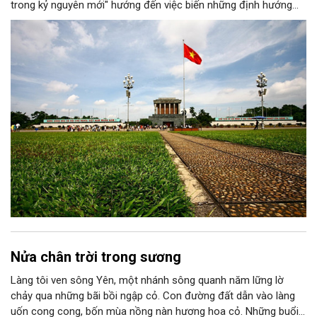
trong kỷ nguyên mới" hướng đến việc biến những định hướng
chiến lược trong Nghị quyết số 02-NQ/TW của Bộ Chính trị
thành niềm tin, thành nhận thức chung của mỗi người dân.
Nửa chân trời trong sương
Làng tôi ven sông Yên, một nhánh sông quanh năm lững lờ
chảy qua những bãi bồi ngập cỏ. Con đường đất dẫn vào làng
uốn cong cong, bốn mùa nồng nàn hương hoa cỏ. Những buổi