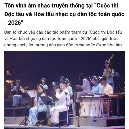
Tôn vinh âm nhạc truyền thống tại “Cuộc thi
Độc tấu và Hòa tấu nhạc cụ dân tộc toàn quốc
- 2026”
Ban tổ chức yêu cầu các tác phẩm tham dự “Cuộc thi Độc tấu
và Hòa tấu nhạc cụ dân tộc toàn quốc - 2026” phải giữ được
phong cách, âm hưởng dân gian đặc trưng hoặc được hòa âm,
phối khí mới trên nền tảng làn điệu âm nhạc truyền thống Việt
Nam, đồng thời phải được trình diễn trực tiếp bằng nhạc cụ dân
tộc.