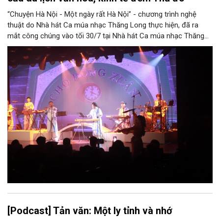
“Chuyện Hà Nội - Một ngày rất Hà Nội” - chương trình nghệ
thuật do Nhà hát Ca múa nhạc Thăng Long thực hiện, đã ra
mắt công chúng vào tối 30/7 tại Nhà hát Ca múa nhạc Thăng
Long (số 31 - 33 phố Lương Văn Can, phường Hoàn Kiếm).
[Podcast] Tản văn: Một ly tỉnh và nhớ