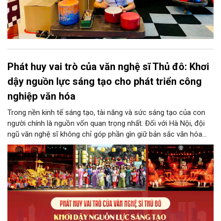
Phát huy vai trò của văn nghệ sĩ Thủ đô: Khơi
dậy nguồn lực sáng tạo cho phát triển công
nghiệp văn hóa
Trong nền kinh tế sáng tạo, tài năng và sức sáng tạo của con
người chính là nguồn vốn quan trọng nhất. Đối với Hà Nội, đội
ngũ văn nghệ sĩ không chỉ góp phần gìn giữ bản sắc văn hóa
mà còn giữ vai trò trung tâm trong quá trình hình thành các sản
phẩm công nghiệp văn hóa có giá trị. Khơi dậy, phát huy và tạo
điều kiện để nguồn lực sáng tạo ấy phát triển sẽ là “chìa khóa”
để Hà Nội khai thác hiệu quả tiềm năng văn hóa, nâng cao năng
lực cạnh tranh và khẳng định vị thế của một trung tâm sáng tạo
trong kỷ nguyên mới.