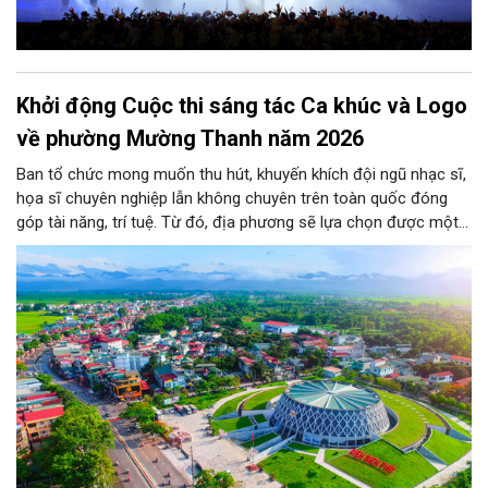
Khởi động Cuộc thi sáng tác Ca khúc và Logo
về phường Mường Thanh năm 2026
Ban tổ chức mong muốn thu hút, khuyến khích đội ngũ nhạc sĩ,
họa sĩ chuyên nghiệp lẫn không chuyên trên toàn quốc đóng
góp tài năng, trí tuệ. Từ đó, địa phương sẽ lựa chọn được một
biểu trưng chính thức cùng những ca khúc tiêu biểu mang tính
khái quát cao, phản ánh chân thực bản sắc độc đáo và dòng
chảy phát triển của phường.