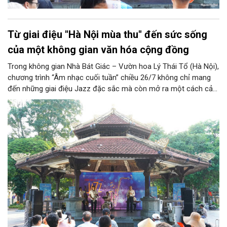
Từ giai điệu "Hà Nội mùa thu" đến sức sống
của một không gian văn hóa cộng đồng
Trong không gian Nhà Bát Giác – Vườn hoa Lý Thái Tổ (Hà Nội),
chương trình “Âm nhạc cuối tuần” chiều 26/7 không chỉ mang
đến những giai điệu Jazz đặc sắc mà còn mở ra một cách cảm
nhận mới về Hà Nội. Điểm nhấn của chương trình là ca khúc “Hà
Nội mùa thu” của nhạc sĩ Vũ Thanh đã đưa hình ảnh Thủ đô
hiện lên bằng vẻ đẹp tinh tế, giàu chiều sâu văn hóa, qua đó
khẳng định vai trò của nghệ thuật trong việc kiến tạo không
gian văn hóa cộng đồng và lan tỏa những giá trị bền vững của
thành phố.