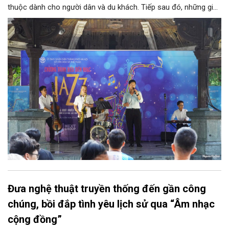
thuộc dành cho người dân và du khách. Tiếp sau đó, những giai
điệu jazz kinh điển của thế giới lần lượt cất lên qua phần biểu
diễn của NSƯT Quyền Văn Minh và các nghệ sĩ Bình Minh Jazz
Club, mở ra một không gian âm nhạc giàu cảm xúc ngay giữa
trung tâm Thủ đô.
Đưa nghệ thuật truyền thống đến gần công
chúng, bồi đắp tình yêu lịch sử qua “Âm nhạc
cộng đồng”