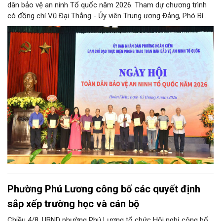
dân bảo vệ an ninh Tổ quốc năm 2026. Tham dự chương trình
có đồng chí Vũ Đại Thắng - Ủy viên Trung ương Đảng, Phó Bí
thư Thành ủy, Chủ tịch UBND thành phố; Đại tá Nguyễn Tiến Đạt,
Ủy viên Ban Thường vụ Đảng ủy, Phó Giám đốc Công an thành
phố Hà Nội, cùng dự có các đồng chí đại diện lãnh đạo các Sở,
ban, ngành thuộc Thành phố Hà Nội, các phòng nghiệp vụ Công
an Thành phố Hà Nội.
Phường Phú Lương công bố các quyết định
sắp xếp trường học và cán bộ
Chiều 4/8, UBND phường Phú Lương tổ chức Hội nghị công bố