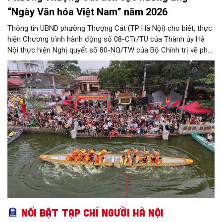
“Ngày Văn hóa Việt Nam” năm 2026
Thông tin UBND phường Thượng Cát (TP Hà Nội) cho biết, thực
hiện Chương trình hành động số 08-CTr/TU của Thành ủy Hà
Nội thực hiện Nghị quyết số 80-NQ/TW của Bộ Chính trị về phát
triển Văn hóa Việt Nam; Kế hoạch của UBND Thành phố Hà Nội,
phường Thượng Cát tổ chức nhiều hoạt động trong tháng
11/2026 hưởng ứng “Ngày Văn hóa Việt Nam” năm 2026 trên
địa bàn.
Nổi bật Tạp chí Người Hà Nội