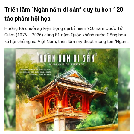
Triển lãm “Ngàn năm di sản” quy tụ hơn 120
tác phẩm hội họa
Hướng tới chuỗi sự kiện trọng đại kỷ niệm 950 năm Quốc Tử
Giám (1076 – 2026) cùng 81 năm Quốc khánh nước Cộng hòa
xã hội chủ nghĩa Việt Nam, triển lãm mỹ thuật mang tên “Ngàn
năm di sản” sẽ chính thức khai mạc vào ngày 8/8 tại Nhà Thái
Học, Di tích Quốc gia đặc biệt Văn Miếu – Quốc Tử Giám. Sự
kiện kéo dài đến ngày 25/9/2026 hứa hẹn trở thành điểm đến
văn hóa đầy sức hút, góp phần làm phong phú đời sống nghệ
thuật của Thủ đô trong mùa thu này.