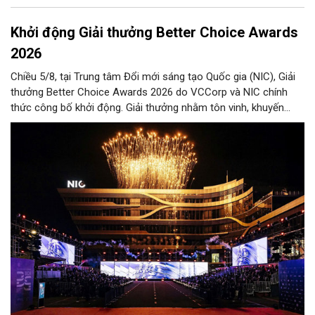
Khởi động Giải thưởng Better Choice Awards
2026
Chiều 5/8, tại Trung tâm Đổi mới sáng tạo Quốc gia (NIC), Giải
thưởng Better Choice Awards 2026 do VCCorp và NIC chính
thức công bố khởi động. Giải thưởng nhằm tôn vinh, khuyến
khích, cổ vũ những giá trị đổi mới, sáng tạo, áp dụng trong đời
sống thực, phục vụ người tiêu dùng.