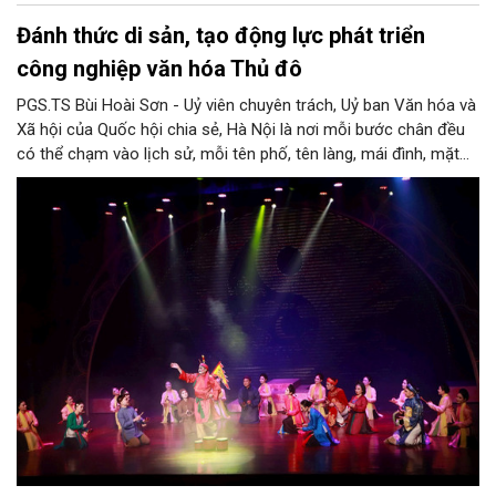
Đánh thức di sản, tạo động lực phát triển
công nghiệp văn hóa Thủ đô
PGS.TS Bùi Hoài Sơn - Uỷ viên chuyên trách, Uỷ ban Văn hóa và
Xã hội của Quốc hội chia sẻ, Hà Nội là nơi mỗi bước chân đều
có thể chạm vào lịch sử, mỗi tên phố, tên làng, mái đình, mặt
hồ, nếp nhà, câu hát, món ăn, làn điệu, nghề thủ công đều có
thể kể một câu chuyện về chiều sâu văn hiến của dân tộc.
Nhưng trong kỷ nguyên mới, câu hỏi đặt ra không chỉ Hà Nội có
bao nhiêu di sản, bao nhiêu văn nghệ sĩ, trí thức, không gian ký
ức, mà là làm thế nào để những giá trị ấy trở thành nguồn lực
phát triển, thành sức mạnh mềm, thành động lực sáng tạo,
thành năng lực cạnh tranh của Thủ đô.