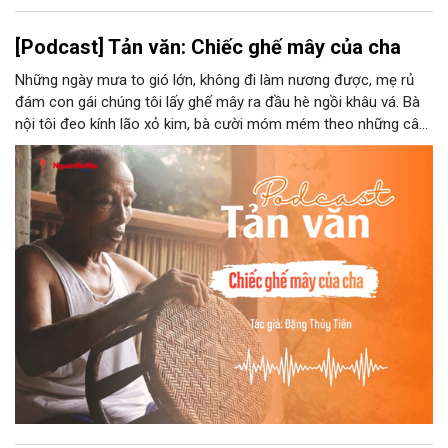
[Podcast] Tản văn: Chiếc ghế mây của cha
Những ngày mưa to gió lớn, không đi làm nương được, mẹ rủ
đám con gái chúng tôi lấy ghế mây ra đầu hè ngồi khâu vá. Bà
nội tôi đeo kính lão xỏ kim, bà cười móm mém theo những câu
chuyện kể tếu táo của đám trẻ chúng tôi. Chiếc ghế mây phát
ra âm thanh kin kít chịu đựng sức nặng cơ thể con người theo
những điệu cười khúc khích.