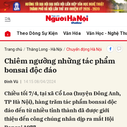
bình luận
Theo Dòng Sự Kiện
Văn Hóa
Văn Học - Nghệ Th
Trang chủ
Thăng Long - Hà Nội
Chuyển động Hà Nội
Chiêm ngưỡng những tác phẩm
bonsai độc đáo
Đình Vũ
14:15 08/04/2024
Chiều tối 7/4, tại xã Cổ Loa (huyện Đông Anh,
Hủy
G
TP Hà Nội), hàng trăm tác phẩm bonsai độc
đáo đến từ nhiều tỉnh thành đã được giới
thiệu đến công chúng nhân dịp ra mắt Hội