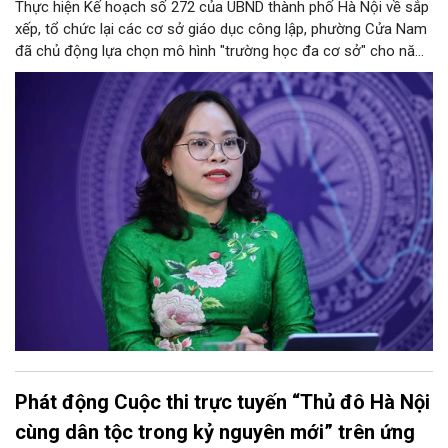
Thực hiện Kế hoạch số 272 của UBND thành phố Hà Nội về sắp
xếp, tổ chức lại các cơ sở giáo dục công lập, phường Cửa Nam
đã chủ động lựa chọn mô hình "trường học đa cơ sở" cho năm
học 2026 - 2027. Phương án này vừa giúp tinh gọn đầu mối
quản lý, nâng cao hiệu quả khai thác cơ sở vật chất, vừa bảo
đảm nguyên tắc "không làm xáo trộn điểm học", giữ vững tâm
lý cho học sinh và phụ huynh. Trao đổi với Phóng viên Tạp chí
Người Hà Nội, đồng chí Trịnh Ngọc Trâm - UVBTV, Phó Chủ tịch
UBND phường Cửa Nam đã làm rõ nh
Phát động Cuộc thi trực tuyến “Thủ đô Hà Nội
cùng dân tộc trong kỷ nguyên mới” trên ứng