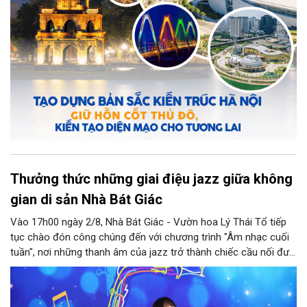
trong thời kỳ mới.
Thưởng thức những giai điệu jazz giữa không
gian di sản Nhà Bát Giác
Vào 17h00 ngày 2/8, Nhà Bát Giác - Vườn hoa Lý Thái Tổ tiếp
tục chào đón công chúng đến với chương trình "Âm nhạc cuối
tuần", nơi những thanh âm của jazz trở thành chiếc cầu nối đưa
nhiều nền văn hóa gặp gỡ trong không gian di sản giữa lòng Thủ
đô. Từ những tác phẩm kinh điển của thế giới đến những giai
điệu Việt Nam đậm chất tự sự, chương trình mở ra một hành