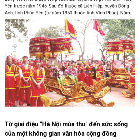
Yên trước năm 1945. Sau đó thuộc xã Liên Hiệp, huyện Đông
Anh, tỉnh Phúc Yên (từ năm 1950 thuộc tỉnh Vĩnh Phúc). Năm
1961, làng được sáp nhập vào Hà Nội. Năm 1965, Viên Nội
thuộc xã Vân Nội; từ ngày 1/7/2025 thuộc xã Phúc Thịnh, Hà
Nội. Viên Nội thờ hai vị thần là Đống Băng và Uông Tá (thời
Hùng Vương thứ 18) cùng Diệu La công chúa, nữ tướng thời Hai
Bà Trưng.
Từ giai điệu "Hà Nội mùa thu" đến sức sống
của một không gian văn hóa cộng đồng