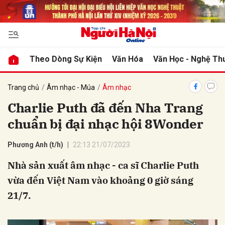
bình luận
Theo Dòng Sự Kiện
Văn Hóa
Văn Học - Nghệ Th
Trang chủ
Âm nhạc - Múa
Âm nhạc
Charlie Puth đã đến Nha Trang
chuẩn bị đại nhạc hội 8Wonder
Phương Anh (t/h)
22:13 21/07/2023
Nhà sản xuất âm nhạc - ca sĩ Charlie Puth
Hủy
G
vừa đến Việt Nam vào khoảng 0 giờ sáng
21/7.