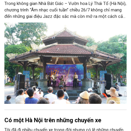
Trong không gian Nhà Bát Giác – Vườn hoa Lý Thái Tổ (Hà Nội),
chương trình “Âm nhạc cuối tuần” chiều 26/7 không chỉ mang
đến những giai điệu Jazz đặc sắc mà còn mở ra một cách cảm
nhận mới về Hà Nội. Điểm nhấn của chương trình là ca khúc “Hà
Nội mùa thu” của nhạc sĩ Vũ Thanh đã đưa hình ảnh Thủ đô
hiện lên bằng vẻ đẹp tinh tế, giàu chiều sâu văn hóa, qua đó
khẳng định vai trò của nghệ thuật trong việc kiến tạo không
gian văn hóa cộng đồng và lan tỏa những giá trị bền vững của
thành phố.
Có một Hà Nội trên những chuyến xe
Tôi đã đi nhiều chuyến xe trong đời nhưng có lẽ những chuyến