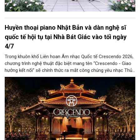
Huyền thoại piano Nhật Bản và dàn nghệ sĩ
quốc tế hội tụ tại Nhà Bát Giác vào tối ngày
4/7
Trong khuôn khổ Liên hoan Âm nhạc Quốc tế Crescendo 2026,
chương trình nghệ thuật đặc biệt mang tên “Crescendo - Giao
hưởng kết nối” sẽ chính thức ra mắt công chúng yêu nhạc Thủ
đô vào tối ngày 4/7. Sự kiện diễn ra tại Nhà Bát Giác – một
không gian đậm màu sắc văn hóa nằm bên vườn hoa Tượng
đài Vua Lý Thái Tổ, ngay cạnh hồ Hoàn Kiếm thơ mộng.