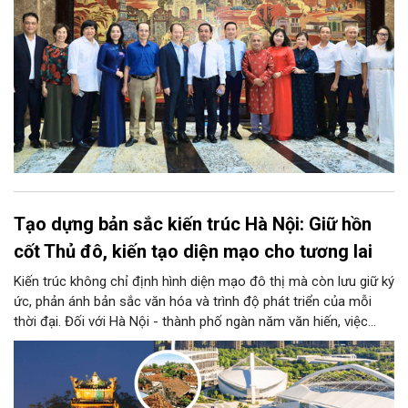
Tạo dựng bản sắc kiến trúc Hà Nội: Giữ hồn
cốt Thủ đô, kiến tạo diện mạo cho tương lai
Kiến trúc không chỉ định hình diện mạo đô thị mà còn lưu giữ ký
ức, phản ánh bản sắc văn hóa và trình độ phát triển của mỗi
thời đại. Đối với Hà Nội - thành phố ngàn năm văn hiến, việc
kiến tạo những công trình mới hài hòa với không gian lịch sử,
đồng thời phát huy vai trò của đội ngũ kiến trúc sư trong bảo
tồn và sáng tạo, là yêu cầu quan trọng để xây dựng Thủ đô
"Văn hiến - Văn minh - Hiện đại", đáp ứng yêu cầu phát triển