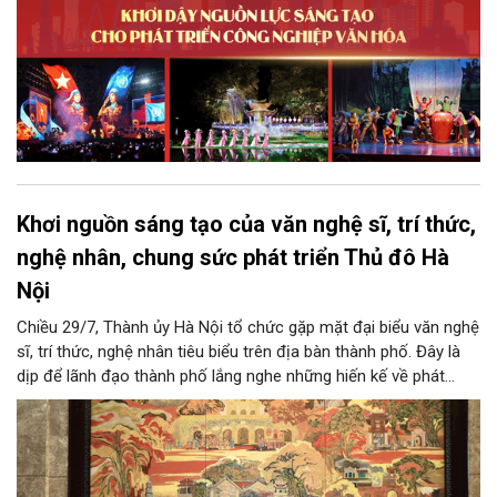
Khơi nguồn sáng tạo của văn nghệ sĩ, trí thức,
nghệ nhân, chung sức phát triển Thủ đô Hà
Nội
Chiều 29/7, Thành ủy Hà Nội tổ chức gặp mặt đại biểu văn nghệ
sĩ, trí thức, nghệ nhân tiêu biểu trên địa bàn thành phố. Đây là
dịp để lãnh đạo thành phố lắng nghe những hiến kế về phát
triển khoa học công nghệ, đổi mới sáng tạo, công nghiệp văn
hóa và phát huy nguồn lực con người, góp phần tạo động lực
mới cho sự phát triển nhanh, bền vững của Thủ đô.