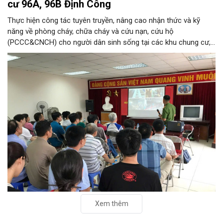
cư 96A, 96B Định Công
Thực hiện công tác tuyên truyền, nâng cao nhận thức và kỹ
năng về phòng cháy, chữa cháy và cứu nạn, cứu hộ
(PCCC&CNCH) cho người dân sinh sống tại các khu chung cư,
ngày 31/7/2026, Đội Cảnh sát chữa cháy và cứu nạn, cứu hộ
khu vực số 13 - Phòng Cảnh sát PCCC&CNCH, Công an thành
phố Hà Nội đã phối hợp với Ban quản lý hai tòa nhà chung cư
96A và 96B Định Công (phường Phương Liệt, thành phố Hà Nội)
tổ chức buổi tuyên truyền, phổ biến kiến thức và kỹ năng về
PCCC&CNCH.
Xem thêm