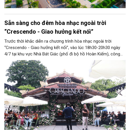
Sẵn sàng cho đêm hòa nhạc ngoài trời
“Crescendo - Giao hưởng kết nối”
Trước thời khắc diễn ra chương trình hòa nhạc ngoài trời
“Crescendo - Giao hưởng kết nối”, vào lúc 18h30-20h30 ngày
4/7 tại khu vực Nhà Bát Giác (phố đi bộ hồ Hoàn Kiếm), công
tác chuẩn bị đang được khẩn trương hoàn thiện. Ngay trong
buổi sáng cùng ngày, BTC cùng các nghệ sĩ tham gia biểu diễn
đã có buổi tổng duyệt cho chương trình nghệ thuật đặc biệt
này.