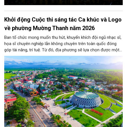
Khởi động Cuộc thi sáng tác Ca khúc và Logo
về phường Mường Thanh năm 2026
Ban tổ chức mong muốn thu hút, khuyến khích đội ngũ nhạc sĩ,
họa sĩ chuyên nghiệp lẫn không chuyên trên toàn quốc đóng
góp tài năng, trí tuệ. Từ đó, địa phương sẽ lựa chọn được một
biểu trưng chính thức cùng những ca khúc tiêu biểu mang tính
khái quát cao, phản ánh chân thực bản sắc độc đáo và dòng
chảy phát triển của phường.