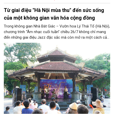
Từ giai điệu "Hà Nội mùa thu" đến sức sống
của một không gian văn hóa cộng đồng
Trong không gian Nhà Bát Giác – Vườn hoa Lý Thái Tổ (Hà Nội),
chương trình “Âm nhạc cuối tuần” chiều 26/7 không chỉ mang
đến những giai điệu Jazz đặc sắc mà còn mở ra một cách cảm
nhận mới về Hà Nội. Điểm nhấn của chương trình là ca khúc “Hà
Nội mùa thu” của nhạc sĩ Vũ Thanh đã đưa hình ảnh Thủ đô
hiện lên bằng vẻ đẹp tinh tế, giàu chiều sâu văn hóa, qua đó
khẳng định vai trò của nghệ thuật trong việc kiến tạo không
gian văn hóa cộng đồng và lan tỏa những giá trị bền vững của
thành phố.