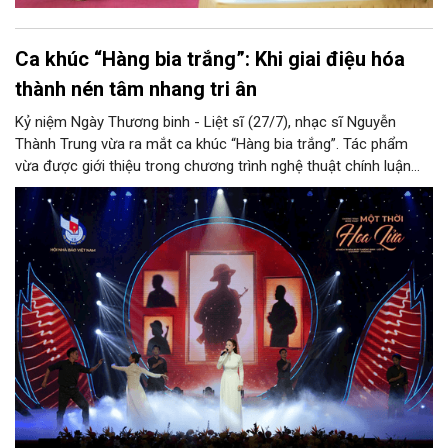
Ca khúc “Hàng bia trắng”: Khi giai điệu hóa
thành nén tâm nhang tri ân
Kỷ niệm Ngày Thương binh - Liệt sĩ (27/7), nhạc sĩ Nguyễn
Thành Trung vừa ra mắt ca khúc “Hàng bia trắng”. Tác phẩm
vừa được giới thiệu trong chương trình nghệ thuật chính luận
“Một thời hoa lửa” do Hội Nhà báo Việt Nam phối hợp với các
đơn vị tổ chức tại Hà Nội tối 22/7. Qua chất giọng giàu nội lực
và cảm xúc của Quán quân Sao Mai 2017 Thu Thủy cùng tiếng
cello của nghệ sĩ Thiên Nga, tiếng guitar của nghệ sĩ Thanh
Tùng, ca khúc đã góp phần lan tỏa thông điệp tri ân sâu sắc.