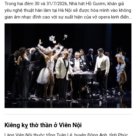
Trong hai đêm 30 và 31/7/2026, Nhà hát Hồ Gươm, khán giả
yêu nghệ thuật hàn lâm tại Hà Nội sẽ được hòa mình vào không
gian âm nhạc đỉnh cao với sự xuất hiện của vở opera kinh điển
“La Traviata”.
Kiêng kỵ thờ thần ở Viên Nội
Làng Viên Nội thuộc tổng Tuân Lệ, huyện Đông Anh, tỉnh Phúc