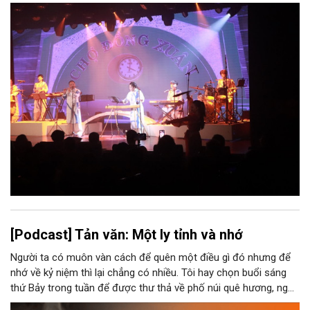
Long (số 31 - 33 phố Lương Văn Can, phường Hoàn Kiếm).
[Podcast] Tản văn: Một ly tỉnh và nhớ
Người ta có muôn vàn cách để quên một điều gì đó nhưng để
nhớ về kỷ niệm thì lại chẳng có nhiều. Tôi hay chọn buổi sáng
thứ Bảy trong tuần để được thư thả về phố núi quê hương, ngồi
đợi giọt đắng của đất đai, mưa nắng điểm từng nhịp xuống