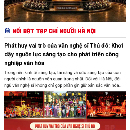
Nổi bật Tạp chí Người Hà Nội
Phát huy vai trò của văn nghệ sĩ Thủ đô: Khơi
dậy nguồn lực sáng tạo cho phát triển công
nghiệp văn hóa
Trong nền kinh tế sáng tạo, tài năng và sức sáng tạo của con
người chính là nguồn vốn quan trọng nhất. Đối với Hà Nội, đội
ngũ văn nghệ sĩ không chỉ góp phần gìn giữ bản sắc văn hóa
mà còn giữ vai trò trung tâm trong quá trình hình thành các sản
phẩm công nghiệp văn hóa có giá trị. Khơi dậy, phát huy và tạo
điều kiện để nguồn lực sáng tạo ấy phát triển sẽ là “chìa khóa”
để Hà Nội khai thác hiệu quả tiềm năng văn hóa, nâng cao năng
lực cạnh tranh và khẳng định vị thế của một trung tâm sáng tạo
trong kỷ nguyên mới.