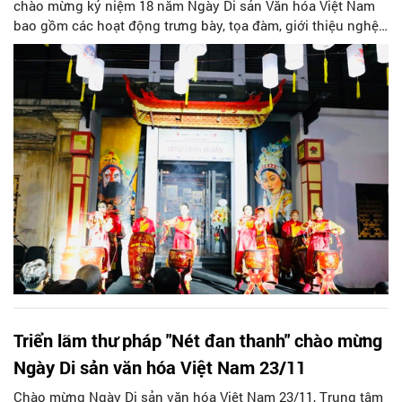
chào mừng kỷ niệm 18 năm Ngày Di sản Văn hóa Việt Nam
bao gồm các hoạt động trưng bày, tọa đàm, giới thiệu nghệ
thuật Tuồng truyền thống; tôn vinh tranh dân gian Hàng
Trống, Kim Hoàng; giới thiệu sản phẩm thủ công; giao lưu
âm nhạc truyền thống và đương đại; biểu diễn thư pháp và
giao lưu trà Việt…
Triển lãm thư pháp "Nét đan thanh" chào mừng
Ngày Di sản văn hóa Việt Nam 23/11
Chào mừng Ngày Di sản văn hóa Việt Nam 23/11, Trung tâm