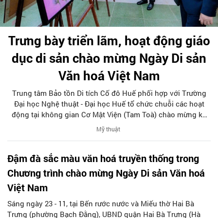
Trưng bày triển lãm, hoạt động giáo
dục di sản chào mừng Ngày Di sản
Văn hoá Việt Nam
Trung tâm Bảo tồn Di tích Cố đô Huế phối hợp với Trường
Đại học Nghệ thuật - Đại học Huế tổ chức chuỗi các hoạt
động tại không gian Cơ Mật Viện (Tam Toà) chào mừng kỷ
niệm 20 năm Ngày Di sản Văn hoá Việt Nam 23/11.
Mỹ thuật
Đậm đà sắc màu văn hoá truyền thống trong
Chương trình chào mừng Ngày Di sản Văn hoá
Việt Nam
Sáng ngày 23 - 11, tại Bến rước nước và Miếu thờ Hai Bà
Trưng (phường Bạch Đằng), UBND quận Hai Bà Trưng (Hà