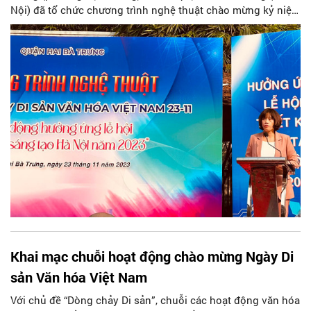
Nội) đã tổ chức chương trình nghệ thuật chào mừng kỷ niệm
18 năm Ngày Di sản Văn hoá Việt Nam 23 - 1. Đây cũng là
chương trình hưởng ứng Lễ hội thiết kế sáng tạo Hà Nội
2023. Tham dự chương trình có các đồng chí: Vũ Văn Hoạt,
Trưởng ban Dân vận Quận uỷ, Nguyễn Thị Thu Hiền, Phó
Chủ tịch UBND Quận.
Khai mạc chuỗi hoạt động chào mừng Ngày Di
sản Văn hóa Việt Nam
Với chủ đề “Dòng chảy Di sản”, chuỗi các hoạt động văn hóa