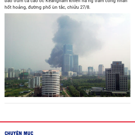
bao trùm cả cao ốc Keangnam khiến hà ng trăm công nhân
hốt hoảng, đường phố ùn tắc, chiửu 27/8.
CHUYÊN MỤC