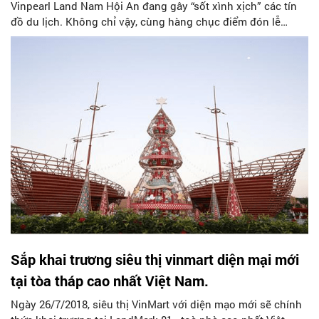
Vinpearl Land Nam Hội An đang gây “sốt xình xịch” các tín
đồ du lịch. Không chỉ vậy, cùng hàng chục điểm đón lễ
hoành tráng, nơi đây trở thành địa điểm được săn đón
“check in” không thể tuyệt vời hơn trong mùa lễ hội, góp
phần mang đến những khoảnh khắc thiêng liêng, đặc biệt
ấn tượng cho du khách đón chào năm mới.
Sắp khai trương siêu thị vinmart diện mại mới
tại tòa tháp cao nhất Việt Nam.
Ngày 26/7/2018, siêu thị VinMart với diện mạo mới sẽ chính