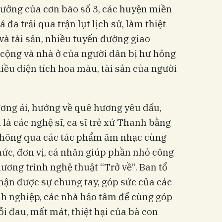
hưởng của cơn bão số 3, các huyện miền
đã trải qua trận lụt lịch sử, làm thiệt
và tài sản, nhiều tuyến đường giao
 cộng và nhà ở của người dân bị hư hỏng
hiều diện tích hoa màu, tài sản của người
ương ái, hướng về quê hương yêu dấu,
à các nghệ sĩ, ca sĩ trẻ xứ Thanh bằng
n thông qua các tác phẩm âm nhạc cùng
chức, đơn vị, cá nhân giúp phần nhỏ công
ơng trình nghệ thuật “Trở về”. Ban tổ
ận được sự chung tay, góp sức của các
h nghiệp, các nhà hảo tâm để cùng góp
ỗi đau, mất mát, thiệt hại của bà con