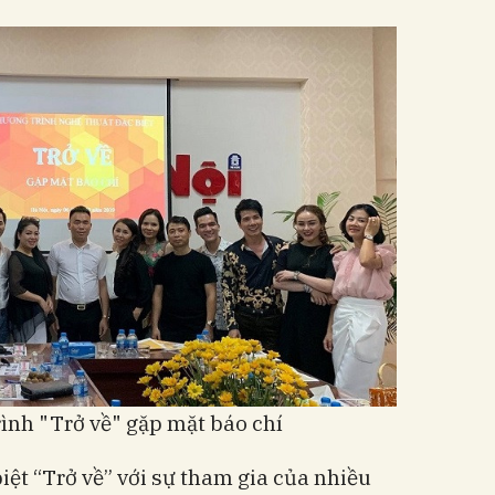
rình "Trở về" gặp mặt báo chí
iệt “Trở về” với sự tham gia của nhiều