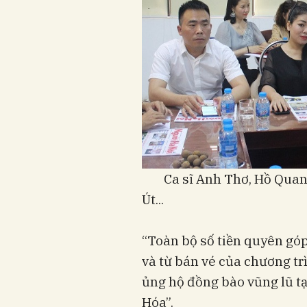
Ca sĩ Anh Thơ, Hồ Quang
Út...
“Toàn bộ số tiền quyên góp
và từ bán vé của chương tr
ủng hộ đồng bào vũng lũ t
Hóa”.