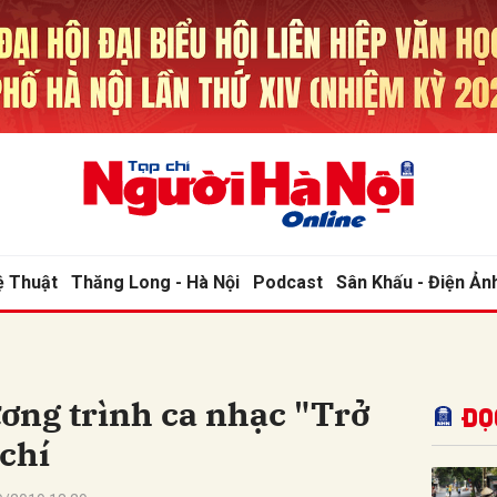
bình luận
ệ Thuật
Thăng Long - Hà Nội
Podcast
Sân Khấu - Điện Ản
Hủy
G
ơng trình ca nhạc "Trở
Đọ
chí