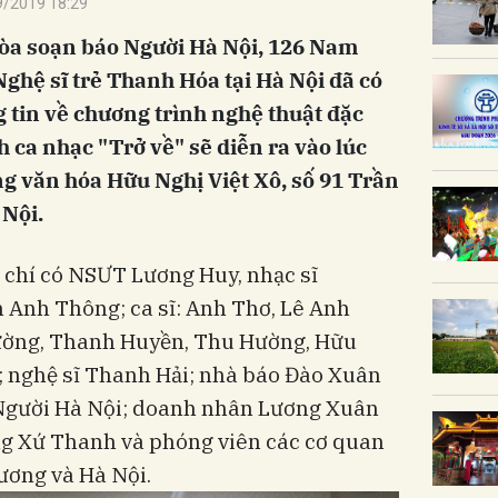
9/2019 18:29
Tòa soạn báo Người Hà Nội, 126 Nam
Nghệ sĩ trẻ Thanh Hóa tại Hà Nội đã có
g tin về chương trình nghệ thuật đặc
h ca nhạc "Trở về" sẽ diễn ra vào lúc
ng văn hóa Hữu Nghị Việt Xô, số 91 Trần
Nội.
chí có NSƯT Lương Huy, nhạc sĩ
Anh Thông; ca sĩ: Anh Thơ, Lê Anh
ường, Thanh Huyền, Thu Hường, Hữu
; nghệ sĩ Thanh Hải; nhà báo Đào Xuân
 Người Hà Nội; doanh nhân Lương Xuân
g Xứ Thanh và phóng viên các cơ quan
 ương và Hà Nội.