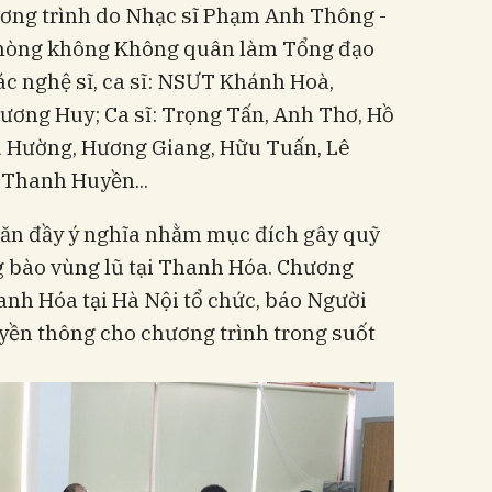
Chương trình do Nhạc sĩ Phạm Anh Thông -
hòng không Không quân làm Tổng đạo
các nghệ sĩ, ca sĩ: NSƯT Khánh Hoà,
ơng Huy; Ca sĩ: Trọng Tấn, Anh Thơ, Hồ
u Hường, Hương Giang, Hữu Tuấn, Lê
 Thanh Huyền...
văn đầy ý nghĩa nhằm mục đích gây quỹ
ng bào vùng lũ tại Thanh Hóa. Chương
hanh Hóa tại Hà Nội tổ chức, báo Người
ruyền thông cho chương trình trong suốt