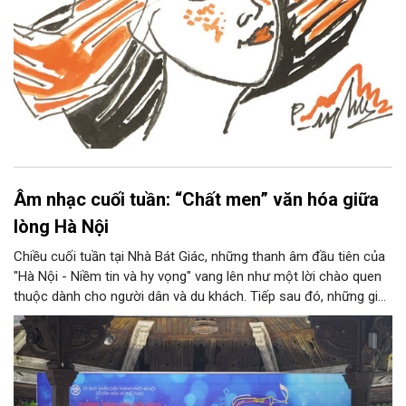
Âm nhạc cuối tuần: “Chất men” văn hóa giữa
lòng Hà Nội
Chiều cuối tuần tại Nhà Bát Giác, những thanh âm đầu tiên của
"Hà Nội - Niềm tin và hy vọng" vang lên như một lời chào quen
thuộc dành cho người dân và du khách. Tiếp sau đó, những giai
điệu jazz kinh điển của thế giới lần lượt cất lên qua phần biểu
diễn của NSƯT Quyền Văn Minh và các nghệ sĩ Bình Minh Jazz
Club, mở ra một không gian âm nhạc giàu cảm xúc ngay giữa
trung tâm Thủ đô.