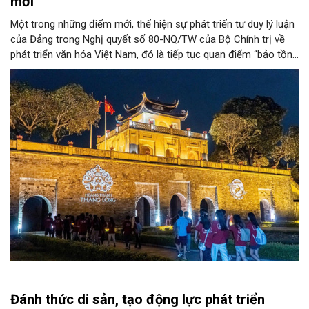
mới
Một trong những điểm mới, thể hiện sự phát triển tư duy lý luận
của Đảng trong Nghị quyết số 80-NQ/TW của Bộ Chính trị về
phát triển văn hóa Việt Nam, đó là tiếp tục quan điểm “bảo tồn
và phát huy giá trị di sản văn hóa gắn kết với phát triển kinh tế -
xã hội và du lịch”; đồng thời, nâng lên một tầm cao mới: “phát
triển kinh tế di sản”.
Đánh thức di sản, tạo động lực phát triển