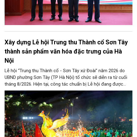
Xây dựng Lễ hội Trung thu Thành cổ Sơn Tây
thành sản phẩm văn hóa đặc trưng của Hà
Nội
Lễ hội “Trung thu Thành cổ - Sơn Tây xứ Đoài” năm 2026 do
UBND phường Sơn Tây (TP Hà Nội) tổ chức sẽ diễn ra từ cuối
tháng 8/2026. Hiện tại, công tác chuẩn bị Lễ hội đang được
chính quyền phường Sơn Tây cùng các phòng, ban, ngành, đơn
vị và 25 tổ dân phố khẩn trương triển khai, tạo khí thế sôi nổi,
sẵn sàng mang đến cho Nhân dân và du khách một mùa Trung
thu quy mô, đặc sắc và giàu bản sắc văn hóa xứ Đoài.