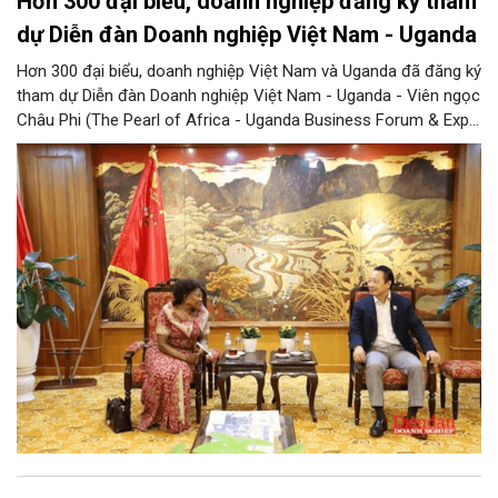
Hơn 300 đại biểu, doanh nghiệp đăng ký tham
dự Diễn đàn Doanh nghiệp Việt Nam - Uganda
Hơn 300 đại biểu, doanh nghiệp Việt Nam và Uganda đã đăng ký
tham dự Diễn đàn Doanh nghiệp Việt Nam - Uganda - Viên ngọc
Châu Phi (The Pearl of Africa - Uganda Business Forum & Expo
Vietnam Chapter), cho thấy sức hút ngày càng lớn của sự kiện
đối với cộng đồng doanh nghiệp hai nước, đồng thời mở ra kỳ
vọng về những kết nối đầu tư và thương mại thực chất giữa Việt
Nam và Uganda.