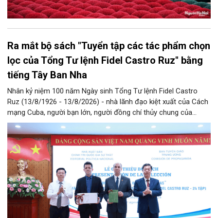
Ra mắt bộ sách "Tuyển tập các tác phẩm chọn
lọc của Tổng Tư lệnh Fidel Castro Ruz" bằng
tiếng Tây Ban Nha
Nhân kỷ niệm 100 năm Ngày sinh Tổng Tư lệnh Fidel Castro
Ruz (13/8/1926 - 13/8/2026) - nhà lãnh đạo kiệt xuất của Cách
mạng Cuba, người bạn lớn, người đồng chí thủy chung của
Đảng, Nhà nước và nhân dân Việt Nam, chiều 5/8, tại Hà Nội,
Nhà xuất bản Chính trị quốc gia Sự thật phối hợp với Ban Tuyên
giáo Trung ương tổ chức Lễ giới thiệu bộ sách “Tuyển tập các
tác phẩm chọn lọc của Tổng Tư lệnh Fidel Castro Ruz” gồm 24
tập bằng tiếng Tây Ban Nha.