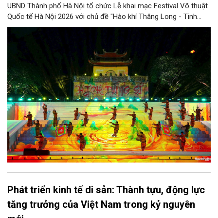
UBND Thành phố Hà Nội tổ chức Lễ khai mạc Festival Võ thuật
Quốc tế Hà Nội 2026 với chủ đề "Hào khí Thăng Long - Tinh
hoa võ Việt". Lần đầu tiên được tổ chức, Festival đánh dấu
bước đi mới của Thủ đô trong việc xây dựng một sự kiện văn
hóa - thể thao mang tầm quốc tế, góp phần tôn vinh truyền
thống thượng võ dân tộc, quảng bá hình ảnh Hà Nội và thúc đẩy
giao lưu văn hóa, thể thao với bạn bè thế giới.
Phát triển kinh tế di sản: Thành tựu, động lực
tăng trưởng của Việt Nam trong kỷ nguyên