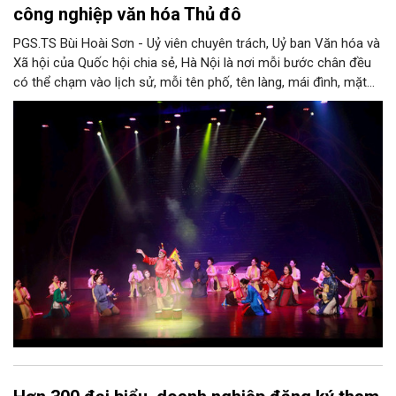
công nghiệp văn hóa Thủ đô
PGS.TS Bùi Hoài Sơn - Uỷ viên chuyên trách, Uỷ ban Văn hóa và
Xã hội của Quốc hội chia sẻ, Hà Nội là nơi mỗi bước chân đều
có thể chạm vào lịch sử, mỗi tên phố, tên làng, mái đình, mặt
hồ, nếp nhà, câu hát, món ăn, làn điệu, nghề thủ công đều có
thể kể một câu chuyện về chiều sâu văn hiến của dân tộc.
Nhưng trong kỷ nguyên mới, câu hỏi đặt ra không chỉ Hà Nội có
bao nhiêu di sản, bao nhiêu văn nghệ sĩ, trí thức, không gian ký
ức, mà là làm thế nào để những giá trị ấy trở thành nguồn lực
phát triển, thành sức mạnh mềm, thành động lực sáng tạo,
thành năng lực cạnh tranh của Thủ đô.