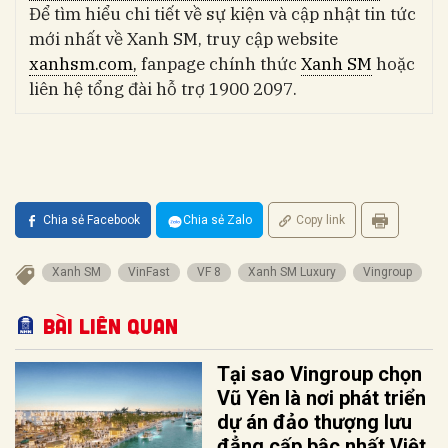
Để tìm hiểu chi tiết về sự kiện và cập nhật tin tức
mới nhất về Xanh SM, truy cập website
xanhsm.com,
fanpage chính thức
Xanh SM
hoặc
liên hệ tổng đài hỗ trợ 1900 2097.
Chia sẻ Facebook
Chia sẻ Zalo
Copy link
Xanh SM
VinFast
VF 8
Xanh SM Luxury
Vingroup
Bài liên quan
Tại sao Vingroup chọn
Vũ Yên là nơi phát triển
dự án đảo thượng lưu
đẳng cấp bậc nhất Việt