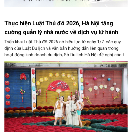
Thực hiện Luật Thủ đô 2026, Hà Nội tăng
cường quản lý nhà nước về dịch vụ lữ hành
Triển khai Luật Thủ đô 2026 có hiệu lực từ ngày 1/7, các quy
định của Luật Du lịch và văn bản hướng dẫn liên quan trong
hoạt động kinh doanh du dịch; Sở Du lịch Hà Nội đề nghị các tổ
chức, đơn vị, doanh nghiệp kinh doanh dịch vụ lữ hành trên địa
bàn thành phố thực hiện một số nội dung quan trọng. Qua đó
góp phần thực hiện thắng lợi các mục tiêu phát triển du lịch Hà
Nội năm 2026 và giai đoạn tiếp theo.