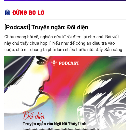
Đừng bỏ lỡ
[Podcast] Truyện ngắn: Đối diện
Cháu mang bài về, nghiên cứu kĩ rồi đem lại cho chú. Bài viết
này chú thấy chưa hợp lí. Nếu như để công an điều tra vào
cuộc, chú e… chúng ta phải làm nhiều bước nữa đấy. Sẵn sàng
thì tiếp tục nhé! Chú Minh cầm tập bài viết đưa lại cho Thy. Cô
ngại ngùng đỡ lấy. Đây là lần thứ ba, loạt bài phóng sự của mình
bị Tổng biên tập kêu lên để trả lại...