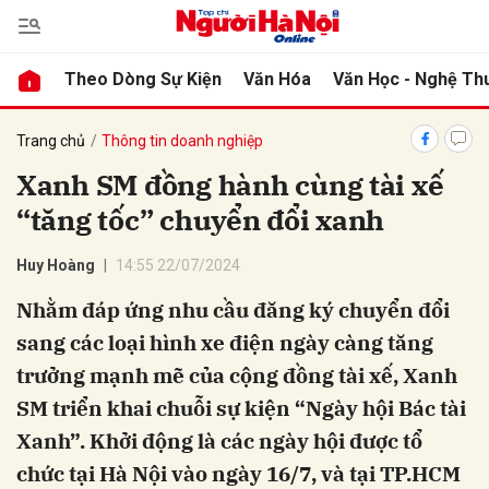
Theo Dòng Sự Kiện
Văn Hóa
Văn Học - Nghệ Th
bình luận
Trang chủ
Thông tin doanh nghiệp
Xanh SM đồng hành cùng tài xế
“tăng tốc” chuyển đổi xanh
Huy Hoàng
14:55 22/07/2024
Nhằm đáp ứng nhu cầu đăng ký chuyển đổi
sang các loại hình xe điện ngày càng tăng
Hủy
G
trưởng mạnh mẽ của cộng đồng tài xế, Xanh
SM triển khai chuỗi sự kiện “Ngày hội Bác tài
Xanh”. Khởi động là các ngày hội được tổ
chức tại Hà Nội vào ngày 16/7, và tại TP.HCM