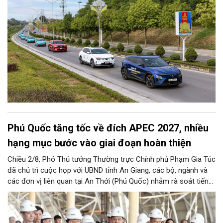
Phú Quốc tăng tốc về đích APEC 2027, nhiều
hạng mục bước vào giai đoạn hoàn thiện
Chiều 2/8, Phó Thủ tướng Thường trực Chính phủ Phạm Gia Túc
đã chủ trì cuộc họp với UBND tỉnh An Giang, các bộ, ngành và
các đơn vị liên quan tại An Thới (Phú Quốc) nhằm rà soát tiến
độ triển khai các dự án hạ tầng phục vụ sự kiện đối ngoại lớn
nhất của Việt Nam - APEC 2027.