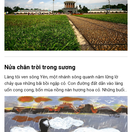
Nửa chân trời trong sương
Làng tôi ven sông Yên, một nhánh sông quanh năm lững lờ
chảy qua những bãi bồi ngập cỏ. Con đường đất dẫn vào làng
uốn cong cong, bốn mùa nồng nàn hương hoa cỏ. Những buổi
hoàng hôn, khi nắng đã dịu xuống phía cuối sông, đám hoa tím
lại thẫm màu như có ai vừa rắc lên một lớp khói.