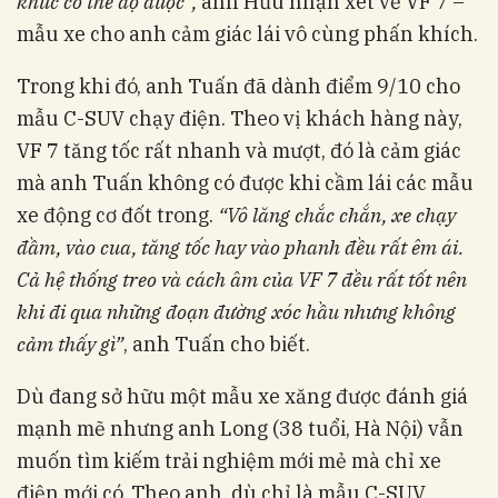
khúc có thể đọ được”,
anh Hữu nhận xét về VF 7 –
mẫu xe cho anh cảm giác lái vô cùng phấn khích.
Trong khi đó, anh Tuấn đã dành điểm 9/10 cho
mẫu C-SUV chạy điện. Theo vị khách hàng này,
VF 7 tăng tốc rất nhanh và mượt, đó là cảm giác
mà anh Tuấn không có được khi cầm lái các mẫu
xe động cơ đốt trong.
“Vô lăng chắc chắn, xe chạy
đầm, vào cua, tăng tốc hay vào phanh đều rất êm ái.
Cả hệ thống treo và cách âm của VF 7 đều rất tốt nên
khi đi qua những đoạn đường xóc hầu nhưng không
cảm thấy gì”
, anh Tuấn cho biết.
Dù đang sở hữu một mẫu xe xăng được đánh giá
mạnh mẽ nhưng anh Long (38 tuổi, Hà Nội) vẫn
muốn tìm kiếm trải nghiệm mới mẻ mà chỉ xe
điện mới có. Theo anh, dù chỉ là mẫu C-SUV