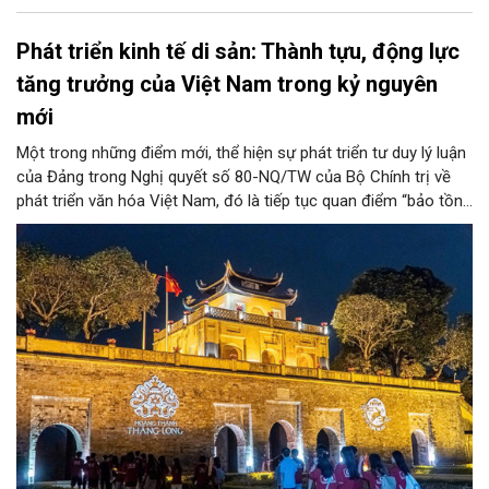
Phát triển kinh tế di sản: Thành tựu, động lực
tăng trưởng của Việt Nam trong kỷ nguyên
mới
Một trong những điểm mới, thể hiện sự phát triển tư duy lý luận
của Đảng trong Nghị quyết số 80-NQ/TW của Bộ Chính trị về
phát triển văn hóa Việt Nam, đó là tiếp tục quan điểm “bảo tồn
và phát huy giá trị di sản văn hóa gắn kết với phát triển kinh tế -
xã hội và du lịch”; đồng thời, nâng lên một tầm cao mới: “phát
triển kinh tế di sản”.