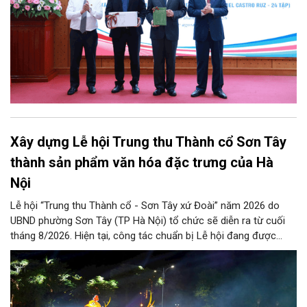
Xây dựng Lễ hội Trung thu Thành cổ Sơn Tây
thành sản phẩm văn hóa đặc trưng của Hà
Nội
Lễ hội “Trung thu Thành cổ - Sơn Tây xứ Đoài” năm 2026 do
UBND phường Sơn Tây (TP Hà Nội) tổ chức sẽ diễn ra từ cuối
tháng 8/2026. Hiện tại, công tác chuẩn bị Lễ hội đang được
chính quyền phường Sơn Tây cùng các phòng, ban, ngành, đơn
vị và 25 tổ dân phố khẩn trương triển khai, tạo khí thế sôi nổi,
sẵn sàng mang đến cho Nhân dân và du khách một mùa Trung
thu quy mô, đặc sắc và giàu bản sắc văn hóa xứ Đoài.