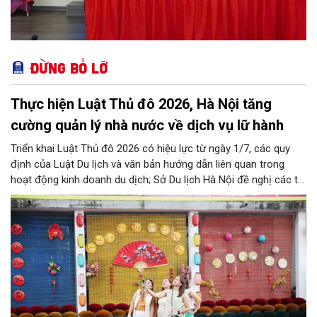
Đừng bỏ lỡ
Thực hiện Luật Thủ đô 2026, Hà Nội tăng
cường quản lý nhà nước về dịch vụ lữ hành
Triển khai Luật Thủ đô 2026 có hiệu lực từ ngày 1/7, các quy
định của Luật Du lịch và văn bản hướng dẫn liên quan trong
hoạt động kinh doanh du dịch; Sở Du lịch Hà Nội đề nghị các tổ
chức, đơn vị, doanh nghiệp kinh doanh dịch vụ lữ hành trên địa
bàn thành phố thực hiện một số nội dung quan trọng. Qua đó
góp phần thực hiện thắng lợi các mục tiêu phát triển du lịch Hà
Nội năm 2026 và giai đoạn tiếp theo.