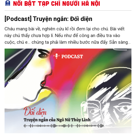
Nổi bật Tạp chí Người Hà Nội
[Podcast] Truyện ngắn: Đối diện
Cháu mang bài về, nghiên cứu kĩ rồi đem lại cho chú. Bài viết
này chú thấy chưa hợp lí. Nếu như để công an điều tra vào
cuộc, chú e… chúng ta phải làm nhiều bước nữa đấy. Sẵn sàng
thì tiếp tục nhé! Chú Minh cầm tập bài viết đưa lại cho Thy. Cô
ngại ngùng đỡ lấy. Đây là lần thứ ba, loạt bài phóng sự của mình
bị Tổng biên tập kêu lên để trả lại...