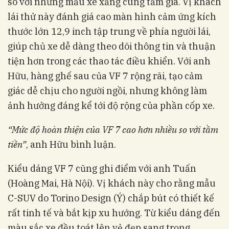
so với những mẫu xe xăng cùng tầm giá. Vị khách
lái thử này đánh giá cao màn hình cảm ứng kích
thước lớn 12,9 inch tập trung về phía người lái,
giúp chủ xe dễ dàng theo dõi thông tin và thuận
tiện hơn trong các thao tác điều khiển. Với anh
Hữu, hàng ghế sau của VF 7 rộng rãi, tạo cảm
giác dễ chịu cho người ngồi, nhưng không làm
ảnh hưởng đáng kể tới độ rộng của phần cốp xe.
“Mức độ hoàn thiện của VF 7 cao hơn nhiều so với tầm
tiền”
, anh Hữu bình luận.
Kiểu dáng VF 7 cũng ghi điểm với anh Tuấn
(Hoàng Mai, Hà Nội). Vị khách này cho rằng mẫu
C-SUV do Torino Design (Ý) chắp bút có thiết kế
rất tinh tế và bắt kịp xu hướng. Từ kiểu dáng đến
màu sắc xe đều toát lên vẻ đẹp sang trọng.