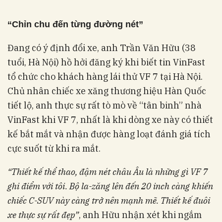
“Chỉn chu đến từng đường nét”
Đang có ý định đổi xe, anh Trần Văn Hữu (38
tuổi, Hà Nội) hồ hởi đăng ký khi biết tin VinFast
tổ chức cho khách hàng lái thử VF 7 tại Hà Nội.
Chủ nhân chiếc xe xăng thương hiệu Hàn Quốc
tiết lộ, anh thực sự rất tò mò về “tân binh” nhà
VinFast khi VF 7, nhất là khi dòng xe này có thiết
kế bắt mắt và nhận được hàng loạt đánh giá tích
cực suốt từ khi ra mắt.
“Thiết kế thể thao, đậm nét châu Âu là những gì VF 7
ghi điểm với tôi. Bộ la-zăng lên đến 20 inch càng khiến
chiếc C-SUV này càng trở nên mạnh mẽ. Thiết kế đuôi
xe thực sự rất đẹp”
, anh Hữu nhận xét khi ngắm