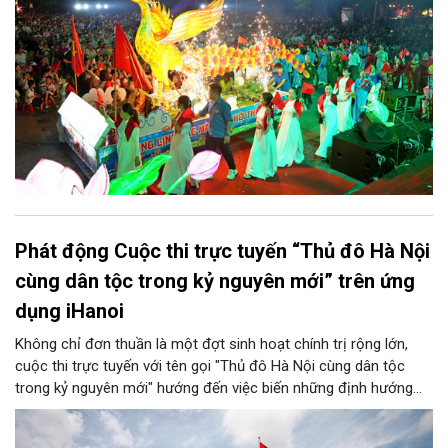
Phát động Cuộc thi trực tuyến “Thủ đô Hà Nội
cùng dân tộc trong kỷ nguyên mới” trên ứng
dụng iHanoi
Không chỉ đơn thuần là một đợt sinh hoạt chính trị rộng lớn,
cuộc thi trực tuyến với tên gọi "Thủ đô Hà Nội cùng dân tộc
trong kỷ nguyên mới" hướng đến việc biến những định hướng
chiến lược trong Nghị quyết số 02-NQ/TW của Bộ Chính trị
thành niềm tin, thành nhận thức chung của mỗi người dân.