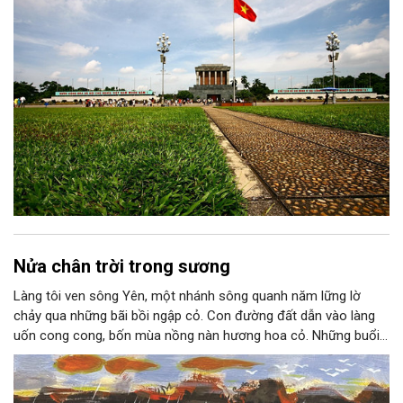
Nửa chân trời trong sương
Làng tôi ven sông Yên, một nhánh sông quanh năm lững lờ
chảy qua những bãi bồi ngập cỏ. Con đường đất dẫn vào làng
uốn cong cong, bốn mùa nồng nàn hương hoa cỏ. Những buổi
hoàng hôn, khi nắng đã dịu xuống phía cuối sông, đám hoa tím
lại thẫm màu như có ai vừa rắc lên một lớp khói.