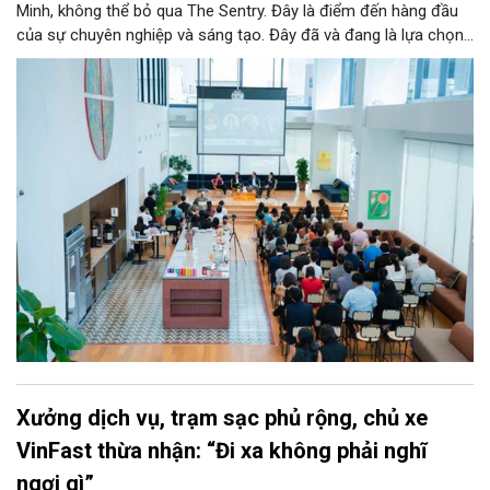
Minh, không thể bỏ qua The Sentry. Đây là điểm đến hàng đầu
của sự chuyên nghiệp và sáng tạo. Đây đã và đang là lựa chọn
ưu tiên của đông đảo doanh nghiệp cũng như cá nhân khi tìm
kiếm một văn phòng làm việc chuẩn mực giữa lòng thành phố
sôi động bậc nhất cả nước này.
Xưởng dịch vụ, trạm sạc phủ rộng, chủ xe
VinFast thừa nhận: “Đi xa không phải nghĩ
ngợi gì”