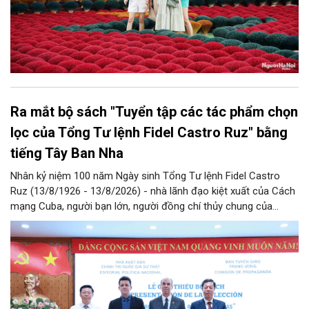
Ra mắt bộ sách "Tuyển tập các tác phẩm chọn
lọc của Tổng Tư lệnh Fidel Castro Ruz" bằng
tiếng Tây Ban Nha
Nhân kỷ niệm 100 năm Ngày sinh Tổng Tư lệnh Fidel Castro
Ruz (13/8/1926 - 13/8/2026) - nhà lãnh đạo kiệt xuất của Cách
mạng Cuba, người bạn lớn, người đồng chí thủy chung của
Đảng, Nhà nước và nhân dân Việt Nam, chiều 5/8, tại Hà Nội,
Nhà xuất bản Chính trị quốc gia Sự thật phối hợp với Ban Tuyên
giáo Trung ương tổ chức Lễ giới thiệu bộ sách “Tuyển tập các
tác phẩm chọn lọc của Tổng Tư lệnh Fidel Castro Ruz” gồm 24
tập bằng tiếng Tây Ban Nha.