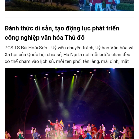
Đánh thức di sản, tạo động lực phát triển
công nghiệp văn hóa Thủ đô
PGS.TS Bùi Hoài Sơn - Uỷ viên chuyên trách, Uỷ ban Văn hóa và
Xã hội của Quốc hội chia sẻ, Hà Nội là nơi mỗi bước chân đều
có thể chạm vào lịch sử, mỗi tên phố, tên làng, mái đình, mặt
hồ, nếp nhà, câu hát, món ăn, làn điệu, nghề thủ công đều có
thể kể một câu chuyện về chiều sâu văn hiến của dân tộc.
Nhưng trong kỷ nguyên mới, câu hỏi đặt ra không chỉ Hà Nội có
bao nhiêu di sản, bao nhiêu văn nghệ sĩ, trí thức, không gian ký
ức, mà là làm thế nào để những giá trị ấy trở thành nguồn lực
phát triển, thành sức mạnh mềm, thành động lực sáng tạo,
thành năng lực cạnh tranh của Thủ đô.