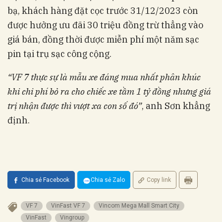
bạ, khách hàng đặt cọc trước 31/12/2023 còn
được hưởng ưu đãi 30 triệu đồng trừ thẳng vào
giá bán, đồng thời được miễn phí một năm sạc
pin tại trụ sạc công cộng.
“VF 7 thực sự là mẫu xe đáng mua nhất phân khúc
khi chi phí bỏ ra cho chiếc xe tầm 1 tỷ đồng nhưng giá
trị nhận được thì vượt xa con số đó”
, anh Sơn khẳng
định.
Chia sẻ Facebook
Chia sẻ Zalo
Copy link
VF 7
VinFast VF 7
Vincom Mega Mall Smart City
VinFast
Vingroup