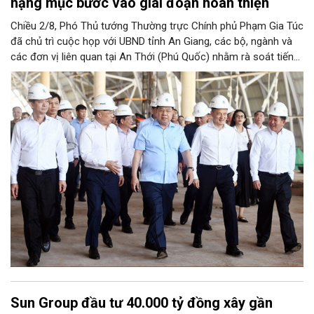
hạng mục bước vào giai đoạn hoàn thiện
Chiều 2/8, Phó Thủ tướng Thường trực Chính phủ Phạm Gia Túc
đã chủ trì cuộc họp với UBND tỉnh An Giang, các bộ, ngành và
các đơn vị liên quan tại An Thới (Phú Quốc) nhằm rà soát tiến
độ triển khai các dự án hạ tầng phục vụ sự kiện đối ngoại lớn
nhất của Việt Nam - APEC 2027.
Sun Group đầu tư 40.000 tỷ đồng xây gần