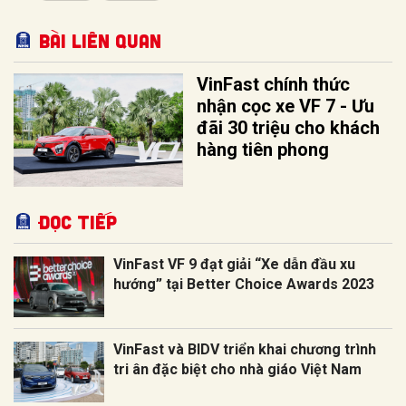
Bài liên quan
VinFast chính thức
nhận cọc xe VF 7 - Ưu
đãi 30 triệu cho khách
hàng tiên phong
Đọc tiếp
VinFast VF 9 đạt giải “Xe dẫn đầu xu
hướng” tại Better Choice Awards 2023
VinFast và BIDV triển khai chương trình
tri ân đặc biệt cho nhà giáo Việt Nam