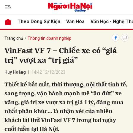
Theo Dòng Sự Kiện
Văn Hóa
Văn Học - Nghệ Th
bình luận
Trang chủ
Thông tin doanh nghiệp
VinFast VF 7 – Chiếc xe có “giá
trị” vượt xa “trị giá”
Huy Hoàng
14:42 12/12/2023
Thiết kế bắt mắt, thời thượng, nội thất tinh tế,
sang trọng, vận hành mạnh mẽ “ăn đứt” xe
Hủy
G
xăng, giá trị xe vượt xa trị giá 1 tỷ, đáng mua
nhất phân khúc… là nhận xét của nhiều
khách lái thử VinFast VF 7 trong hai ngày
cuối tuần tại Hà Nội.