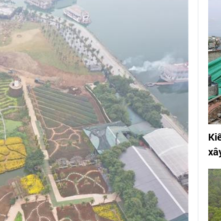
Kiế
xâ