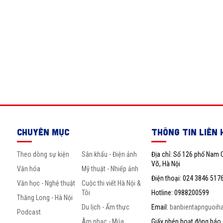
CHUYÊN MỤC
THÔNG TIN LIÊN 
Theo dòng sự kiện
Sân khấu - Điện ảnh
Địa chỉ: Số 126 phố Nam 
Võ, Hà Nội
Văn hóa
Mỹ thuật - Nhiếp ảnh
Điện thoại: 024 3846 517
Văn học - Nghệ thuật
Cuộc thi viết Hà Nội &
Tôi
Hotline: 0988200599
Thăng Long - Hà Nội
Du lịch - Ẩm thực
Email:
banbientapnguoih
Podcast
Âm nhạc - Múa
Giấy phép hoạt động báo c