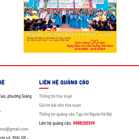
HỆ
LIÊN HỆ QUẢNG CÁO
Cao, phường Giảng
Thông tin tòa soạn
Gửi tin bài cho tòa soạn
6
Thông tin quảng cáo Tạp chí Người Hà Nội
Liên hệ quảng cáo:
0988200599
anoi@gmail.com
hí số: 359/ GP -