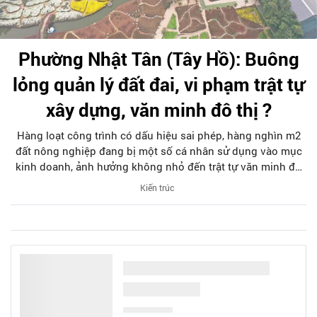
Phường Nhật Tân (Tây Hồ): Buông
lỏng quản lý đất đai, vi phạm trật tự
xây dựng, văn minh đô thị ?
Hàng loạt công trình có dấu hiệu sai phép, hàng nghìn m2
đất nông nghiệp đang bị một số cá nhân sử dụng vào mục
kinh doanh, ảnh hưởng không nhỏ đến trật tự văn minh đô
thị trên địa bàn phường Nhật Tân, quận Tây Hồ suốt một
Kiến trúc
thời gian dài nhưng đến nay vẫn chưa được xử lý.