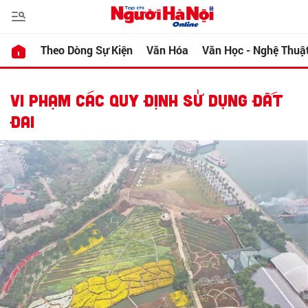
Theo Dòng Sự Kiện
Văn Hóa
Văn Học - Nghệ Thuậ
VI PHẠM CÁC QUY ĐỊNH SỬ DỤNG ĐẤT
ĐAI