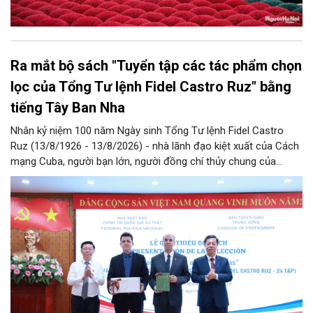
Ra mắt bộ sách "Tuyển tập các tác phẩm chọn
lọc của Tổng Tư lệnh Fidel Castro Ruz" bằng
tiếng Tây Ban Nha
Nhân kỷ niệm 100 năm Ngày sinh Tổng Tư lệnh Fidel Castro
Ruz (13/8/1926 - 13/8/2026) - nhà lãnh đạo kiệt xuất của Cách
mạng Cuba, người bạn lớn, người đồng chí thủy chung của
Đảng, Nhà nước và nhân dân Việt Nam, chiều 5/8, tại Hà Nội,
Nhà xuất bản Chính trị quốc gia Sự thật phối hợp với Ban Tuyên
giáo Trung ương tổ chức Lễ giới thiệu bộ sách “Tuyển tập các
tác phẩm chọn lọc của Tổng Tư lệnh Fidel Castro Ruz” gồm 24
tập bằng tiếng Tây Ban Nha.