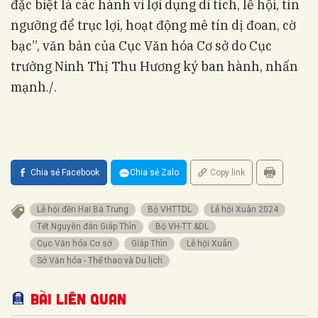
đặc biệt là các hành vi lợi dụng di tích, lễ hội, tín
ngưỡng để trục lợi, hoạt động mê tín dị đoan, cờ
bạc”, văn bản của Cục Văn hóa Cơ sở do Cục
trưởng Ninh Thị Thu Hương ký ban hành, nhấn
mạnh./.
Chia sẻ Facebook
Chia sẻ Zalo
Copy link
Lễ hội đền Hai Bà Trưng
Bộ VHTTDL
Lễ hội Xuân 2024
Tết Nguyên đán Giáp Thìn
Bộ VH-TT &DL
Cục Văn hóa Cơ sở
Giáp Thìn
Lễ hội Xuân
Sở Văn hóa - Thể thao và Du lịch
Bài liên quan