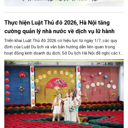
Thực hiện Luật Thủ đô 2026, Hà Nội tăng
cường quản lý nhà nước về dịch vụ lữ hành
Triển khai Luật Thủ đô 2026 có hiệu lực từ ngày 1/7, các quy
định của Luật Du lịch và văn bản hướng dẫn liên quan trong
hoạt động kinh doanh du dịch; Sở Du lịch Hà Nội đề nghị các tổ
chức, đơn vị, doanh nghiệp kinh doanh dịch vụ lữ hành trên địa
bàn thành phố thực hiện một số nội dung quan trọng. Qua đó
góp phần thực hiện thắng lợi các mục tiêu phát triển du lịch Hà
Nội năm 2026 và giai đoạn tiếp theo.