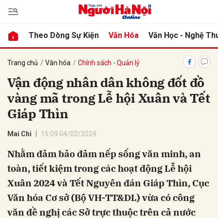
Theo Dòng Sự Kiện
Văn Hóa
Văn Học - Nghệ Th
bình luận
Trang chủ
Văn hóa
Chính sách - Quản lý
Vận động nhân dân không đốt đồ
vàng mã trong Lễ hội Xuân và Tết
Giáp Thìn
Mai Chi
15:09 04/02/2024
Nhằm đảm bảo đảm nếp sống văn minh, an
Hủy
G
toàn, tiết kiệm trong các hoạt động Lễ hội
Xuân 2024 và Tết Nguyên đán Giáp Thìn, Cục
Văn hóa Cơ sở (Bộ VH-TT&DL) vừa có công
văn đề nghị các Sở trực thuộc trên cả nước