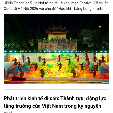
UBND Thành phố Hà Nội tổ chức Lễ khai mạc Festival Võ thuật
Quốc tế Hà Nội 2026 với chủ đề "Hào khí Thăng Long - Tinh
hoa võ Việt". Lần đầu tiên được tổ chức, Festival đánh dấu
bước đi mới của Thủ đô trong việc xây dựng một sự kiện văn
hóa - thể thao mang tầm quốc tế, góp phần tôn vinh truyền
thống thượng võ dân tộc, quảng bá hình ảnh Hà Nội và thúc đẩy
giao lưu văn hóa, thể thao với bạn bè thế giới.
Phát triển kinh tế di sản: Thành tựu, động lực
tăng trưởng của Việt Nam trong kỷ nguyên