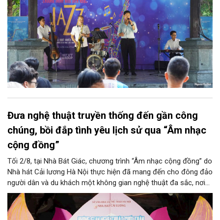
Đưa nghệ thuật truyền thống đến gần công
chúng, bồi đắp tình yêu lịch sử qua “Âm nhạc
cộng đồng”
Tối 2/8, tại Nhà Bát Giác, chương trình “Âm nhạc cộng đồng” do
Nhà hát Cải lương Hà Nội thực hiện đã mang đến cho đông đảo
người dân và du khách một không gian nghệ thuật đa sắc, nơi
những làn điệu cải lương, ca cổ, tân cổ và các tiết mục múa
hòa quyện trong không gian của phố đi bộ hồ Hoàn Kiếm. Đặc
biệt, chương trình có sự giao lưu của các nghệ sĩ đến từ