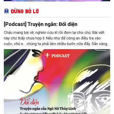
Đừng bỏ lỡ
[Podcast] Truyện ngắn: Đối diện
Cháu mang bài về, nghiên cứu kĩ rồi đem lại cho chú. Bài viết
này chú thấy chưa hợp lí. Nếu như để công an điều tra vào
cuộc, chú e… chúng ta phải làm nhiều bước nữa đấy. Sẵn sàng
thì tiếp tục nhé! Chú Minh cầm tập bài viết đưa lại cho Thy. Cô
ngại ngùng đỡ lấy. Đây là lần thứ ba, loạt bài phóng sự của mình
bị Tổng biên tập kêu lên để trả lại...