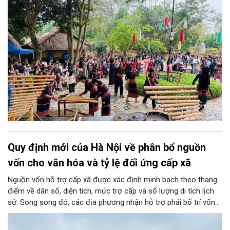
được nhấn mạnh trong Thông báo số 573-TB/TU ngày
16/7/2026 của Văn phòng Thành ủy về kết luận của đồng chí
Trần Đức Thắng, Ủy viên Bộ Chính trị, Bí thư Thành ủy tại buổi
làm việc với Làng Văn hóa - Du lịch các dân tộc Việt Nam.
Quy định mới của Hà Nội về phân bổ nguồn
vốn cho văn hóa và tỷ lệ đối ứng cấp xã
Nguồn vốn hỗ trợ cấp xã được xác định minh bạch theo thang
điểm về dân số, diện tích, mức trợ cấp và số lượng di tích lịch
sử. Song song đó, các địa phương nhận hỗ trợ phải bố trí vốn
đối ứng tối thiểu từ 10% đến 20% tùy điều kiện ngân sách thực
tế nhằm nâng cao tính tự chủ của cơ sở trong việc phát triển