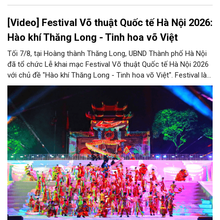
[Video] Festival Võ thuật Quốc tế Hà Nội 2026:
Hào khí Thăng Long - Tinh hoa võ Việt
Tối 7/8, tại Hoàng thành Thăng Long, UBND Thành phố Hà Nội
đã tổ chức Lễ khai mạc Festival Võ thuật Quốc tế Hà Nội 2026
với chủ đề "Hào khí Thăng Long - Tinh hoa võ Việt". Festival là
nơi hội tụ tinh hoa võ thuật trong nước và quốc tế, giới thiệu
đến bạn bè thế giới tinh thần thượng võ, bản sắc văn hóa Việt
Nam, đồng thời hình thành và phát triển du lịch, công nghiệp
văn hóa Thủ đô trong giai đoạn mới.