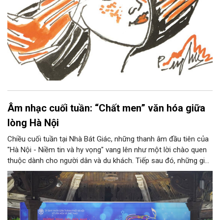
Âm nhạc cuối tuần: “Chất men” văn hóa giữa
lòng Hà Nội
Chiều cuối tuần tại Nhà Bát Giác, những thanh âm đầu tiên của
"Hà Nội - Niềm tin và hy vọng" vang lên như một lời chào quen
thuộc dành cho người dân và du khách. Tiếp sau đó, những giai
điệu jazz kinh điển của thế giới lần lượt cất lên qua phần biểu
diễn của NSƯT Quyền Văn Minh và các nghệ sĩ Bình Minh Jazz
Club, mở ra một không gian âm nhạc giàu cảm xúc ngay giữa
trung tâm Thủ đô.