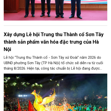
Xây dựng Lễ hội Trung thu Thành cổ Sơn Tây
thành sản phẩm văn hóa đặc trưng của Hà
Nội
Lễ hội “Trung thu Thành cổ - Sơn Tây xứ Đoài” năm 2026 do
UBND phường Sơn Tây (TP Hà Nội) tổ chức sẽ diễn ra từ cuối
tháng 8/2026. Hiện tại, công tác chuẩn bị Lễ hội đang được
chính quyền phường Sơn Tây cùng các phòng, ban, ngành, đơn
vị và 25 tổ dân phố khẩn trương triển khai, tạo khí thế sôi nổi,
sẵn sàng mang đến cho Nhân dân và du khách một mùa Trung
thu quy mô, đặc sắc và giàu bản sắc văn hóa xứ Đoài.