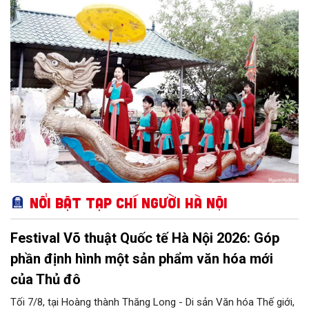
và người thực hành di sản. Đáng chú ý, Hà Nội quyết định giữ
nguyên mức hỗ trợ rất cao cho các câu lạc bộ và nhóm thực
hành di sản văn hóa phi vật thể.
Nổi bật Tạp chí Người Hà Nội
Festival Võ thuật Quốc tế Hà Nội 2026: Góp
phần định hình một sản phẩm văn hóa mới
của Thủ đô
Tối 7/8, tại Hoàng thành Thăng Long - Di sản Văn hóa Thế giới,