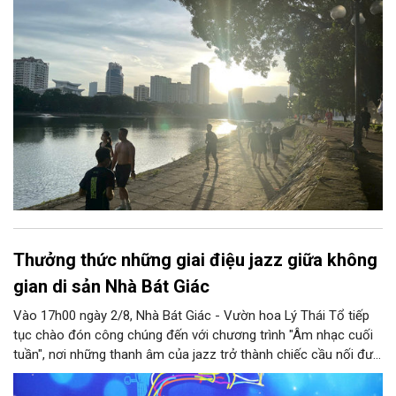
nhiều xã ngoại thành trên địa bàn Thủ đô...
Thưởng thức những giai điệu jazz giữa không
gian di sản Nhà Bát Giác
Vào 17h00 ngày 2/8, Nhà Bát Giác - Vườn hoa Lý Thái Tổ tiếp
tục chào đón công chúng đến với chương trình "Âm nhạc cuối
tuần", nơi những thanh âm của jazz trở thành chiếc cầu nối đưa
nhiều nền văn hóa gặp gỡ trong không gian di sản giữa lòng Thủ
đô. Từ những tác phẩm kinh điển của thế giới đến những giai