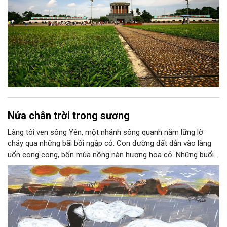
Nửa chân trời trong sương
Làng tôi ven sông Yên, một nhánh sông quanh năm lững lờ
chảy qua những bãi bồi ngập cỏ. Con đường đất dẫn vào làng
uốn cong cong, bốn mùa nồng nàn hương hoa cỏ. Những buổi
hoàng hôn, khi nắng đã dịu xuống phía cuối sông, đám hoa tím
lại thẫm màu như có ai vừa rắc lên một lớp khói.