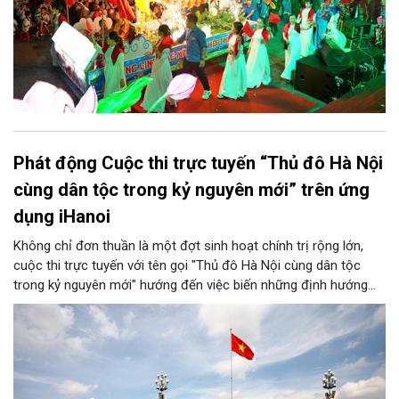
Phát động Cuộc thi trực tuyến “Thủ đô Hà Nội
cùng dân tộc trong kỷ nguyên mới” trên ứng
dụng iHanoi
Không chỉ đơn thuần là một đợt sinh hoạt chính trị rộng lớn,
cuộc thi trực tuyến với tên gọi "Thủ đô Hà Nội cùng dân tộc
trong kỷ nguyên mới" hướng đến việc biến những định hướng
chiến lược trong Nghị quyết số 02-NQ/TW của Bộ Chính trị
thành niềm tin, thành nhận thức chung của mỗi người dân.