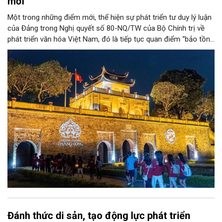
mới
Một trong những điểm mới, thể hiện sự phát triển tư duy lý luận
của Đảng trong Nghị quyết số 80-NQ/TW của Bộ Chính trị về
phát triển văn hóa Việt Nam, đó là tiếp tục quan điểm “bảo tồn
và phát huy giá trị di sản văn hóa gắn kết với phát triển kinh tế -
xã hội và du lịch”; đồng thời, nâng lên một tầm cao mới: “phát
triển kinh tế di sản”.
Đánh thức di sản, tạo động lực phát triển