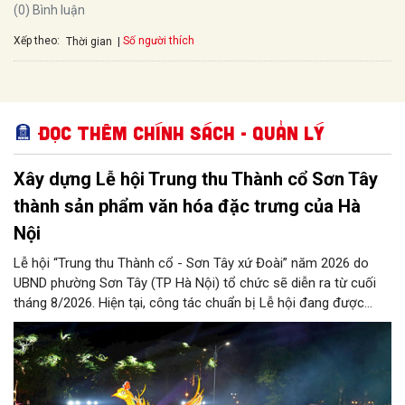
(0) Bình luận
Xếp theo:
Số người thích
Thời gian
Đọc thêm Chính sách - Quản lý
Xây dựng Lễ hội Trung thu Thành cổ Sơn Tây
thành sản phẩm văn hóa đặc trưng của Hà
Nội
Lễ hội “Trung thu Thành cổ - Sơn Tây xứ Đoài” năm 2026 do
UBND phường Sơn Tây (TP Hà Nội) tổ chức sẽ diễn ra từ cuối
tháng 8/2026. Hiện tại, công tác chuẩn bị Lễ hội đang được
chính quyền phường Sơn Tây cùng các phòng, ban, ngành, đơn
vị và 25 tổ dân phố khẩn trương triển khai, tạo khí thế sôi nổi,
sẵn sàng mang đến cho Nhân dân và du khách một mùa Trung
thu quy mô, đặc sắc và giàu bản sắc văn hóa xứ Đoài.