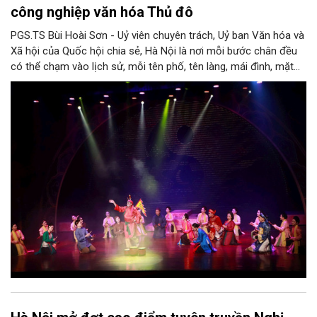
công nghiệp văn hóa Thủ đô
PGS.TS Bùi Hoài Sơn - Uỷ viên chuyên trách, Uỷ ban Văn hóa và
Xã hội của Quốc hội chia sẻ, Hà Nội là nơi mỗi bước chân đều
có thể chạm vào lịch sử, mỗi tên phố, tên làng, mái đình, mặt
hồ, nếp nhà, câu hát, món ăn, làn điệu, nghề thủ công đều có
thể kể một câu chuyện về chiều sâu văn hiến của dân tộc.
Nhưng trong kỷ nguyên mới, câu hỏi đặt ra không chỉ Hà Nội có
bao nhiêu di sản, bao nhiêu văn nghệ sĩ, trí thức, không gian ký
ức, mà là làm thế nào để những giá trị ấy trở thành nguồn lực
phát triển, thành sức mạnh mềm, thành động lực sáng tạo,
thành năng lực cạnh tranh của Thủ đô.