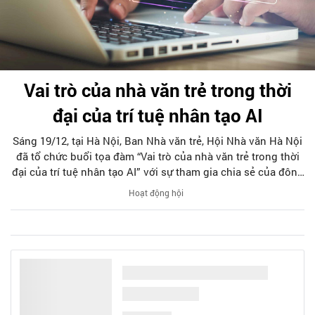
Vai trò của nhà văn trẻ trong thời
đại của trí tuệ nhân tạo AI
Sáng 19/12, tại Hà Nội, Ban Nhà văn trẻ, Hội Nhà văn Hà Nội
đã tổ chức buổi tọa đàm “Vai trò của nhà văn trẻ trong thời
đại của trí tuệ nhân tạo AI” với sự tham gia chia sẻ của đông
đảo các cây viết trẻ thuộc thế hệ Gen Z. Tới dự có đại diện
Hoạt động hội
Ban Chấp hành Hội cùng đông đảo các hội viên, cây viết trẻ.