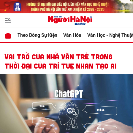
Theo Dòng Sự Kiện
Văn Hóa
Văn Học - Nghệ Thuậ
VAI TRÒ CỦA NHÀ VĂN TRẺ TRONG
THỜI ĐẠI CỦA TRÍ TUỆ NHÂN TẠO AI