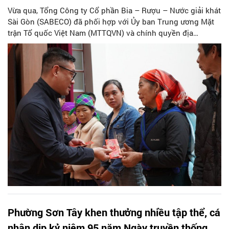
Vừa qua, Tổng Công ty Cổ phần Bia – Rượu – Nước giải khát
Sài Gòn (SABECO) đã phối hợp với Ủy ban Trung ương Mặt
trận Tổ quốc Việt Nam (MTTQVN) và chính quyền địa
phương để trao tặng tổng cộng 900 phần quà mang thông
điệp “Chung Vị Tết Việt” cho các hộ gia đình có hoàn cảnh
khó khăn – những con người đại diện cho sự lạc quan và ý
chí vươn lên trong cuộc sống.
Phường Sơn Tây khen thưởng nhiều tập thể, cá
nhân dịp kỷ niệm 95 năm Ngày truyền thống