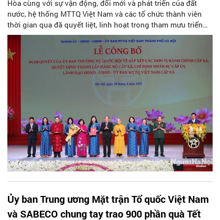
Hòa cùng với sự vận động, đổi mới và phát triển của đất
nước, hệ thống MTTQ Việt Nam và các tổ chức thành viên
thời gian qua đã quyết liệt, linh hoạt trong tham mưu triển
khai, tổ chức thực hiện việc sắp xếp, tinh gọn tổ chức bộ
máy MTTQ và các tổ chức chính trị - xã hội, các hội quần
chúng do Đảng, Nhà nước giao nhiệm vụ đảm bảo đúng tiến
độ, chất lượng theo yêu cầu. Công tác đổi mới nội dung và
phương thức hoạt động được triển khai thực hiện một cách
đồng bộ, linh hoạt, phù hợp với yêu cầu, nhiệm vụ mới.
Ủy ban Trung ương Mặt trận Tổ quốc Việt Nam
và SABECO chung tay trao 900 phần quà Tết