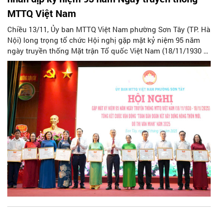
MTTQ Việt Nam
Chiều 13/11, Ủy ban MTTQ Việt Nam phường Sơn Tây (TP. Hà
Nội) long trọng tổ chức Hội nghị gặp mặt kỷ niệm 95 năm
ngày truyền thống Mặt trận Tổ quốc Việt Nam (18/11/1930 –
18/11/2025) nhằm ôn lại chặng đường vẻ vang của Mặt trận,
tri ân những đóng góp to lớn của các thế hệ. Đồng thời biểu
dương, khen thưởng các tập thể, cá nhân có nhiều thành
tích tiêu biểu trong Cuộc vận động “Toàn dân đoàn kết xây
dựng nông thôn mới, đô thị văn minh” năm 2025 trên địa
bàn.