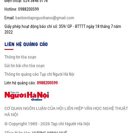
Điện thoại: 024 3846 5176
Hotline: 0988200599
Email:
banbientapnguoihanoi@gmail.com
Giấy phép hoạt động báo chí số: 359/ GP - BTTTT ngày 18 tháng 7 năm
2022
LIÊN HỆ QUẢNG CÁO
Thông tin tòa soạn
Gửi tin bài cho tòa soạn
Thông tin quảng cáo Tạp chí Người Hà Nội
Liên hệ quảng cáo:
0988200599
CƠ QUAN NGÔN LUẬN CỦA HỘI LIÊN HIỆP VĂN HỌC NGHỆ THUẬT
HÀ NỘI
© Copyright 1985 - 2026 Tạp chí Người Hà Nội
Tổng Biên tập:
VƯƠNG MINH HUỆ