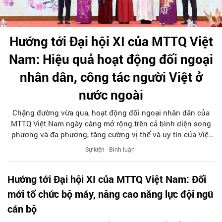
Hướng tới Đại hội XI của MTTQ Việt
Nam: Hiệu quả hoạt động đối ngoại
nhân dân, công tác người Việt ở
nước ngoài
Chặng đường vừa qua, hoạt động đối ngoại nhân dân của
MTTQ Việt Nam ngày càng mở rộng trên cả bình diện song
phương và đa phương, tăng cường vị thế và uy tín của Việt
Nam trên trường quốc tế, củng cố khối đại đoàn kết toàn
Sự kiện - Bình luận
dân tộc gắn với đoàn kết quốc tế. Đó là nền tảng quan trọng
để MTTQ Việt Nam bước vào khóa XI, nhiệm kỳ 2026 – 2031
Hướng tới Đại hội XI của MTTQ Việt Nam: Đổi
với những thắng lợi, thành tựu to lớn hơn.
mới tổ chức bộ máy, nâng cao năng lực đội ngũ
cán bộ