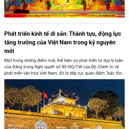
Phát triển kinh tế di sản: Thành tựu, động lực
tăng trưởng của Việt Nam trong kỷ nguyên
mới
Một trong những điểm mới, thể hiện sự phát triển tư duy lý luận
của Đảng trong Nghị quyết số 80-NQ/TW của Bộ Chính trị về
phát triển văn hóa Việt Nam, đó là tiếp tục quan điểm “bảo tồn
và phát huy giá trị di sản văn hóa gắn kết với phát triển kinh tế -
xã hội và du lịch”; đồng thời, nâng lên một tầm cao mới: “phát
triển kinh tế di sản”.