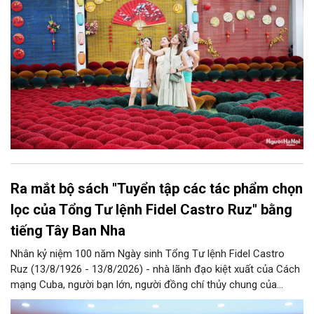
Nội năm 2026 và giai đoạn tiếp theo.
Ra mắt bộ sách "Tuyển tập các tác phẩm chọn
lọc của Tổng Tư lệnh Fidel Castro Ruz" bằng
tiếng Tây Ban Nha
Nhân kỷ niệm 100 năm Ngày sinh Tổng Tư lệnh Fidel Castro
Ruz (13/8/1926 - 13/8/2026) - nhà lãnh đạo kiệt xuất của Cách
mạng Cuba, người bạn lớn, người đồng chí thủy chung của
Đảng, Nhà nước và nhân dân Việt Nam, chiều 5/8, tại Hà Nội,