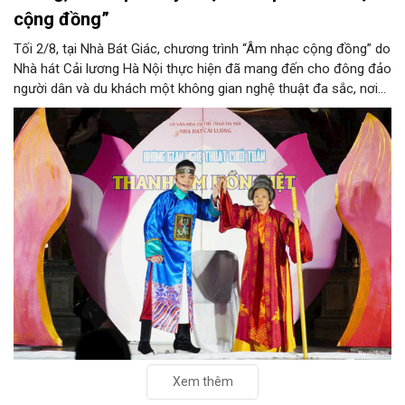
cộng đồng”
Tối 2/8, tại Nhà Bát Giác, chương trình “Âm nhạc cộng đồng” do
Nhà hát Cải lương Hà Nội thực hiện đã mang đến cho đông đảo
người dân và du khách một không gian nghệ thuật đa sắc, nơi
những làn điệu cải lương, ca cổ, tân cổ và các tiết mục múa
hòa quyện trong không gian của phố đi bộ hồ Hoàn Kiếm. Đặc
biệt, chương trình có sự giao lưu của các nghệ sĩ đến từ
phương Nam, góp phần tạo nên cuộc gặp gỡ nghệ thuật giàu
cảm xúc.
Xem thêm