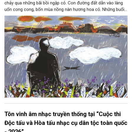
chảy qua những bãi bồi ngập cỏ. Con đường đất dẫn vào làng
uốn cong cong, bốn mùa nồng nàn hương hoa cỏ. Những buổi
hoàng hôn, khi nắng đã dịu xuống phía cuối sông, đám hoa tím
lại thẫm màu như có ai vừa rắc lên một lớp khói.
Tôn vinh âm nhạc truyền thống tại “Cuộc thi
Độc tấu và Hòa tấu nhạc cụ dân tộc toàn quốc
- 2026”