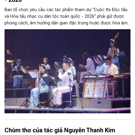
Ban tổ chức yêu cầu các tác phẩm tham dự “Cuộc thi Độc tấu
và Hòa tấu nhạc cụ dân tộc toàn quốc - 2026” phải giữ được
phong cách, âm hưởng dân gian đặc trưng hoặc được hòa âm,
phối khí mới trên nền tảng làn điệu âm nhạc truyền thống Việt
Nam, đồng thời phải được trình diễn trực tiếp bằng nhạc cụ dân
tộc.
Chùm thơ của tác giả Nguyễn Thanh Kim