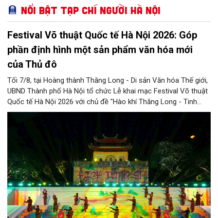
Nổi bật Tạp chí Người Hà Nội
Festival Võ thuật Quốc tế Hà Nội 2026: Góp
phần định hình một sản phẩm văn hóa mới
của Thủ đô
Tối 7/8, tại Hoàng thành Thăng Long - Di sản Văn hóa Thế giới,
UBND Thành phố Hà Nội tổ chức Lễ khai mạc Festival Võ thuật
Quốc tế Hà Nội 2026 với chủ đề "Hào khí Thăng Long - Tinh
hoa võ Việt". Lần đầu tiên được tổ chức, Festival đánh dấu
bước đi mới của Thủ đô trong việc xây dựng một sự kiện văn
hóa - thể thao mang tầm quốc tế, góp phần tôn vinh truyền
thống thượng võ dân tộc, quảng bá hình ảnh Hà Nội và thúc đẩy
giao lưu văn hóa, thể thao với bạn bè thế giới.