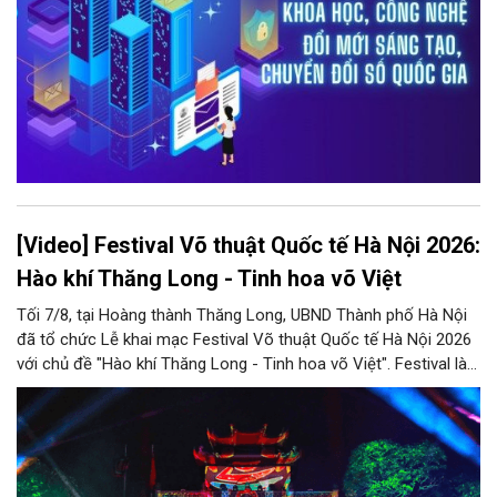
[Video] Festival Võ thuật Quốc tế Hà Nội 2026:
Hào khí Thăng Long - Tinh hoa võ Việt
Tối 7/8, tại Hoàng thành Thăng Long, UBND Thành phố Hà Nội
đã tổ chức Lễ khai mạc Festival Võ thuật Quốc tế Hà Nội 2026
với chủ đề "Hào khí Thăng Long - Tinh hoa võ Việt". Festival là
nơi hội tụ tinh hoa võ thuật trong nước và quốc tế, giới thiệu
đến bạn bè thế giới tinh thần thượng võ, bản sắc văn hóa Việt
Nam, đồng thời hình thành và phát triển du lịch, công nghiệp
văn hóa Thủ đô trong giai đoạn mới.