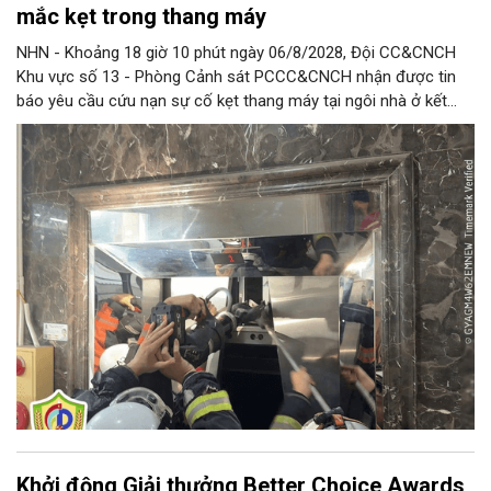
mắc kẹt trong thang máy
NHN - Khoảng 18 giờ 10 phút ngày 06/8/2028, Đội CC&CNCH
Khu vực số 13 - Phòng Cảnh sát PCCC&CNCH nhận được tin
báo yêu cầu cứu nạn sự cố kẹt thang máy tại ngôi nhà ở kết
hợp kinh doanh tại địa chỉ số 1C Định Công Thượng, phường
Định Công khiến 13 người (trong đó có 8 cháu nhỏ) bị mắc kẹt.
Khởi động Giải thưởng Better Choice Awards