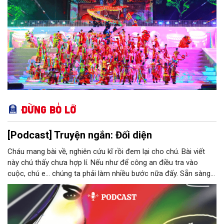
Đừng bỏ lỡ
[Podcast] Truyện ngắn: Đối diện
Cháu mang bài về, nghiên cứu kĩ rồi đem lại cho chú. Bài viết
này chú thấy chưa hợp lí. Nếu như để công an điều tra vào
cuộc, chú e… chúng ta phải làm nhiều bước nữa đấy. Sẵn sàng
thì tiếp tục nhé! Chú Minh cầm tập bài viết đưa lại cho Thy. Cô
ngại ngùng đỡ lấy. Đây là lần thứ ba, loạt bài phóng sự của mình
bị Tổng biên tập kêu lên để trả lại...