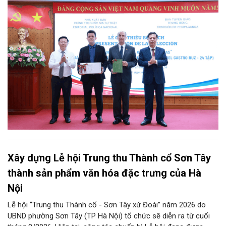
Nhà xuất bản Chính trị quốc gia Sự thật phối hợp với Ban Tuyên
giáo Trung ương tổ chức Lễ giới thiệu bộ sách “Tuyển tập các
tác phẩm chọn lọc của Tổng Tư lệnh Fidel Castro Ruz” gồm 24
tập bằng tiếng Tây Ban Nha.
Xây dựng Lễ hội Trung thu Thành cổ Sơn Tây
thành sản phẩm văn hóa đặc trưng của Hà
Nội
Lễ hội “Trung thu Thành cổ - Sơn Tây xứ Đoài” năm 2026 do
UBND phường Sơn Tây (TP Hà Nội) tổ chức sẽ diễn ra từ cuối