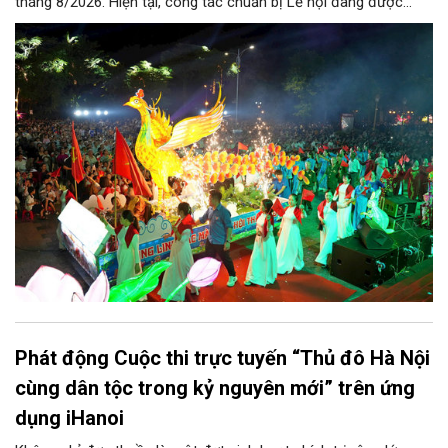
tháng 8/2026. Hiện tại, công tác chuẩn bị Lễ hội đang được
chính quyền phường Sơn Tây cùng các phòng, ban, ngành, đơn
vị và 25 tổ dân phố khẩn trương triển khai, tạo khí thế sôi nổi,
sẵn sàng mang đến cho Nhân dân và du khách một mùa Trung
thu quy mô, đặc sắc và giàu bản sắc văn hóa xứ Đoài.
Phát động Cuộc thi trực tuyến “Thủ đô Hà Nội
cùng dân tộc trong kỷ nguyên mới” trên ứng
dụng iHanoi