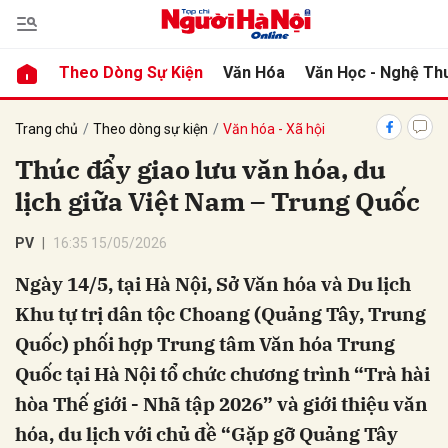
Theo Dòng Sự Kiện
Văn Hóa
Văn Học - Nghệ Th
bình luận
Trang chủ
Theo dòng sự kiện
Văn hóa - Xã hội
Thúc đẩy giao lưu văn hóa, du
lịch giữa Việt Nam – Trung Quốc
PV
16:35 15/05/2026
Ngày 14/5, tại Hà Nội, Sở Văn hóa và Du lịch
Khu tự trị dân tộc Choang (Quảng Tây, Trung
Hủy
G
Quốc) phối hợp Trung tâm Văn hóa Trung
Quốc tại Hà Nội tổ chức chương trình “Trà hài
hòa Thế giới - Nhã tập 2026” và giới thiệu văn
hóa, du lịch với chủ đề “Gặp gỡ Quảng Tây