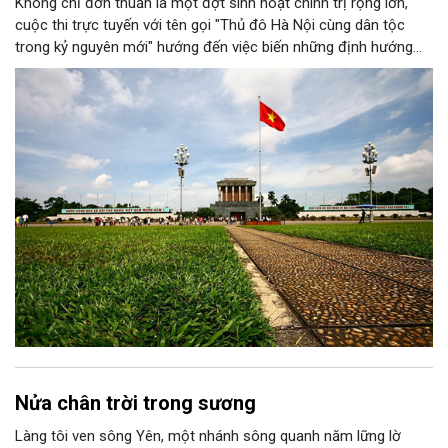
Không chỉ đơn thuần là một đợt sinh hoạt chính trị rộng lớn,
cuộc thi trực tuyến với tên gọi "Thủ đô Hà Nội cùng dân tộc
trong kỷ nguyên mới" hướng đến việc biến những định hướng
chiến lược trong Nghị quyết số 02-NQ/TW của Bộ Chính trị
thành niềm tin, thành nhận thức chung của mỗi người dân.
Nửa chân trời trong sương
Làng tôi ven sông Yên, một nhánh sông quanh năm lững lờ