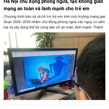
Hà Nội chủ động phòng ngừa, tạo không gian
mạng an toàn và lành mạnh cho trẻ em
Chương trình bảo vệ và hỗ trợ trẻ em trên môi trường mạng giai
đoạn 2026–2030 nhằm chủ động phòng ngừa các nguy cơ xâm
hại và xây dựng thế hệ công dân số an toàn, lành mạnh. Thành
phố đề ra các chỉ tiêu lớn như phổ cập giải pháp an ninh mạng
tại các trường học, ngăn chặn thông tin độc hại từ đường
truyền Internet và hỗ trợ 100% trẻ em bị xâm hại. 11 nhóm
nhiệm vụ trọng tâm được giao cho các sở, ngành thực hiện
đồng bộ, từ hoàn thiện pháp lý, phát triển công nghệ AI, hạ tầng
IPv6 đến truyền thông và hỗ trợ sức khỏe tâm thần. Bên cạnh
đó, chương trình siết chặt trách nhiệm của doanh nghiệp công
nghệ, viễn thông và đơn vị cung cấp trò chơi điện tử trong việc
gỡ bỏ nội dung độc hại và bảo vệ thông tin riêng tư của trẻ.