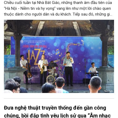
Chiều cuối tuần tại Nhà Bát Giác, những thanh âm đầu tiên của
"Hà Nội - Niềm tin và hy vọng" vang lên như một lời chào quen
thuộc dành cho người dân và du khách. Tiếp sau đó, những giai
điệu jazz kinh điển của thế giới lần lượt cất lên qua phần biểu
diễn của NSƯT Quyền Văn Minh và các nghệ sĩ Bình Minh Jazz
Club, mở ra một không gian âm nhạc giàu cảm xúc ngay giữa
trung tâm Thủ đô.
Đưa nghệ thuật truyền thống đến gần công
chúng, bồi đắp tình yêu lịch sử qua “Âm nhạc