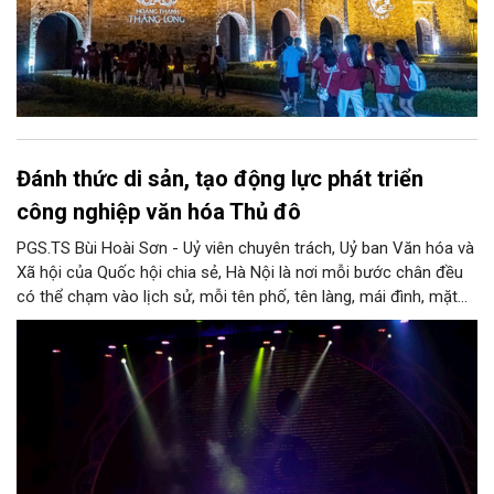
Đánh thức di sản, tạo động lực phát triển
công nghiệp văn hóa Thủ đô
PGS.TS Bùi Hoài Sơn - Uỷ viên chuyên trách, Uỷ ban Văn hóa và
Xã hội của Quốc hội chia sẻ, Hà Nội là nơi mỗi bước chân đều
có thể chạm vào lịch sử, mỗi tên phố, tên làng, mái đình, mặt
hồ, nếp nhà, câu hát, món ăn, làn điệu, nghề thủ công đều có
thể kể một câu chuyện về chiều sâu văn hiến của dân tộc.
Nhưng trong kỷ nguyên mới, câu hỏi đặt ra không chỉ Hà Nội có
bao nhiêu di sản, bao nhiêu văn nghệ sĩ, trí thức, không gian ký
ức, mà là làm thế nào để những giá trị ấy trở thành nguồn lực
phát triển, thành sức mạnh mềm, thành động lực sáng tạo,
thành năng lực cạnh tranh của Thủ đô.