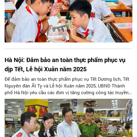
Hà Nội: Đảm bảo an toàn thực phẩm phục vụ
dịp Tết, Lễ hội Xuân năm 2025
Để đảm bảo an toàn thực phẩm phục vụ Tết Dương lịch, Tết
Nguyên đán Ất Tỵ và Lễ hội Xuân năm 2025, UBND Thành
phố Hà Nội yêu cầu các đơn vị tăng cường công tác truyền
thông, phổ biến Kế hoạch triển khai công tác bảo đảm an
toàn thực phẩm, phòng ngừa ngộ độc thực phẩm, bảo vệ
quyền lợi và sức khỏe người tiêu dùng.