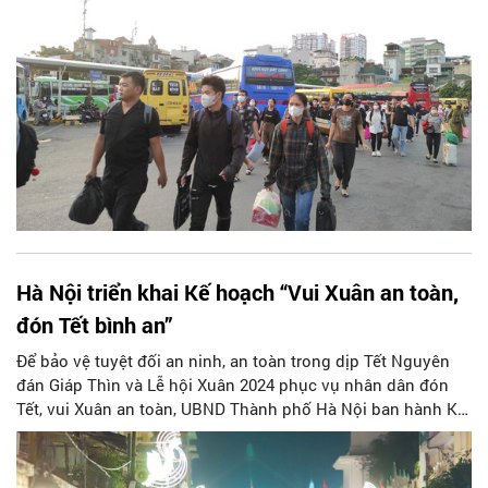
Hà Nội triển khai Kế hoạch “Vui Xuân an toàn,
đón Tết bình an”
Để bảo vệ tuyệt đối an ninh, an toàn trong dịp Tết Nguyên
đán Giáp Thìn và Lễ hội Xuân 2024 phục vụ nhân dân đón
Tết, vui Xuân an toàn, UBND Thành phố Hà Nội ban hành Kế
hoạch 300/KH-UBND với chủ đề “Vui Xuân an toàn, đón Tết
bình an”.