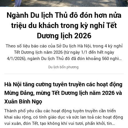
Ngành Du lịch Thủ đô đón hơn nửa
triệu du khách trong kỳ nghỉ Tết
Dương lịch 2026
Theo số liệu báo cáo của Sở Du lịch Hà Nội, trong 4 kỳ nghỉ
Tết Dương lịch năm 2026 (từ ngày 1/1 đến hết ngày
4/1/2026), ngành Du lịch Thủ đô đã đón khoảng 560 nghìn
lượt khách, trong đó khoảng 110 nghìn lượt khách quốc tế
Du lịch bốn phương
và 450 nghìn lượt khách nội địa. Tổng thu từ khách du lịch
ước đạt 2,1 nghìn tỷ đồng.
Hà Nội tăng cường tuyên truyền các hoạt động
Mừng Đảng, mừng Tết Dương lịch năm 2026 và
Xuân Bính Ngọ
Thành phố yêu cầu các hoạt động tuyên truyền cần triển
khai sâu rộng, có tính giáo dục và sức lan toả các hoạt động
vui xuân, đón Tết, tạo không khí vui tươi, phấn khởi, tin