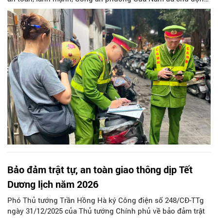
xây dựng và triển khai đồng bộ các phương án bảo đảm an
ninh, trật tự trên toàn địa bàn, đặc biệt tập trung vào thời
điểm cao điểm đêm 31/12 – thời gian diễn ra các hoạt động
vui chơi, tập trung đông người và bắn pháo hoa chào năm
mới.
Bảo đảm trật tự, an toàn giao thông dịp Tết
Dương lịch năm 2026
Phó Thủ tướng Trần Hồng Hà ký Công điện số 248/CĐ-TTg
ngày 31/12/2025 của Thủ tướng Chính phủ về bảo đảm trật