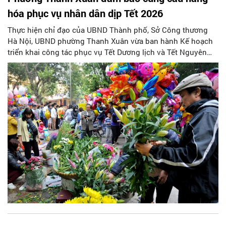
hóa phục vụ nhân dân dịp Tết 2026
Thực hiện chỉ đạo của UBND Thành phố, Sở Công thương
Hà Nội, UBND phường Thanh Xuân vừa ban hành Kế hoạch
triển khai công tác phục vụ Tết Dương lịch và Tết Nguyên
đán Bính Ngọ 2026. Trong đó, phường Thanh Xuân nhấn
mạnh việc bảo đảm cân đối cung cầu các mặt hàng phục vụ
nhân dân dịp Tết Dương lịch và Tết Nguyên đán 2026 trên
địa bàn.