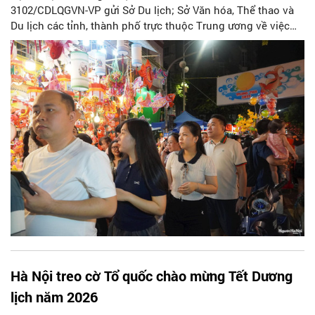
3102/CDLQGVN-VP gửi Sở Du lịch; Sở Văn hóa, Thể thao và
Du lịch các tỉnh, thành phố trực thuộc Trung ương về việc
chuẩn bị các điều kiện phục vụ khách du lịch dịp Tết Dương
lịch 2026 và Tết Nguyên đán Bính Ngọ.
Hà Nội treo cờ Tổ quốc chào mừng Tết Dương
lịch năm 2026