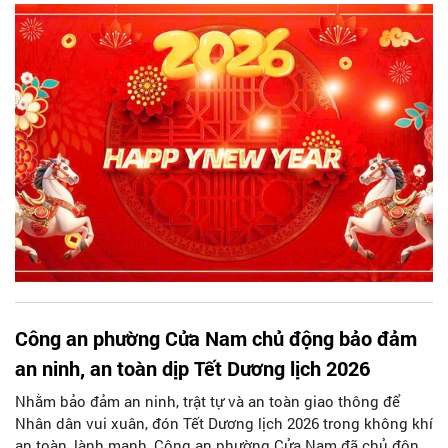
tưởng, tự hào trong toàn xã hội; đảm bảo Nhân dân đón Tết
Dương lịch 2026 và Tết Nguyên đán Bính Ngọ lành mạnh, an
toàn, tiết kiệm, với tinh thần “mọi người, mọi nhà đều có
Tết”...
Công an phường Cửa Nam chủ động bảo đảm
an ninh, an toàn dịp Tết Dương lịch 2026
Nhằm bảo đảm an ninh, trật tự và an toàn giao thông để
Nhân dân vui xuân, đón Tết Dương lịch 2026 trong không khí
an toàn, lành mạnh, Công an phường Cửa Nam đã chủ động