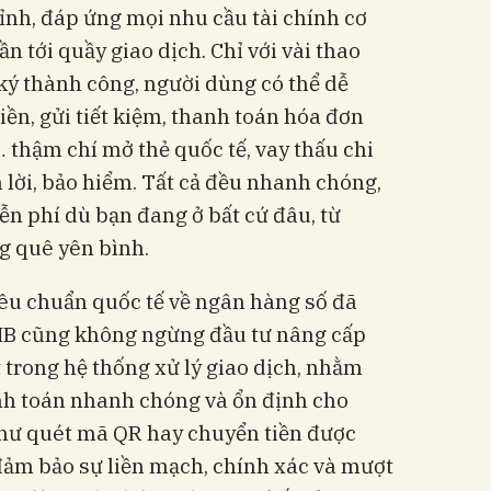
ỉnh, đáp ứng mọi nhu cầu tài chính cơ
 tới quầy giao dịch. Chỉ với vài thao
ký thành công, người dùng có thể dễ
ền, gửi tiết kiệm, thanh toán hóa đơn
… thậm chí mở thẻ quốc tế, vay thấu chi
 lời, bảo hiểm. Tất cả đều nhanh chóng,
ễn phí dù bạn đang ở bất cứ đâu, từ
g quê yên bình.
tiêu chuẩn quốc tế về ngân hàng số đã
HB cũng không ngừng đầu tư nâng cấp
t trong hệ thống xử lý giao dịch, nhằm
h toán nhanh chóng và ổn định cho
như quét mã QR hay chuyển tiền được
 đảm bảo sự liền mạch, chính xác và mượt