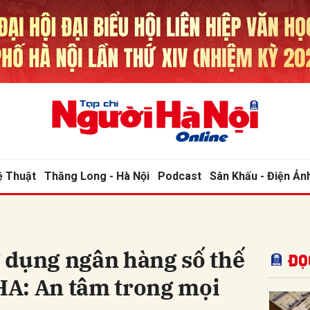
bình luận
ệ Thuật
Thăng Long - Hà Nội
Podcast
Sân Khấu - Điện Ản
Hủy
G
 dụng ngân hàng số thế
Đọ
A: An tâm trong mọi