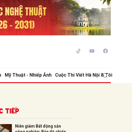
h
Mỹ Thuật - Nhiếp Ảnh
Cuộc Thi Viết Hà Nội & Tôi
ửi
c tiếp
Niên giám Bất động sản
công nghiệp: Bản đồ chiến