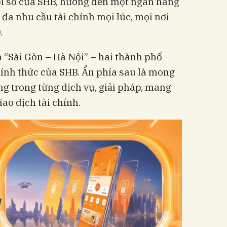
ổi số của SHB, hướng đến một ngân hàng
 đa nhu cầu tài chính mọi lúc, mọi nơi
.
a “Sài Gòn – Hà Nội” – hai thành phố
hính thức của SHB. Ẩn phía sau là mong
g trong từng dịch vụ, giải pháp, mang
ao dịch tài chính.