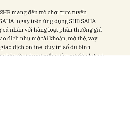
 SHB mang đến trò chơi trực tuyến
h SAHA” ngay trên ứng dụng SHB SAHA
 cá nhân với hàng loạt phần thưởng giá
giao dịch như mở tài khoản, mở thẻ, vay
, giao dịch online, duy trì số dư bình
g nhập ứng dụng mỗi ngày, người chơi sẽ
 có cơ hội “rinh” về nhiều quà tặng cực
 Pro Max, 120.000 giải thưởng tiền mặt,
 ngoài nước, 20.000 voucher, hơn 35.000
với tổng giá trị giải thưởng lên tới hơn
sưu tập đủ 12 Linh thú sẽ cùng chia đều
á 300 triệu đồng (tương đương 60