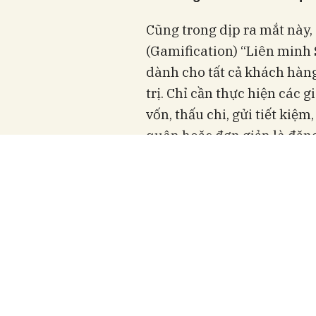
Cũng trong dịp ra mắt này,
(Gamification) “Liên min
dành cho tất cả khách hàng
trị. Chỉ cần thực hiện các 
vốn, thấu chi, gửi tiết kiệm
quân hoặc đơn giản là đăn
được cộng lượt tham gia và
chất như: 2 chiếc iPhone 16
8 voucher du lịch trong và
phần quà điểm SHB Rewards 
3 tỷ đồng.
Đặc biệt, 5 người đầu tiên 
giải thưởng “khủng” trị gi