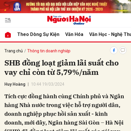
bình luận
Theo Dòng Sự Kiện
Văn Hóa
Văn Học - Nghệ Th
Trang chủ
Thông tin doanh nghiệp
SHB đồng loạt giảm lãi suất cho
vay chỉ còn từ 5,79%/năm
Huy Hoàng
10:44 19/03/2024
Tích cực đồng hành cùng Chính phủ và Ngân
Hủy
G
hàng Nhà nước trong việc hỗ trợ người dân,
doanh nghiệp phục hồi sản xuất - kinh
doanh, mới đây, Ngân hàng Sài Gòn – Hà Nội