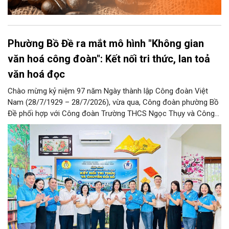
Phường Bồ Đề ra mắt mô hình "Không gian
văn hoá công đoàn": Kết nối tri thức, lan toả
văn hoá đọc
Chào mừng kỷ niệm 97 năm Ngày thành lập Công đoàn Việt
Nam (28/7/1929 – 28/7/2026), vừa qua, Công đoàn phường Bồ
Đề phối hợp với Công đoàn Trường THCS Ngọc Thụy và Công
đoàn Trường Tiểu học Ái Mộ B tổ chức Lễ ra mắt Mô hình
“Không gian văn hóa công đoàn”.