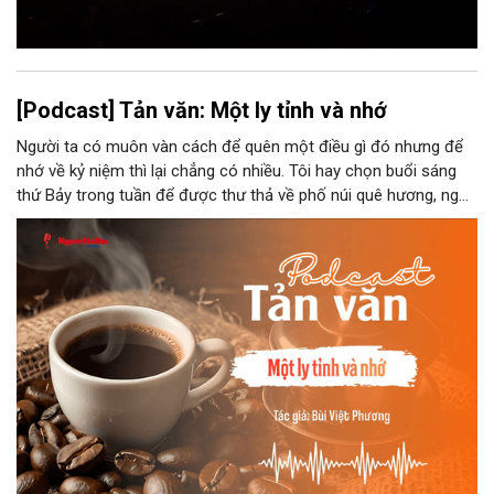
[Podcast] Tản văn: Một ly tỉnh và nhớ
Người ta có muôn vàn cách để quên một điều gì đó nhưng để
nhớ về kỷ niệm thì lại chẳng có nhiều. Tôi hay chọn buổi sáng
thứ Bảy trong tuần để được thư thả về phố núi quê hương, ngồi
đợi giọt đắng của đất đai, mưa nắng điểm từng nhịp xuống
chiếc ly sứ như đợi thời gian mở cánh cửa diệu kì của mình.