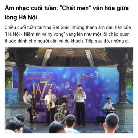
Âm nhạc cuối tuần: “Chất men” văn hóa giữa
lòng Hà Nội
Chiều cuối tuần tại Nhà Bát Giác, những thanh âm đầu tiên của
"Hà Nội - Niềm tin và hy vọng" vang lên như một lời chào quen
thuộc dành cho người dân và du khách. Tiếp sau đó, những giai
điệu jazz kinh điển của thế giới lần lượt cất lên qua phần biểu
diễn của NSƯT Quyền Văn Minh và các nghệ sĩ Bình Minh Jazz
Club, mở ra một không gian âm nhạc giàu cảm xúc ngay giữa
trung tâm Thủ đô.