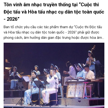
Tôn vinh âm nhạc truyền thống tại “Cuộc thi
Độc tấu và Hòa tấu nhạc cụ dân tộc toàn quốc
- 2026”
Ban tổ chức yêu cầu các tác phẩm tham dự “Cuộc thi Độc tấu
và Hòa tấu nhạc cụ dân tộc toàn quốc - 2026” phải giữ được
phong cách, âm hưởng dân gian đặc trưng hoặc được hòa âm,
phối khí mới trên nền tảng làn điệu âm nhạc truyền thống Việt
Nam, đồng thời phải được trình diễn trực tiếp bằng nhạc cụ dân
tộc.