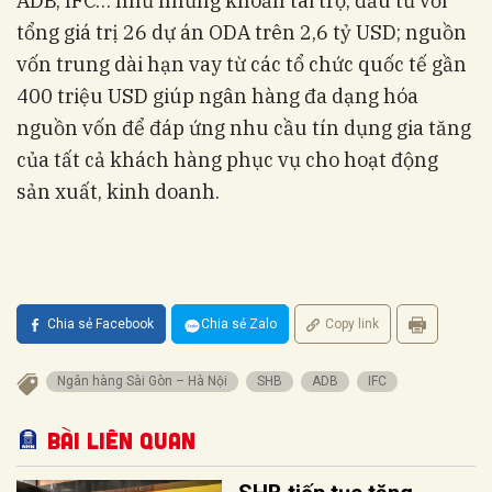
ADB, IFC… như những khoản tài trợ, đầu tư với
tổng giá trị 26 dự án ODA trên 2,6 tỷ USD; nguồn
vốn trung dài hạn vay từ các tổ chức quốc tế gần
400 triệu USD giúp ngân hàng đa dạng hóa
nguồn vốn để đáp ứng nhu cầu tín dụng gia tăng
của tất cả khách hàng phục vụ cho hoạt động
sản xuất, kinh doanh.
Chia sẻ Facebook
Chia sẻ Zalo
Copy link
Ngân hàng Sài Gòn – Hà Nội
SHB
ADB
IFC
Bài liên quan