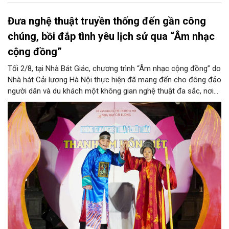
Đưa nghệ thuật truyền thống đến gần công
chúng, bồi đắp tình yêu lịch sử qua “Âm nhạc
cộng đồng”
Tối 2/8, tại Nhà Bát Giác, chương trình “Âm nhạc cộng đồng” do
Nhà hát Cải lương Hà Nội thực hiện đã mang đến cho đông đảo
người dân và du khách một không gian nghệ thuật đa sắc, nơi
những làn điệu cải lương, ca cổ, tân cổ và các tiết mục múa
hòa quyện trong không gian của phố đi bộ hồ Hoàn Kiếm. Đặc
biệt, chương trình có sự giao lưu của các nghệ sĩ đến từ
phương Nam, góp phần tạo nên cuộc gặp gỡ nghệ thuật giàu
cảm xúc.