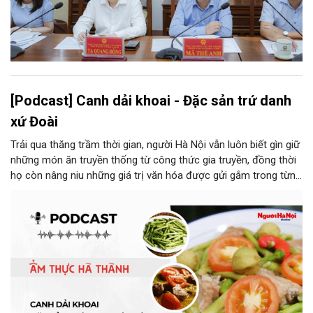
[Podcast] Canh dải khoai - Đặc sản trứ danh
xứ Đoài
Trải qua thăng trầm thời gian, người Hà Nội vẫn luôn biết gìn giữ
những món ăn truyền thống từ công thức gia truyền, đồng thời
họ còn nâng niu những giá trị văn hóa được gửi gắm trong từng
món ăn, từ cách chọn nguyên liệu, chế biến đến cách thưởng
thức. Và canh dải khoai là một món ăn như thế.