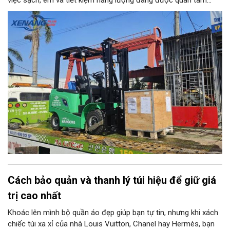
việc sạch, êm và tiết kiệm năng lượng đang được quan tâm
nhiều. Xe nâng điện 1.5 tấn là một trong những lựa chọn phù
hợp với nhiều kho bãi, nhà xưởng và cơ sở sản xuất nhờ tải
trọng đáp ứng các loại hàng hóa phổ biến, đồng thời có khả
năng vận hành linh hoạt trong nhiều môi trường.
Cách bảo quản và thanh lý túi hiệu để giữ giá
trị cao nhất
Khoác lên mình bộ quần áo đẹp giúp bạn tự tin, nhưng khi xách
chiếc túi xa xỉ của nhà Louis Vuitton, Chanel hay Hermès, bạn