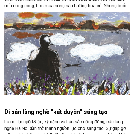
uốn cong cong, bốn mùa nồng nàn hương hoa cỏ. Những buổi
hoàng hôn, khi nắng đã dịu xuống phía cuối sông, đám hoa tím
lại thẫm màu như có ai vừa rắc lên một lớp khói.
Di sản làng nghề “kết duyên” sáng tạo
Là nơi lưu giữ ký ức, kỹ năng và bản sắc cộng đồng, các làng
nghề Hà Nội dần trở thành nguồn lực cho sáng tạo. Sự gặp gỡ