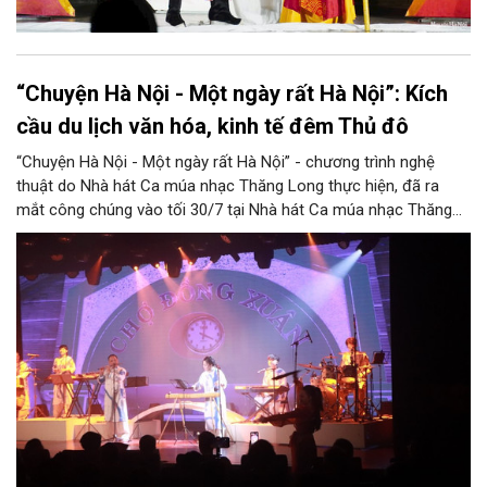
“Chuyện Hà Nội - Một ngày rất Hà Nội”: Kích
cầu du lịch văn hóa, kinh tế đêm Thủ đô
“Chuyện Hà Nội - Một ngày rất Hà Nội” - chương trình nghệ
thuật do Nhà hát Ca múa nhạc Thăng Long thực hiện, đã ra
mắt công chúng vào tối 30/7 tại Nhà hát Ca múa nhạc Thăng
Long (số 31 - 33 phố Lương Văn Can, phường Hoàn Kiếm).