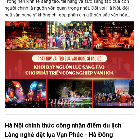
Trong nền kinh tế sáng tạo, tài năng và sức sáng tạo của con
người chính là nguồn vốn quan trọng nhất. Đối với Hà Nội, đội
ngũ văn nghệ sĩ không chỉ góp phần gìn giữ bản sắc văn hóa
mà còn giữ vai trò trung tâm trong quá trình hình thành các sản
phẩm công nghiệp văn hóa có giá trị. Khơi dậy, phát huy và tạo
điều kiện để nguồn lực sáng tạo ấy phát triển sẽ là “chìa khóa”
để Hà Nội khai thác hiệu quả tiềm năng văn hóa, nâng cao năng
lực cạnh tranh và khẳng định vị thế của một trung tâm sáng tạo
trong kỷ nguyên mới.
Hà Nội chính thức công nhận điểm du lịch
Làng nghề dệt lụa Vạn Phúc - Hà Đông