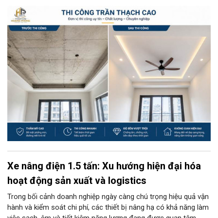
thể thiếu trong các công trình nhà ở, văn phòng, showroom hay
biệt thự... Không chỉ mang lại tính thẩm mỹ cao, trần thạch cao
còn giúp che giấu hệ thống dây điện, đường ống kỹ thuật, đồng
thời cải thiện đáng kể khả năng cách âm, cách nhiệt cho không
gian sống. Tuy nhiên, để có được một hệ trần thạch cao bền
đẹp theo thời gian, việc lựa chọn đúng đơn vị thi công có tay
nghề và kinh nghiệm thực tế lại là yếu tố quyết định.
Xe nâng điện 1.5 tấn: Xu hướng hiện đại hóa
hoạt động sản xuất và logistics
Trong bối cảnh doanh nghiệp ngày càng chú trọng hiệu quả vận
hành và kiểm soát chi phí, các thiết bị nâng hạ có khả năng làm