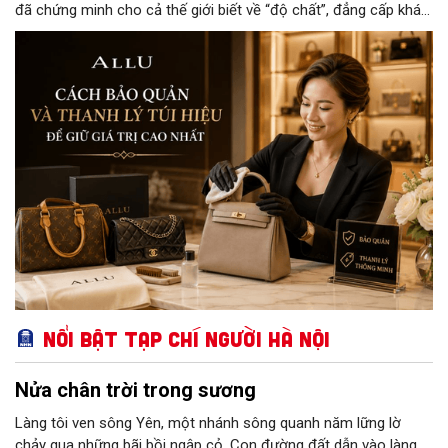
đã chứng minh cho cả thế giới biết về “độ chất”, đẳng cấp khác
biệt và gu thẩm mỹ tinh tế của người chủ sở hữu. Nếu bạn
muốn giữ những chiếc túi này mới nguyên như vừa bóc tem hay
đôi khi cần thanh lý cho các cửa hàng với giá cao thì đừng bỏ
qua cách bảo quản chính xác nhất dưới đây nhé.
Nổi bật Tạp chí Người Hà Nội
Nửa chân trời trong sương
Làng tôi ven sông Yên, một nhánh sông quanh năm lững lờ
chảy qua những bãi bồi ngập cỏ. Con đường đất dẫn vào làng