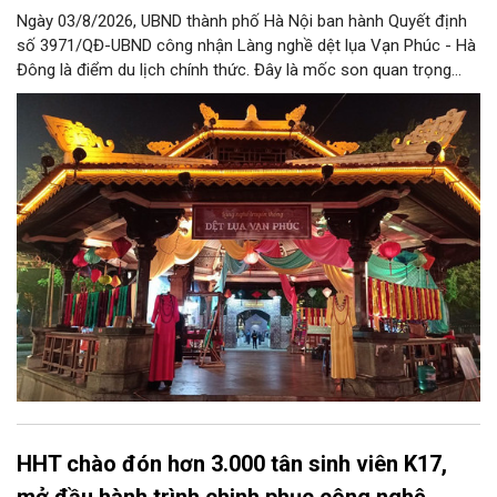
Ngày 03/8/2026, UBND thành phố Hà Nội ban hành Quyết định
số 3971/QĐ-UBND công nhận Làng nghề dệt lụa Vạn Phúc - Hà
Đông là điểm du lịch chính thức. Đây là mốc son quan trọng
trong hành trình bảo tồn di sản văn hóa, đồng thời tạo cơ hội
lớn để làng nghề khẳng định vị thế, phát triển du lịch văn hóa
bền vững và lan tỏa tinh hoa lụa Việt.
HHT chào đón hơn 3.000 tân sinh viên K17,