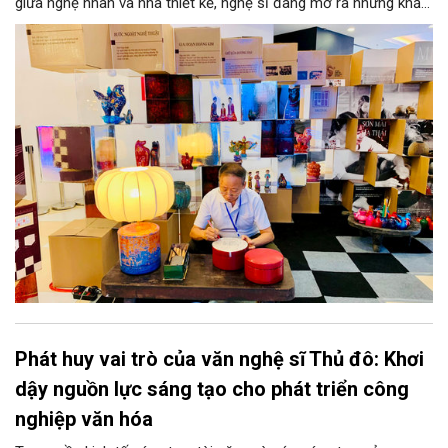
giữa nghệ nhân và nhà thiết kế, nghệ sĩ đang mở ra những khả
năng phát triển mới cho thủ công đương đại trên nền tảng di
sản. Từ những cuộc “kết duyên” đầy cảm hứng ấy, Hà Nội đang
khơi thông mạch ngầm của hệ sinh thái thủ công, biến vốn cổ
thành động lực bền vững cho tương lai.
Phát huy vai trò của văn nghệ sĩ Thủ đô: Khơi
dậy nguồn lực sáng tạo cho phát triển công
nghiệp văn hóa