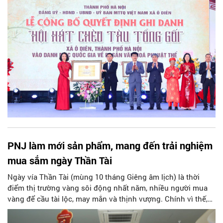
PNJ làm mới sản phẩm, mang đến trải nghiệm
mua sắm ngày Thần Tài
Ngày vía Thần Tài (mùng 10 tháng Giêng âm lịch) là thời
điểm thị trường vàng sôi động nhất năm, nhiều người mua
vàng để cầu tài lộc, may mắn và thịnh vượng. Chính vì thế,
Công ty Cổ phần Vàng bạc Đá quý Phú Nhuận (PNJ) đã
nghiên cứu đưa ra nhiều sản phẩm Vía Thần Tài 2026, mang