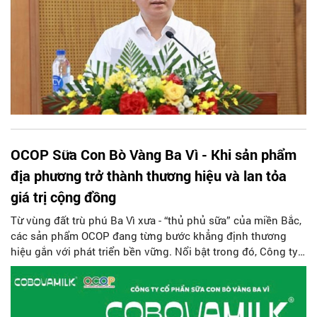
OCOP Sữa Con Bò Vàng Ba Vì - Khi sản phẩm
địa phương trở thành thương hiệu và lan tỏa
giá trị cộng đồng
Từ vùng đất trù phú Ba Vì xưa - “thủ phủ sữa” của miền Bắc,
các sản phẩm OCOP đang từng bước khẳng định thương
hiệu gắn với phát triển bền vững. Nổi bật trong đó, Công ty
Cổ phần Sữa Con Bò Vàng Ba Vì (COBOVAMILK) không chỉ
nâng tầm đặc sản sữa địa phương mà còn lan tỏa giá trị
nhân văn thông qua nhiều hoạt động an sinh xã hội, từ thiện
thiết thực.