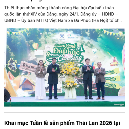
Thiết thực chào mừng thành công Đại hội đại biểu toàn
quốc lần thứ XIV của Đảng, ngày 24/1, Đảng ủy – HĐND –
UBND – Ủy ban MTTQ Việt Nam xã Đa Phúc (Hà Nội) tổ chức
Lễ khánh thành và gắn biển công trình tu bổ, tôn tạo di tích
đền Bà (thôn Xuân Lai) và ra mắt chương trình “Du lịch xanh
Đa Phúc – River Camping”.
Khai mạc Tuần lễ sản phẩm Thái Lan 2026 tại