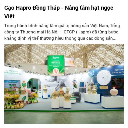
Gạo Hapro Đồng Tháp - Nâng tầm hạt ngọc
Việt
Trong hành trình nâng tầm giá trị nông sản Việt Nam, Tổng
công ty Thương mại Hà Nội – CTCP (Hapro) đã từng bước
khẳng định vị thế thương hiệu thông qua các dòng sản
phẩm gạo chất lượng cao mang thương hiệu Hapro Đồng
Tháp. Không chỉ được người tiêu dùng trong nước tin tưởng
lựa chọn, gạo Hapro còn đang từng bước chinh phục nhiều
thị trường quốc tế, góp phần quảng bá hình ảnh hạt gạo Việt
trên bản đồ thế giới.