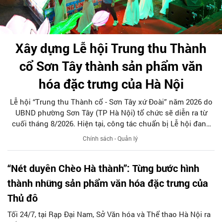
Xây dựng Lễ hội Trung thu Thành
cổ Sơn Tây thành sản phẩm văn
hóa đặc trưng của Hà Nội
Lễ hội “Trung thu Thành cổ - Sơn Tây xứ Đoài” năm 2026 do
UBND phường Sơn Tây (TP Hà Nội) tổ chức sẽ diễn ra từ
cuối tháng 8/2026. Hiện tại, công tác chuẩn bị Lễ hội đang
được chính quyền phường Sơn Tây cùng các phòng, ban,
Chính sách - Quản lý
ngành, đơn vị và 25 tổ dân phố khẩn trương triển khai, tạo
khí thế sôi nổi, sẵn sàng mang đến cho Nhân dân và du
“Nét duyên Chèo Hà thành”: Từng bước hình
khách một mùa Trung thu quy mô, đặc sắc và giàu bản sắc
văn hóa xứ Đoài.
thành những sản phẩm văn hóa đặc trưng của
Thủ đô
Tối 24/7, tại Rạp Đại Nam, Sở Văn hóa và Thể thao Hà Nội ra