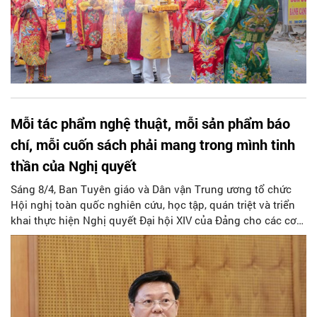
Mỗi tác phẩm nghệ thuật, mỗi sản phẩm báo
chí, mỗi cuốn sách phải mang trong mình tinh
thần của Nghị quyết
Sáng 8/4, Ban Tuyên giáo và Dân vận Trung ương tổ chức
Hội nghị toàn quốc nghiên cứu, học tập, quán triệt và triển
khai thực hiện Nghị quyết Đại hội XIV của Đảng cho các cơ
quan báo chí; đại biểu văn nghệ sĩ, trí thức trên cả nước. Tạp
chí Người Hà Nội trân trọng giới thiệu Toàn văn Phát biểu
kết luận của đồng chí Trần Thanh Lâm (Ủy viên Ban Chấp
hành Trung ương Đảng, Phó Trưởng ban Tuyên giáo và Dân
vận Trung ương) tại Hội nghị.