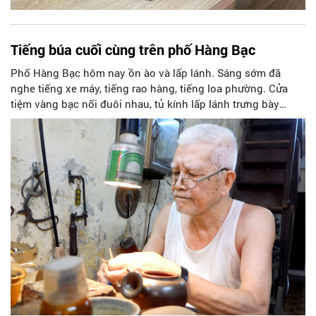
Tiếng búa cuối cùng trên phố Hàng Bạc
Phố Hàng Bạc hôm nay ồn ào và lấp lánh. Sáng sớm đã
nghe tiếng xe máy, tiếng rao hàng, tiếng loa phường. Cửa
tiệm vàng bạc nối đuôi nhau, tủ kính lấp lánh trưng bày
những sản phẩm công nghiệp bóng loáng, đẹp đẽ một cách
vô hồn. Những chiếc máy ảnh ngoại quốc chụp vội, những
bàn tay xa lạ lướt qua tủ kính, chẳng ai kịp nghe thấy tiếng
động từ trong ngõ nhỏ. Phố Hàng Bạc bây giờ giàu có, hiện
đại, nhưng hình như thiếu một thứ gì. Thiếu cái âm thanh cũ,
cái nhịp đập cũ của làng nghề.