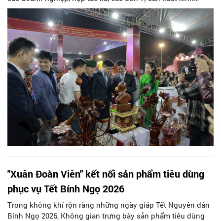
doanh, các làng nghề tiêu biểu có điều kiện đưa sản phẩm
của mình tiếp cận gần hơn với người tiêu dùng, tối 10/2, Sở
Công Thương Hà Nội phối hợp với UBND xã Đa Phúc khai
mạc Không gian trưng bày sản phẩm tiêu dùng phục vụ Tết
Nguyên đán Bính Ngọ 2026 với chủ đề “Xuân Đoàn viên”.
"Xuân Đoàn Viên" kết nối sản phẩm tiêu dùng
phục vụ Tết Bính Ngọ 2026
Trong không khí rộn ràng những ngày giáp Tết Nguyên đán
Bính Ngọ 2026, Không gian trưng bày sản phẩm tiêu dùng