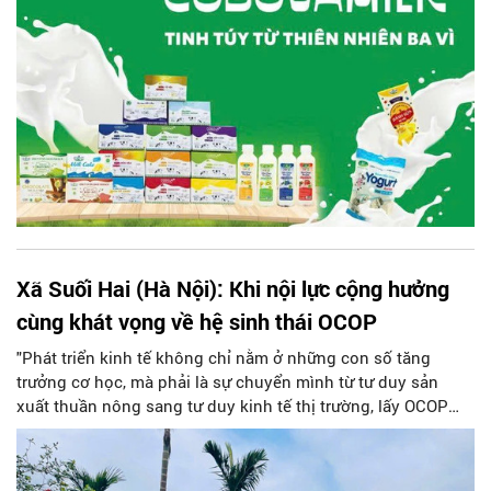
Xã Suối Hai (Hà Nội): Khi nội lực cộng hưởng
cùng khát vọng về hệ sinh thái OCOP
"Phát triển kinh tế không chỉ nằm ở những con số tăng
trưởng cơ học, mà phải là sự chuyển mình từ tư duy sản
xuất thuần nông sang tư duy kinh tế thị trường, lấy OCOP
làm đòn bẩy để định vị thương hiệu địa phương". Đây chính
là thông điệp xuyên suốt trong lộ trình bứt phá của xã Suối
Hai giai đoạn 2025-2030.