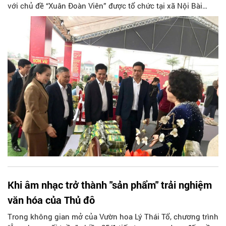
với chủ đề “Xuân Đoàn Viên” được tổ chức tại xã Nội Bài
không chỉ đáp ứng nhu cầu mua sắm Tết của người dân mà
còn trở thành điểm nhấn xúc tiến thương mại, kết nối cung -
cầu, quảng bá sản phẩm địa phương và lan tỏa các giá trị
văn hóa truyền thống.
Khi âm nhạc trở thành "sản phẩm" trải nghiệm
văn hóa của Thủ đô
Trong không gian mở của Vườn hoa Lý Thái Tổ, chương trình