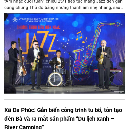
“Âm nhạc cuối tuần” chiều 25/1 tiếp tục mang Jazz đến gần
công chúng Thủ đô bằng những thanh âm nhẹ nhàng, sâu
lắng và đầy cảm xúc.
Xã Đa Phúc: Gắn biển công trình tu bổ, tôn tạo
đền Bà và ra mắt sản phẩm “Du lịch xanh –
River Camping”