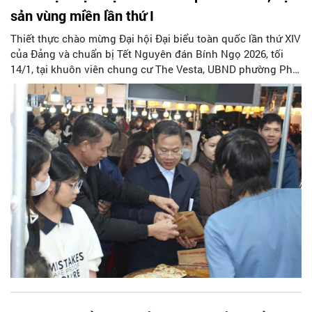
sản vùng miền lần thứ I
Thiết thực chào mừng Đại hội Đại biểu toàn quốc lần thứ XIV
của Đảng và chuẩn bị Tết Nguyên đán Bính Ngọ 2026, tối
14/1, tại khuôn viên chung cư The Vesta, UBND phường Phú
Lương (Hà Nội) tổ chức Lễ khai mạc Hội chợ kết nối sản
phẩm OCOP, làng nghề truyền thống, đặc sản vùng miền lần
thứ 1 trên địa bàn phường.