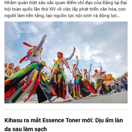
Nhằm quán triệt sâu sắc quan điểm chỉ đạo của Đảng tại Đại
hội toàn quốc lần thứ XIV về việc lấy phát triển văn hóa, con
người làm nền tảng, tạo nguồn lực nội sinh và động lực
mạnh mẽ cho sự phát triển đất nước, Phó Thủ tướng Phạm
Thị Thanh Trà đã ký ban hành Quyết định phê duyệt Kế
hoạch tổ chức “Ngày Văn hóa Việt Nam” giai đoạn 2026 -
2030. Quyết định này nhằm cụ thể hóa Nghị quyết số 80-
NQ/TW ngày 07 tháng 01 năm 2026 của Bộ Chính trị, trong
đó chính thức lựa chọn ngày 24 tháng 11 hằng năm là “Ngày
Văn hóa Việt Nam”.