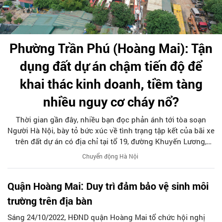
Phường Trần Phú (Hoàng Mai): Tận
dụng đất dự án chậm tiến độ để
khai thác kinh doanh, tiềm tàng
nhiều nguy cơ cháy nổ?
Thời gian gần đây, nhiều bạn đọc phản ánh tới tòa soạn
Người Hà Nội, bày tỏ bức xúc về tình trạng tập kết của bãi xe
trên đất dự án có địa chỉ tại tổ 19, đường Khuyến Lương,
phường Trần Phú, quận Hoàng Mai (ven đê Nguyễn Khoái,
Chuyển động Hà Nội
cạnh khu dân cư Ao Vực), ảnh hưởng lớn đến đời sống
người dân trên địa bàn phường.
Quận Hoàng Mai: Duy trì đảm bảo vệ sinh môi
trường trên địa bàn
Sáng 24/10/2022, HĐND quận Hoàng Mai tổ chức hội nghị