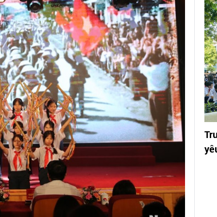
Tr
yê