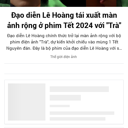
Đạo diễn Lê Hoàng tái xuất màn
ảnh rộng ở phim Tết 2024 với "Trà"
Đạo diễn Lê Hoàng chính thức trở lại màn ảnh rộng với bộ
phim điện ảnh "Trà", dự kiến khởi chiếu vào mùng 1 Tết
Nguyên đán. Đây là bộ phim của đạo diễn Lê Hoàng với sự
tham gia của nghệ sĩ Việt Hương, Trương Minh Quốc Thái và
Thế giới điện ảnh
gương mặt mới Đoàn Trinh.