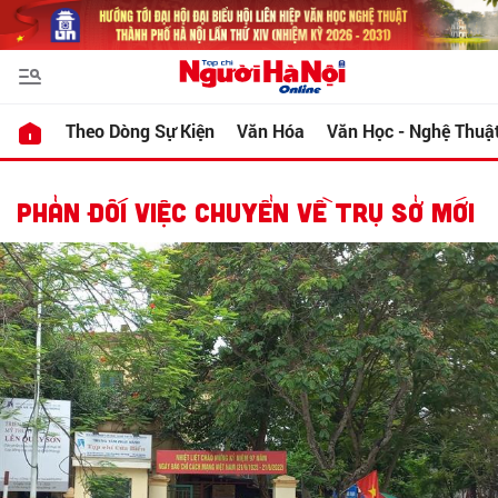
Theo Dòng Sự Kiện
Văn Hóa
Văn Học - Nghệ Thuậ
PHẢN ĐỐI VIỆC CHUYỂN VỀ TRỤ SỞ MỚI