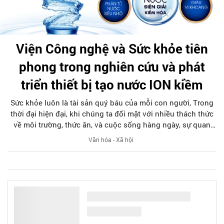
Viện Công nghệ và Sức khỏe tiên
phong trong nghiên cứu và phát
triển thiết bị tạo nước ION kiềm
Sức khỏe luôn là tài sản quý báu của mỗi con người, Trong
thời đại hiện đại, khi chúng ta đối mặt với nhiều thách thức
về môi trường, thức ăn, và cuộc sống hàng ngày, sự quan
tâm và đầu tư vào sức khỏe đã trở nên quan trọng hơn bao
Văn hóa - Xã hội
giờ hết.