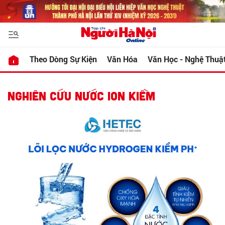
Theo Dòng Sự Kiện
Văn Hóa
Văn Học - Nghệ Thuậ
NGHIÊN CỨU NƯỚC ION KIỀM