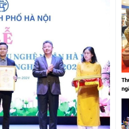
Th
ng