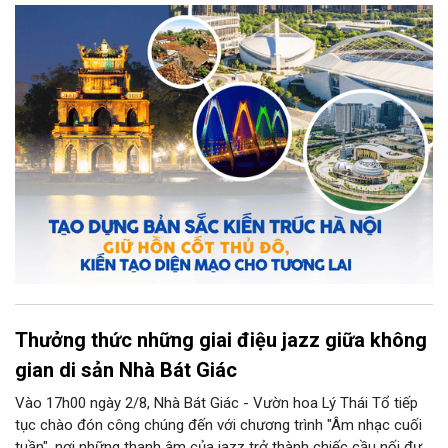
kiến tạo những công trình mới hài hòa với không gian lịch sử,
đồng thời phát huy vai trò của đội ngũ kiến trúc sư trong bảo
tồn và sáng tạo, là yêu cầu quan trọng để xây dựng Thủ đô
"Văn hiến - Văn minh - Hiện đại", đáp ứng yêu cầu phát triển
trong thời kỳ mới.
Thưởng thức những giai điệu jazz giữa không
gian di sản Nhà Bát Giác
Vào 17h00 ngày 2/8, Nhà Bát Giác - Vườn hoa Lý Thái Tổ tiếp
tục chào đón công chúng đến với chương trình "Âm nhạc cuối
tuần", nơi những thanh âm của jazz trở thành chiếc cầu nối đưa