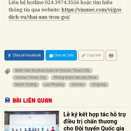
Liên hệ hotline 024.3974.3556 hoặc tìm hiểu
thông tin qua website:
https://vinmec.com/vi/goi-
dich-vu/thai-san-tron-goi/
Chia sẻ Facebook
Chia sẻ Zalo
Copy link
Bệnh viện Đa khoa Quốc tế Vinmec Times City
Vinmec Times City
Phòng khám Sản phụ khoa
Mạnh Trường
Lan Phương
Vinmec
Vingroup
Bài liên quan
Lễ ký kết hợp tác hỗ trợ
điều trị chấn thương
cho Đội tuyển Quốc gia