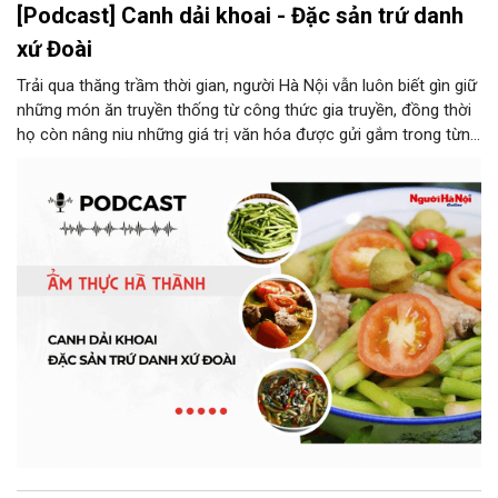
[Podcast] Canh dải khoai - Đặc sản trứ danh
xứ Đoài
Trải qua thăng trầm thời gian, người Hà Nội vẫn luôn biết gìn giữ
những món ăn truyền thống từ công thức gia truyền, đồng thời
họ còn nâng niu những giá trị văn hóa được gửi gắm trong từng
món ăn, từ cách chọn nguyên liệu, chế biến đến cách thưởng
thức. Và canh dải khoai là một món ăn như thế.