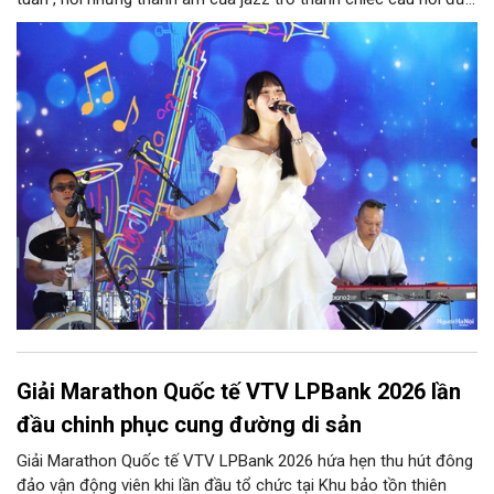
nhiều nền văn hóa gặp gỡ trong không gian di sản giữa lòng Thủ
đô. Từ những tác phẩm kinh điển của thế giới đến những giai
điệu Việt Nam đậm chất tự sự, chương trình mở ra một hành
trình thưởng thức âm nhạc đa tầng cảm xúc, góp phần bồi đắp
diện mạo văn hóa của Hà Nội - Thành phố sáng tạo.
Giải Marathon Quốc tế VTV LPBank 2026 lần
đầu chinh phục cung đường di sản
Giải Marathon Quốc tế VTV LPBank 2026 hứa hẹn thu hút đông
đảo vận động viên khi lần đầu tổ chức tại Khu bảo tồn thiên