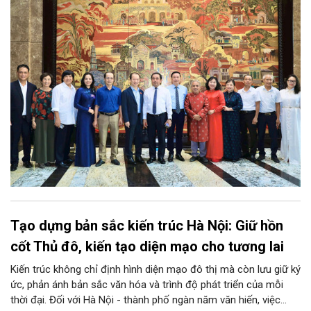
hóa và phát huy nguồn lực con người, góp phần tạo động lực
mới cho sự phát triển nhanh, bền vững của Thủ đô.
Tạo dựng bản sắc kiến trúc Hà Nội: Giữ hồn
cốt Thủ đô, kiến tạo diện mạo cho tương lai
Kiến trúc không chỉ định hình diện mạo đô thị mà còn lưu giữ ký
ức, phản ánh bản sắc văn hóa và trình độ phát triển của mỗi
thời đại. Đối với Hà Nội - thành phố ngàn năm văn hiến, việc