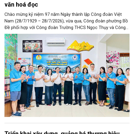
văn hoá đọc
Chào mừng kỷ niệm 97 năm Ngày thành lập Công đoàn Việt
Nam (28/7/1929 – 28/7/2026), vừa qua, Công đoàn phường Bồ
Đề phối hợp với Công đoàn Trường THCS Ngọc Thụy và Công
đoàn Trường Tiểu học Ái Mộ B tổ chức Lễ ra mắt Mô hình
“Không gian văn hóa công đoàn”.
Triển khai xây dựng, quảng bá thương hiệu