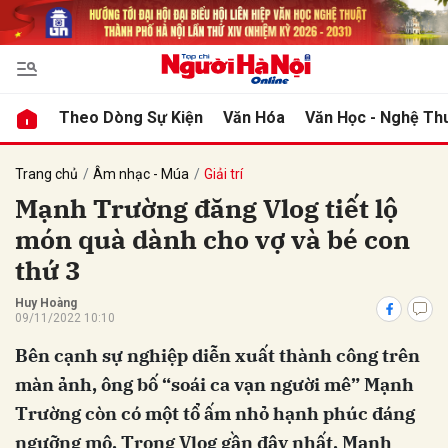
bình luận
Theo Dòng Sự Kiện
Văn Hóa
Văn Học - Nghệ Th
Trang chủ
Âm nhạc - Múa
Giải trí
Mạnh Trường đăng Vlog tiết lộ
món quà dành cho vợ và bé con
thứ 3
Huy Hoàng
09/11/2022 10:10
Hủy
G
Bên cạnh sự nghiệp diễn xuất thành công trên
màn ảnh, ông bố “soái ca vạn người mê” Mạnh
Trường còn có một tổ ấm nhỏ hạnh phúc đáng
ngưỡng mộ. Trong Vlog gần đây nhất, Mạnh