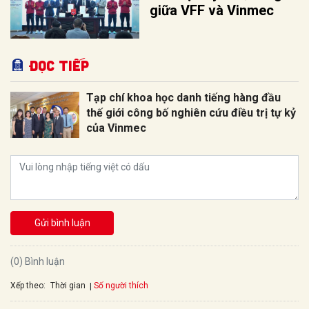
giữa VFF và Vinmec
Đọc tiếp
Tạp chí khoa học danh tiếng hàng đầu
thế giới công bố nghiên cứu điều trị tự kỷ
của Vinmec
Gửi bình luận
(0) Bình luận
Xếp theo:
Số người thích
Thời gian