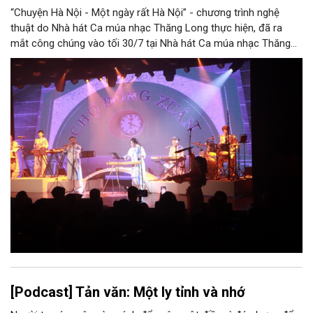
“Chuyện Hà Nội - Một ngày rất Hà Nội” - chương trình nghệ
thuật do Nhà hát Ca múa nhạc Thăng Long thực hiện, đã ra
mắt công chúng vào tối 30/7 tại Nhà hát Ca múa nhạc Thăng
Long (số 31 - 33 phố Lương Văn Can, phường Hoàn Kiếm).
[Podcast] Tản văn: Một ly tỉnh và nhớ