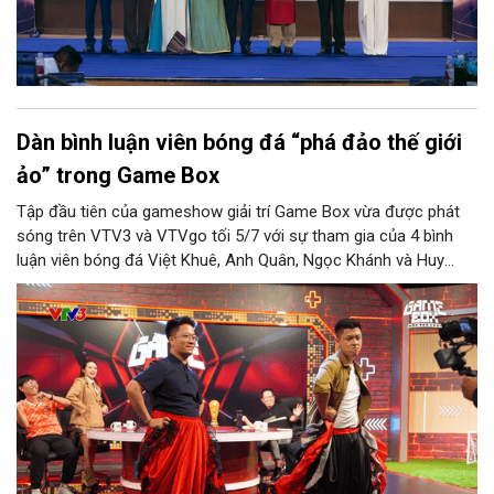
Dàn bình luận viên bóng đá “phá đảo thế giới
ảo” trong Game Box
Tập đầu tiên của gameshow giải trí Game Box vừa được phát
sóng trên VTV3 và VTVgo tối 5/7 với sự tham gia của 4 bình
luận viên bóng đá Việt Khuê, Anh Quân, Ngọc Khánh và Huy
Phước. Với chủ đề “Khởi động World Cup - Phá đảo thế giới ảo”,
chương trình do ê-kíp Ban Văn hóa - Giải trí của VTV thực hiện
đưa các khách mời trải qua những thử thách vận động, đấu trí
và trò chơi điện tử, đồng thời chia sẻ những câu chuyện phía
sau cabin bình luận.