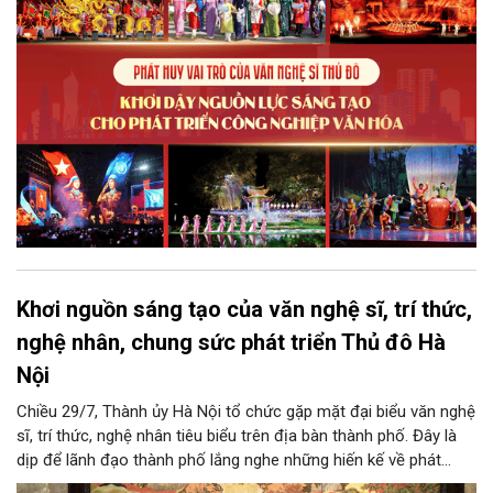
để Hà Nội khai thác hiệu quả tiềm năng văn hóa, nâng cao năng
lực cạnh tranh và khẳng định vị thế của một trung tâm sáng tạo
trong kỷ nguyên mới.
Khơi nguồn sáng tạo của văn nghệ sĩ, trí thức,
nghệ nhân, chung sức phát triển Thủ đô Hà
Nội
Chiều 29/7, Thành ủy Hà Nội tổ chức gặp mặt đại biểu văn nghệ
sĩ, trí thức, nghệ nhân tiêu biểu trên địa bàn thành phố. Đây là
dịp để lãnh đạo thành phố lắng nghe những hiến kế về phát
triển khoa học công nghệ, đổi mới sáng tạo, công nghiệp văn