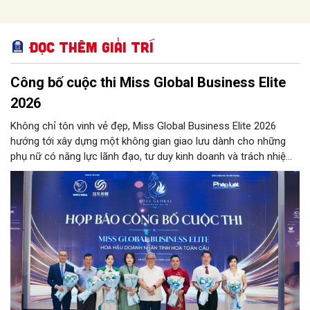
Đọc thêm Giải trí
Công bố cuộc thi Miss Global Business Elite
2026
Không chỉ tôn vinh vẻ đẹp, Miss Global Business Elite 2026
hướng tới xây dựng một không gian giao lưu dành cho những
phụ nữ có năng lực lãnh đạo, tư duy kinh doanh và trách nhiệm
với cộng đồng. Cuộc thi dự kiến quy tụ nữ doanh nhân đến từ
nhiều quốc gia, kết hợp các hoạt động văn hóa, nghệ thuật và
xúc tiến thương mại quốc tế.