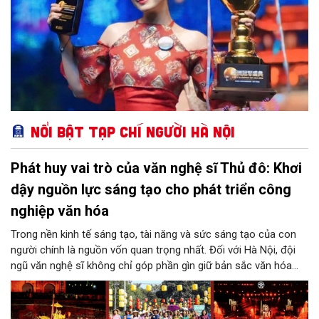
Nổi bật Tạp chí Người Hà Nội
Phát huy vai trò của văn nghệ sĩ Thủ đô: Khơi
dậy nguồn lực sáng tạo cho phát triển công
nghiệp văn hóa
Trong nền kinh tế sáng tạo, tài năng và sức sáng tạo của con
người chính là nguồn vốn quan trọng nhất. Đối với Hà Nội, đội
ngũ văn nghệ sĩ không chỉ góp phần gìn giữ bản sắc văn hóa
mà còn giữ vai trò trung tâm trong quá trình hình thành các sản
phẩm công nghiệp văn hóa có giá trị. Khơi dậy, phát huy và tạo
điều kiện để nguồn lực sáng tạo ấy phát triển sẽ là “chìa khóa”