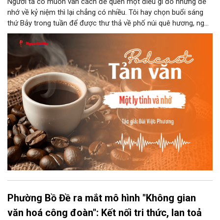
Người ta có muôn vàn cách để quên một điều gì đó nhưng để
nhớ về kỷ niệm thì lại chẳng có nhiều. Tôi hay chọn buổi sáng
thứ Bảy trong tuần để được thư thả về phố núi quê hương, ngồi
đợi giọt đắng của đất đai, mưa nắng điểm từng nhịp xuống
chiếc ly sứ như đợi thời gian mở cánh cửa diệu kì của mình.
Phường Bồ Đề ra mắt mô hình "Không gian
văn hoá công đoàn": Kết nối tri thức, lan toả