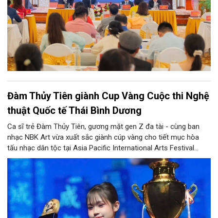
Đàm Thủy Tiên giành Cup Vàng Cuộc thi Nghệ
thuật Quốc tế Thái Bình Dương
Ca sĩ trẻ Đàm Thủy Tiên, gương mặt gen Z đa tài - cùng ban
nhạc NBK Art vừa xuất sắc giành cúp vàng cho tiết mục hòa
tấu nhạc dân tộc tại Asia Pacific International Arts Festival
(APIAF) - Liên hoan Nghệ thuật quốc tế châu Á - Thái Bình
Dương.