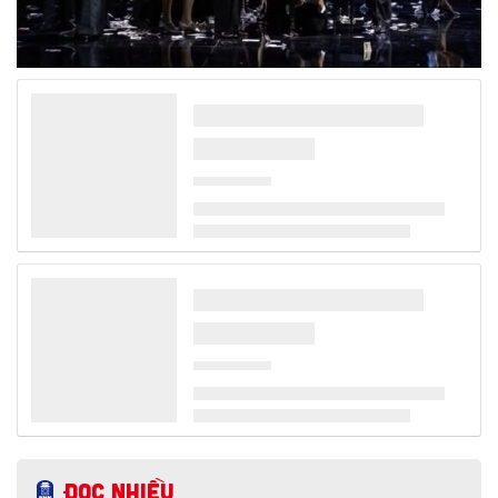
Cách bảo quản và thanh lý túi hiệu để giữ giá
trị cao nhất
Khoác lên mình bộ quần áo đẹp giúp bạn tự tin, nhưng khi xách
chiếc túi xa xỉ của nhà Louis Vuitton, Chanel hay Hermès, bạn
đã chứng minh cho cả thế giới biết về “độ chất”, đẳng cấp khác
biệt và gu thẩm mỹ tinh tế của người chủ sở hữu. Nếu bạn
muốn giữ những chiếc túi này mới nguyên như vừa bóc tem hay
đôi khi cần thanh lý cho các cửa hàng với giá cao thì đừng bỏ
qua cách bảo quản chính xác nhất dưới đây nhé.