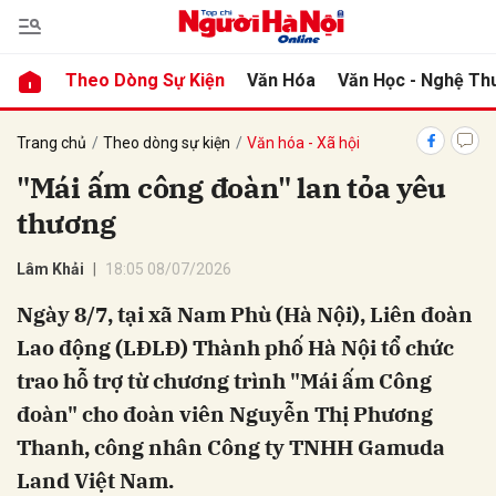
Theo Dòng Sự Kiện
Văn Hóa
Văn Học - Nghệ Th
bình luận
Trang chủ
Theo dòng sự kiện
Văn hóa - Xã hội
"Mái ấm công đoàn" lan tỏa yêu
thương
Lâm Khải
18:05 08/07/2026
Ngày 8/7, tại xã Nam Phù (Hà Nội), Liên đoàn
Lao động (LĐLĐ) Thành phố Hà Nội tổ chức
Hủy
G
trao hỗ trợ từ chương trình "Mái ấm Công
đoàn" cho đoàn viên Nguyễn Thị Phương
Thanh, công nhân Công ty TNHH Gamuda
Land Việt Nam.