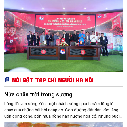
Nổi bật Tạp chí Người Hà Nội
Nửa chân trời trong sương
Làng tôi ven sông Yên, một nhánh sông quanh năm lững lờ
chảy qua những bãi bồi ngập cỏ. Con đường đất dẫn vào làng
uốn cong cong, bốn mùa nồng nàn hương hoa cỏ. Những buổi
hoàng hôn, khi nắng đã dịu xuống phía cuối sông, đám hoa tím