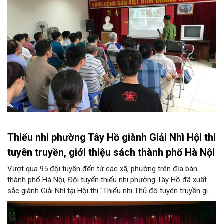
96A và 96B Định Công (phường Phương Liệt, thành phố Hà Nội)
tổ chức buổi tuyên truyền, phổ biến kiến thức và kỹ năng về
PCCC&CNCH.
Thiếu nhi phường Tây Hồ giành Giải Nhì Hội thi
tuyên truyền, giới thiệu sách thành phố Hà Nội
Vượt qua 95 đội tuyển đến từ các xã, phường trên địa bàn
thành phố Hà Nội, Đội tuyển thiếu nhi phường Tây Hồ đã xuất
sắc giành Giải Nhì tại Hội thi "Thiếu nhi Thủ đô tuyên truyền giới
thiệu sách; Múa hát tập thể và Ca khúc măng non" năm 2026 do
Sở Văn hóa và Thể thao Hà Nội tổ chức.