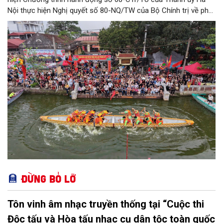
Nội thực hiện Nghị quyết số 80-NQ/TW của Bộ Chính trị về phát
triển Văn hóa Việt Nam; Kế hoạch của UBND Thành phố Hà Nội,
phường Thượng Cát tổ chức nhiều hoạt động trong tháng
11/2026 hưởng ứng “Ngày Văn hóa Việt Nam” năm 2026 trên
địa bàn.
Đừng bỏ lỡ
Tôn vinh âm nhạc truyền thống tại “Cuộc thi
Độc tấu và Hòa tấu nhạc cụ dân tộc toàn quốc