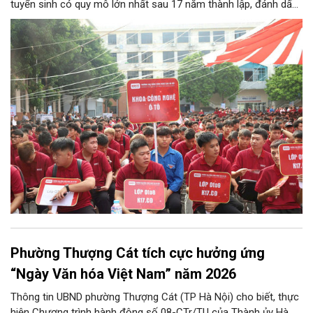
tuyển sinh có quy mô lớn nhất sau 17 năm thành lập, đánh dấu
bước chuyển mình quan trọng của nhà trường.
Phường Thượng Cát tích cực hưởng ứng
“Ngày Văn hóa Việt Nam” năm 2026
Thông tin UBND phường Thượng Cát (TP Hà Nội) cho biết, thực
hiện Chương trình hành động số 08-CTr/TU của Thành ủy Hà