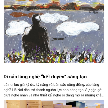
lại thẫm màu như có ai vừa rắc lên một lớp khói.
Di sản làng nghề “kết duyên” sáng tạo
Là nơi lưu giữ ký ức, kỹ năng và bản sắc cộng đồng, các làng
nghề Hà Nội dần trở thành nguồn lực cho sáng tạo. Sự gặp gỡ
giữa nghệ nhân và nhà thiết kế, nghệ sĩ đang mở ra những khả
năng phát triển mới cho thủ công đương đại trên nền tảng di
sản. Từ những cuộc “kết duyên” đầy cảm hứng ấy, Hà Nội đang