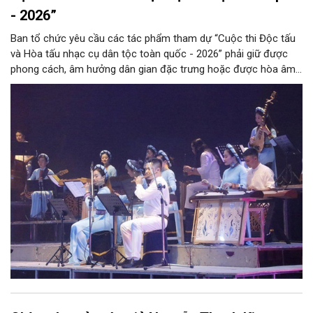
- 2026”
Ban tổ chức yêu cầu các tác phẩm tham dự “Cuộc thi Độc tấu
và Hòa tấu nhạc cụ dân tộc toàn quốc - 2026” phải giữ được
phong cách, âm hưởng dân gian đặc trưng hoặc được hòa âm,
phối khí mới trên nền tảng làn điệu âm nhạc truyền thống Việt
Nam, đồng thời phải được trình diễn trực tiếp bằng nhạc cụ dân
tộc.