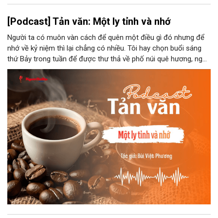
[Podcast] Tản văn: Một ly tỉnh và nhớ
Người ta có muôn vàn cách để quên một điều gì đó nhưng để
nhớ về kỷ niệm thì lại chẳng có nhiều. Tôi hay chọn buổi sáng
thứ Bảy trong tuần để được thư thả về phố núi quê hương, ngồi
đợi giọt đắng của đất đai, mưa nắng điểm từng nhịp xuống
chiếc ly sứ như đợi thời gian mở cánh cửa diệu kì của mình.