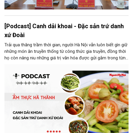
[Podcast] Canh dải khoai - Đặc sản trứ danh
xứ Đoài
Trải qua thăng trầm thời gian, người Hà Nội vẫn luôn biết gìn giữ
những món ăn truyền thống từ công thức gia truyền, đồng thời
họ còn nâng niu những giá trị văn hóa được gửi gắm trong từng
món ăn, từ cách chọn nguyên liệu, chế biến đến cách thưởng
thức. Và canh dải khoai là một món ăn như thế.