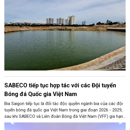
SABECO tiếp tục hợp tác với các Đội tuyển
Bóng đá Quốc gia Việt Nam
Bia Saigon tiếp tục là đối tác độc quyền ngành bia của các đội
tuyển bóng đá quốc gia Việt Nam trong giai đoạn 2026 - 2029,
sau khi SABECO và Liên đoàn Bóng đá Việt Nam (VFF) gia hạn
hợp tác chiến lược. Hai bên kỳ vọng tạo thêm nguồn lực cho
bóng đá Việt Nam và lan tỏa tinh thần thể thao tới cộng đồng.