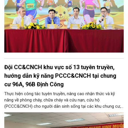
Đội CC&CNCH khu vực số 13 tuyên truyền,
hướng dẫn kỹ năng PCCC&CNCH tại chung
cư 96A, 96B Định Công
Thực hiện công tác tuyên truyền, nâng cao nhận thức và kỹ
năng về phòng cháy, chữa cháy và cứu nạn, cứu hộ
(PCCC&CNCH) cho người dân sinh sống tại các khu chung cư,
ngày 31/7/2026, Đội Cảnh sát chữa cháy và cứu nạn, cứu hộ
khu vực số 13 - Phòng Cảnh sát PCCC&CNCH, Công an thành
phố Hà Nội đã phối hợp với Ban quản lý hai tòa nhà chung cư