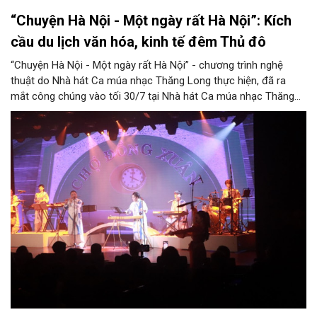
“Chuyện Hà Nội - Một ngày rất Hà Nội”: Kích
cầu du lịch văn hóa, kinh tế đêm Thủ đô
“Chuyện Hà Nội - Một ngày rất Hà Nội” - chương trình nghệ
thuật do Nhà hát Ca múa nhạc Thăng Long thực hiện, đã ra
mắt công chúng vào tối 30/7 tại Nhà hát Ca múa nhạc Thăng
Long (số 31 - 33 phố Lương Văn Can, phường Hoàn Kiếm).