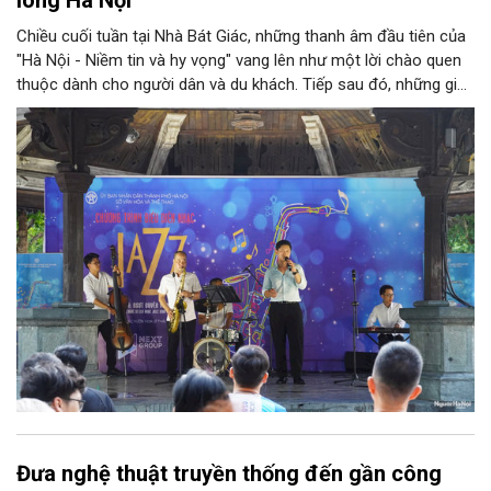
Chiều cuối tuần tại Nhà Bát Giác, những thanh âm đầu tiên của
"Hà Nội - Niềm tin và hy vọng" vang lên như một lời chào quen
thuộc dành cho người dân và du khách. Tiếp sau đó, những giai
điệu jazz kinh điển của thế giới lần lượt cất lên qua phần biểu
diễn của NSƯT Quyền Văn Minh và các nghệ sĩ Bình Minh Jazz
Club, mở ra một không gian âm nhạc giàu cảm xúc ngay giữa
trung tâm Thủ đô.
Đưa nghệ thuật truyền thống đến gần công