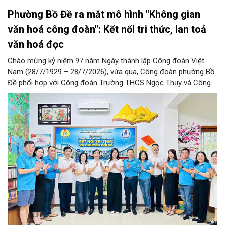
Phường Bồ Đề ra mắt mô hình "Không gian
văn hoá công đoàn": Kết nối tri thức, lan toả
văn hoá đọc
Chào mừng kỷ niệm 97 năm Ngày thành lập Công đoàn Việt
Nam (28/7/1929 – 28/7/2026), vừa qua, Công đoàn phường Bồ
Đề phối hợp với Công đoàn Trường THCS Ngọc Thụy và Công
đoàn Trường Tiểu học Ái Mộ B tổ chức Lễ ra mắt Mô hình
“Không gian văn hóa công đoàn”.