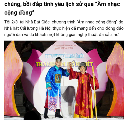
chúng, bồi đắp tình yêu lịch sử qua “Âm nhạc
cộng đồng”
Tối 2/8, tại Nhà Bát Giác, chương trình “Âm nhạc cộng đồng” do
Nhà hát Cải lương Hà Nội thực hiện đã mang đến cho đông đảo
người dân và du khách một không gian nghệ thuật đa sắc, nơi
những làn điệu cải lương, ca cổ, tân cổ và các tiết mục múa
hòa quyện trong không gian của phố đi bộ hồ Hoàn Kiếm. Đặc
biệt, chương trình có sự giao lưu của các nghệ sĩ đến từ
phương Nam, góp phần tạo nên cuộc gặp gỡ nghệ thuật giàu
cảm xúc.