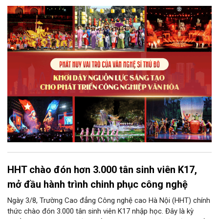
mà còn giữ vai trò trung tâm trong quá trình hình thành các sản
phẩm công nghiệp văn hóa có giá trị. Khơi dậy, phát huy và tạo
điều kiện để nguồn lực sáng tạo ấy phát triển sẽ là “chìa khóa”
để Hà Nội khai thác hiệu quả tiềm năng văn hóa, nâng cao năng
lực cạnh tranh và khẳng định vị thế của một trung tâm sáng tạo
trong kỷ nguyên mới.
HHT chào đón hơn 3.000 tân sinh viên K17,
mở đầu hành trình chinh phục công nghệ
Ngày 3/8, Trường Cao đẳng Công nghệ cao Hà Nội (HHT) chính
thức chào đón 3.000 tân sinh viên K17 nhập học. Đây là kỳ