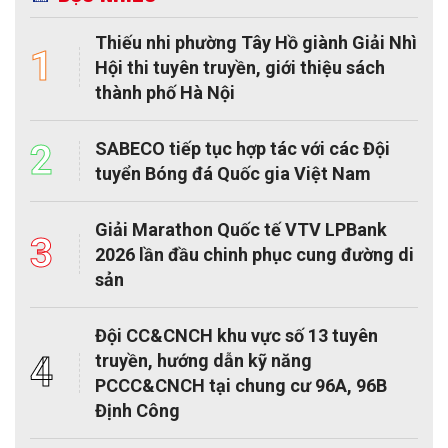
Phường Hà Đông kỷ niệm 97 năm Ngày thành
lập Công đoàn Việt Nam
Sáng 28/7, Công đoàn phường Hà Đông đã tổ chức Lễ kỷ niệm
97 năm Ngày thành lập Công đoàn Việt Nam (28/7/1929 -
28/7/2026); gặp gỡ, đối thoại với đoàn viên, người lao động trên
địa bàn và Công bố Quyết định thành lập Công đoàn cơ sở trên
địa bàn.