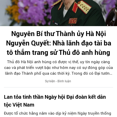
Nguyên Bí thư Thành ủy Hà Nội
Nguyễn Quyết: Nhà lãnh đạo tài ba
tô thắm trang sử Thủ đô anh hùng
Thủ đô Hà Nội anh hùng có được vị thế, uy tín ngày càng
cao và phát triển vượt bậc như hôm nay có sự đóng góp của
lãnh đạo Thành phố qua các thời kỳ. Trong đó có Đại tướng
Nguyễn Quyết – nguyên Bí thư Thành ủy Hà Nội, vị tướng
Sự kiện - Bình luận
vừa trở về cõi người hiền ở tuổi 102.
Lan tỏa tinh thần Ngày hội Đại đoàn kết dân
tộc Việt Nam
Được tổ chức hằng năm vào dịp kỷ niệm Ngày truyền thống