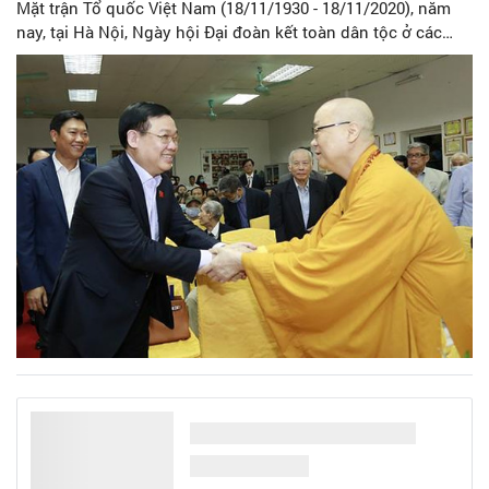
Mặt trận Tổ quốc Việt Nam (18/11/1930 - 18/11/2020), năm
nay, tại Hà Nội, Ngày hội Đại đoàn kết toàn dân tộc ở các
khu dân cư tạo khí thế sôi nổi, ấm áp, cùng ôn lại truyền
thống lịch sử, phát huy được sức mạnh khối đại đoàn kết,
động viên các tầng lớp nhân dân thực hiện tốt các cuộc vận
động, các phong trào thi đua yêu nước và quy chế dân chủ
ở cơ sở.