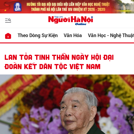
Theo Dòng Sự Kiện
Văn Hóa
Văn Học - Nghệ Thuậ
LAN TỎA TINH THẦN NGÀY HỘI ĐẠI
ĐOÀN KẾT DÂN TỘC VIỆT NAM