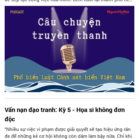
Nam bảo mọi người tuỳ nghi di tản đi chơi. Trời đêm phố
biển sáng rực rỡ bởi ánh đèn ở khắp nơi. Nam và Hải đang đi
nói chuyện thì chợt có tiếng gọi của một người đàn ông
vọng đến.
Vấn nạn đạo tranh: Kỳ 5 - Họa sĩ không đơn
độc
“Nhiều sự việc vi phạm được giải quyết sẽ tạo hiệu ứng răn
đe để những kẻ cơ hội không còn dám làm bậy nữa. Chỉ khi