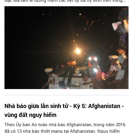
Gạc Ma làm lễ tưởng niệm các liệt sỹ đã hy sinh trên vùng
biển Trường Sa. Để bảo vệ Tổ quốc, giữ được biển trời, hải
đảo quê hương, bao người con Việt Nam đã dũng cảm quên
mình hy sinh vì Tổ quốc, bao liệt sĩ đã hòa mình với biển
quê hương, không mộ chí giữa muôn trùng sóng nước
Trường Sa hay dưới đáy biển bao la.
Nhà báo giữa lằn sinh tử - Kỳ 5: Afghanistan -
vùng đất nguy hiểm
Theo Ủy ban An toàn nhà báo Afghanistan, trong năm 2016
đã có 13 nhà báo thiệt mạng tại Afghanistan. Nguy hiểm