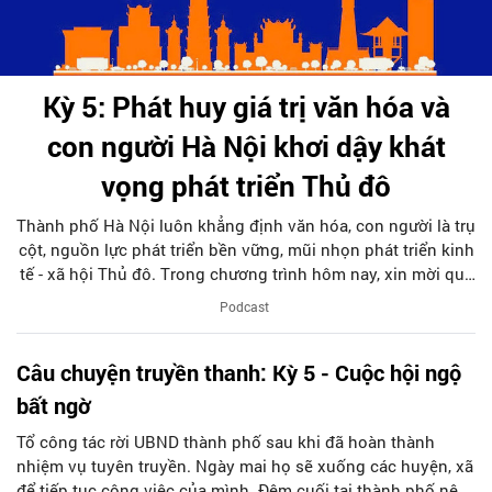
Kỳ 5: Phát huy giá trị văn hóa và
con người Hà Nội khơi dậy khát
vọng phát triển Thủ đô
Thành phố Hà Nội luôn khẳng định văn hóa, con người là trụ
cột, nguồn lực phát triển bền vững, mũi nhọn phát triển kinh
tế - xã hội Thủ đô. Trong chương trình hôm nay, xin mời quý
vị và các bạn đến với nội dung Hà Nội phát huy giá trị văn
Podcast
hóa và con người, khơi dậy ý chí, niềm tự hào, khát vọng
phát triển của Nhân dân, đồng thời bảo đảm an sinh xã hội,
Câu chuyện truyền thanh: Kỳ 5 - Cuộc hội ngộ
nâng cao phúc lợi xã hội, chất lượng cuộc sống của Nhân
dân luôn được chú trọng và đạt nhiều tiến bộ mới để bước
bất ngờ
vào kỷ nguyên mới cùng đất nước.
Tổ công tác rời UBND thành phố sau khi đã hoàn thành
nhiệm vụ tuyên truyền. Ngày mai họ sẽ xuống các huyện, xã
để tiếp tục công việc của mình. Đêm cuối tại thành phố nên