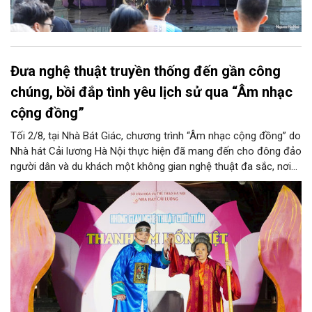
Đưa nghệ thuật truyền thống đến gần công
chúng, bồi đắp tình yêu lịch sử qua “Âm nhạc
cộng đồng”
Tối 2/8, tại Nhà Bát Giác, chương trình “Âm nhạc cộng đồng” do
Nhà hát Cải lương Hà Nội thực hiện đã mang đến cho đông đảo
người dân và du khách một không gian nghệ thuật đa sắc, nơi
những làn điệu cải lương, ca cổ, tân cổ và các tiết mục múa
hòa quyện trong không gian của phố đi bộ hồ Hoàn Kiếm. Đặc
biệt, chương trình có sự giao lưu của các nghệ sĩ đến từ
phương Nam, góp phần tạo nên cuộc gặp gỡ nghệ thuật giàu
cảm xúc.