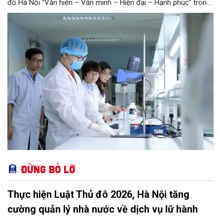
đô Hà Nội “Văn hiến – Văn minh – Hiện đại – Hạnh phúc” trong
thời kỳ mới. Trong đó, Hà Nội sẽ thúc đẩy phát triển khoa học,
công nghệ, đổi mới sáng tạo và chuyển đổi số toàn diện trong
mọi lĩnh vực…
Đừng bỏ lỡ
Thực hiện Luật Thủ đô 2026, Hà Nội tăng
cường quản lý nhà nước về dịch vụ lữ hành