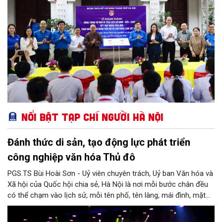
Nổi bật Tạp chí Người Hà Nội
Đánh thức di sản, tạo động lực phát triển
công nghiệp văn hóa Thủ đô
PGS.TS Bùi Hoài Sơn - Uỷ viên chuyên trách, Uỷ ban Văn hóa và
Xã hội của Quốc hội chia sẻ, Hà Nội là nơi mỗi bước chân đều
có thể chạm vào lịch sử, mỗi tên phố, tên làng, mái đình, mặt
hồ, nếp nhà, câu hát, món ăn, làn điệu, nghề thủ công đều có
thể kể một câu chuyện về chiều sâu văn hiến của dân tộc.