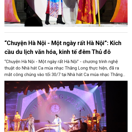
“Chuyện Hà Nội - Một ngày rất Hà Nội”: Kích
cầu du lịch văn hóa, kinh tế đêm Thủ đô
“Chuyện Hà Nội - Một ngày rất Hà Nội” - chương trình nghệ
thuật do Nhà hát Ca múa nhạc Thăng Long thực hiện, đã ra
mắt công chúng vào tối 30/7 tại Nhà hát Ca múa nhạc Thăng
Long (số 31 - 33 phố Lương Văn Can, phường Hoàn Kiếm).