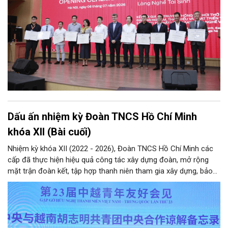
Dấu ấn nhiệm kỳ Đoàn TNCS Hồ Chí Minh
khóa XII (Bài cuối)
Nhiệm kỳ khóa XII (2022 - 2026), Đoàn TNCS Hồ Chí Minh các
cấp đã thực hiện hiệu quả công tác xây dựng đoàn, mở rộng
mặt trận đoàn kết, tập hợp thanh niên tham gia xây dựng, bảo
vệ Đảng và hệ thống chính trị; công tác quốc tế thanh niên;
tham mưu, phối hợp… Qua đó hoàn thành các mục tiêu nghị
quyết Đại hội Đoàn khóa XII đặt ra, hướng tới nhiệm kỳ khóa XIII
với hành động cách mạng thống nhất: “Tuổi trẻ Việt Nam tiên
phong trong kỷ nguyên mới”.