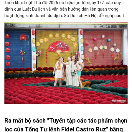
Triển khai Luật Thủ đô 2026 có hiệu lực từ ngày 1/7, các quy
định của Luật Du lịch và văn bản hướng dẫn liên quan trong
hoạt động kinh doanh du dịch; Sở Du lịch Hà Nội đề nghị các tổ
chức, đơn vị, doanh nghiệp kinh doanh dịch vụ lữ hành trên địa
bàn thành phố thực hiện một số nội dung quan trọng. Qua đó
góp phần thực hiện thắng lợi các mục tiêu phát triển du lịch Hà
Nội năm 2026 và giai đoạn tiếp theo.
Ra mắt bộ sách "Tuyển tập các tác phẩm chọn
lọc của Tổng Tư lệnh Fidel Castro Ruz" bằng