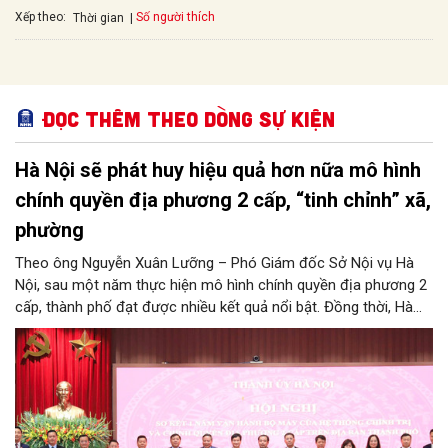
Xếp theo:
Số người thích
Thời gian
Đọc thêm Theo dòng sự kiện
Hà Nội sẽ phát huy hiệu quả hơn nữa mô hình
chính quyền địa phương 2 cấp, “tinh chỉnh” xã,
phường
Theo ông Nguyễn Xuân Lưỡng – Phó Giám đốc Sở Nội vụ Hà
Nội, sau một năm thực hiện mô hình chính quyền địa phương 2
cấp, thành phố đạt được nhiều kết quả nổi bật. Đồng thời, Hà
Nội đang nghiên cứu, thực hiện đúng tinh thần chỉ đạo của
Trung ương để tiếp tục tinh chỉnh xã, phường, đảm bảo mô hình
chính quyền địa phương 2 cấp của Hà Nội phát huy hiệu quả
hơn nữa trong giai đoạn mới.