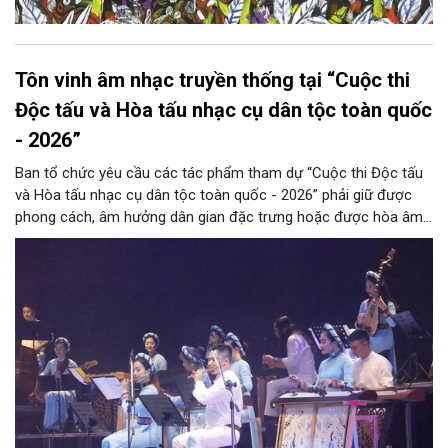
Tôn vinh âm nhạc truyền thống tại “Cuộc thi
Độc tấu và Hòa tấu nhạc cụ dân tộc toàn quốc
- 2026”
Ban tổ chức yêu cầu các tác phẩm tham dự “Cuộc thi Độc tấu
và Hòa tấu nhạc cụ dân tộc toàn quốc - 2026” phải giữ được
phong cách, âm hưởng dân gian đặc trưng hoặc được hòa âm,
phối khí mới trên nền tảng làn điệu âm nhạc truyền thống Việt
Nam, đồng thời phải được trình diễn trực tiếp bằng nhạc cụ dân
tộc.