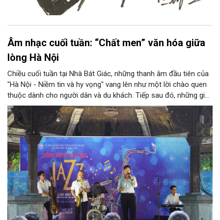
Âm nhạc cuối tuần: “Chất men” văn hóa giữa
lòng Hà Nội
Chiều cuối tuần tại Nhà Bát Giác, những thanh âm đầu tiên của
"Hà Nội - Niềm tin và hy vọng" vang lên như một lời chào quen
thuộc dành cho người dân và du khách. Tiếp sau đó, những giai
điệu jazz kinh điển của thế giới lần lượt cất lên qua phần biểu
diễn của NSƯT Quyền Văn Minh và các nghệ sĩ Bình Minh Jazz
Club, mở ra một không gian âm nhạc giàu cảm xúc ngay giữa
trung tâm Thủ đô.