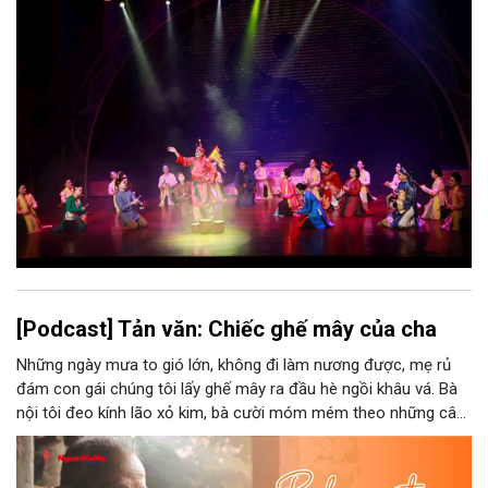
Nhưng trong kỷ nguyên mới, câu hỏi đặt ra không chỉ Hà Nội có
bao nhiêu di sản, bao nhiêu văn nghệ sĩ, trí thức, không gian ký
ức, mà là làm thế nào để những giá trị ấy trở thành nguồn lực
phát triển, thành sức mạnh mềm, thành động lực sáng tạo,
thành năng lực cạnh tranh của Thủ đô.
[Podcast] Tản văn: Chiếc ghế mây của cha
Những ngày mưa to gió lớn, không đi làm nương được, mẹ rủ
đám con gái chúng tôi lấy ghế mây ra đầu hè ngồi khâu vá. Bà
nội tôi đeo kính lão xỏ kim, bà cười móm mém theo những câu
chuyện kể tếu táo của đám trẻ chúng tôi. Chiếc ghế mây phát
ra âm thanh kin kít chịu đựng sức nặng cơ thể con người theo
những điệu cười khúc khích.