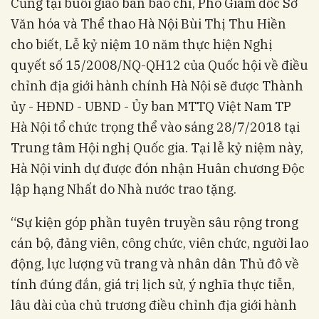
Cũng tại buổi giao ban báo chí, Phó Giám đốc Sở
Văn hóa và Thể thao Hà Nội Bùi Thị Thu Hiền
cho biết, Lễ kỷ niệm 10 năm thực hiện Nghị
quyết số 15/2008/NQ-QH12 của Quốc hội về điều
chỉnh địa giới hành chính Hà Nội sẽ được Thành
ủy - HĐND - UBND - Ủy ban MTTQ Việt Nam TP
Hà Nội tổ chức trọng thể vào sáng 28/7/2018 tại
Trung tâm Hội nghị Quốc gia. Tại lễ kỷ niệm này,
Hà Nội vinh dự được đón nhận Huân chương Độc
lập hạng Nhất do Nhà nước trao tặng.
“Sự kiện góp phần tuyên truyền sâu rộng trong
cán bộ, đảng viên, công chức, viên chức, người lao
động, lực lượng vũ trang và nhân dân Thủ đô về
tính đúng đắn, giá trị lịch sử, ý nghĩa thực tiễn,
lâu dài của chủ trương điều chỉnh địa giới hành