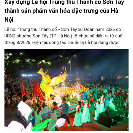
Xây dựng Lễ hội Trung thu Thành cổ Sơn Tây
thành sản phẩm văn hóa đặc trưng của Hà
Nội
Lễ hội “Trung thu Thành cổ - Sơn Tây xứ Đoài” năm 2026 do
UBND phường Sơn Tây (TP Hà Nội) tổ chức sẽ diễn ra từ cuối
tháng 8/2026. Hiện tại, công tác chuẩn bị Lễ hội đang được
chính quyền phường Sơn Tây cùng các phòng, ban, ngành, đơn
vị và 25 tổ dân phố khẩn trương triển khai, tạo khí thế sôi nổi,
sẵn sàng mang đến cho Nhân dân và du khách một mùa Trung
thu quy mô, đặc sắc và giàu bản sắc văn hóa xứ Đoài.