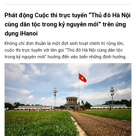
Phát động Cuộc thi trực tuyến “Thủ đô Hà Nội
cùng dân tộc trong kỷ nguyên mới” trên ứng
dụng iHanoi
Không chỉ đơn thuần là một đợt sinh hoạt chính trị rộng lớn,
cuộc thi trực tuyến với tên gọi "Thủ đô Hà Nội cùng dân tộc
trong kỷ nguyên mới" hướng đến việc biến những định hướng
chiến lược trong Nghị quyết số 02-NQ/TW của Bộ Chính trị
thành niềm tin, thành nhận thức chung của mỗi người dân.