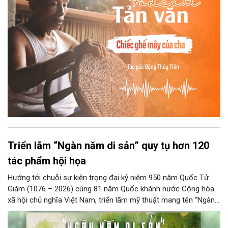
Triển lãm “Ngàn năm di sản” quy tụ hơn 120
tác phẩm hội họa
Hướng tới chuỗi sự kiện trọng đại kỷ niệm 950 năm Quốc Tử
Giám (1076 – 2026) cùng 81 năm Quốc khánh nước Cộng hòa
xã hội chủ nghĩa Việt Nam, triển lãm mỹ thuật mang tên “Ngàn
năm di sản” sẽ chính thức khai mạc vào ngày 8/8 tại Nhà Thái
Học, Di tích Quốc gia đặc biệt Văn Miếu – Quốc Tử Giám. Sự