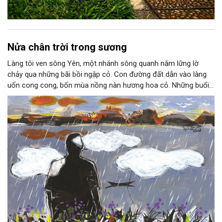
Nửa chân trời trong sương
Làng tôi ven sông Yên, một nhánh sông quanh năm lững lờ
chảy qua những bãi bồi ngập cỏ. Con đường đất dẫn vào làng
uốn cong cong, bốn mùa nồng nàn hương hoa cỏ. Những buổi
hoàng hôn, khi nắng đã dịu xuống phía cuối sông, đám hoa tím
lại thẫm màu như có ai vừa rắc lên một lớp khói.