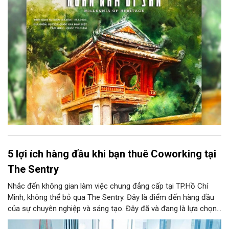
kiện kéo dài đến ngày 25/9/2026 hứa hẹn trở thành điểm đến
văn hóa đầy sức hút, góp phần làm phong phú đời sống nghệ
thuật của Thủ đô trong mùa thu này.
5 lợi ích hàng đầu khi bạn thuê Coworking tại
The Sentry
Nhắc đến không gian làm việc chung đẳng cấp tại TP.Hồ Chí
Minh, không thể bỏ qua The Sentry. Đây là điểm đến hàng đầu
của sự chuyên nghiệp và sáng tạo. Đây đã và đang là lựa chọn
ưu tiên của đông đảo doanh nghiệp cũng như cá nhân khi tìm