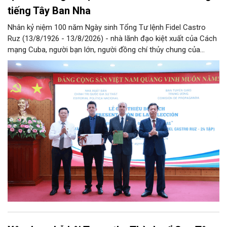
tiếng Tây Ban Nha
Nhân kỷ niệm 100 năm Ngày sinh Tổng Tư lệnh Fidel Castro
Ruz (13/8/1926 - 13/8/2026) - nhà lãnh đạo kiệt xuất của Cách
mạng Cuba, người bạn lớn, người đồng chí thủy chung của
Đảng, Nhà nước và nhân dân Việt Nam, chiều 5/8, tại Hà Nội,
Nhà xuất bản Chính trị quốc gia Sự thật phối hợp với Ban Tuyên
giáo Trung ương tổ chức Lễ giới thiệu bộ sách “Tuyển tập các
tác phẩm chọn lọc của Tổng Tư lệnh Fidel Castro Ruz” gồm 24
tập bằng tiếng Tây Ban Nha.