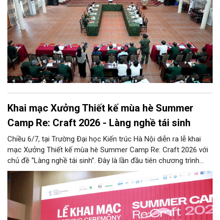
Khai mạc Xưởng Thiết kế mùa hè Summer
Camp Re: Craft 2026 - Làng nghề tái sinh
Chiều 6/7, tại Trường Đại học Kiến trúc Hà Nội diễn ra lễ khai
mạc Xưởng Thiết kế mùa hè Summer Camp Re: Craft 2026 với
chủ đề “Làng nghề tái sinh”. Đây là lần đầu tiên chương trình
được tổ chức tại khu vực phía Bắc, tiếp nối thành công của bốn
mùa tổ chức trước đó (2022 - 2025) tại khu vực phía Nam.