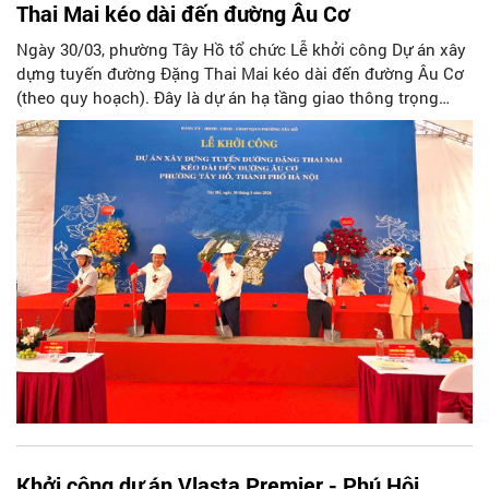
Thai Mai kéo dài đến đường Âu Cơ
Ngày 30/03, phường Tây Hồ tổ chức Lễ khởi công Dự án xây
dựng tuyến đường Đặng Thai Mai kéo dài đến đường Âu Cơ
(theo quy hoạch). Đây là dự án hạ tầng giao thông trọng
điểm, mang ý nghĩa quan trọng trong việc hoàn thiện quy
hoạch khu vực, phát triển không gian đô thị và thúc đẩy
kinh tế, du lịch trên địa bàn.
Khởi công dự án Vlasta Premier - Phú Hội,