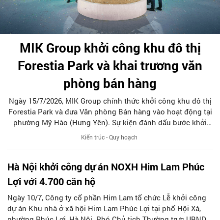
MIK Group khởi công khu đô thị
Forestia Park và khai trương văn
phòng bán hàng
Ngày 15/7/2026, MIK Group chính thức khởi công khu đô thị
Forestia Park và đưa Văn phòng Bán hàng vào hoạt động tại
phường Mỹ Hào (Hưng Yên). Sự kiện đánh dấu bước khởi
đầu trong hành trình phát triển thương hiệu khu đô thị
Kiến trúc - Quy hoạch
Forestia, lấy cảm hứng từ những giá trị văn hóa Việt và được
thể hiện bằng ngôn ngữ của đô thị đương đại.
Hà Nội khởi công dự án NOXH Him Lam Phúc
Lợi với 4.700 căn hộ
Ngày 10/7, Công ty cổ phần Him Lam tổ chức Lễ khởi công
dự án Khu nhà ở xã hội Him Lam Phúc Lợi tại phố Hội Xá,
phường Phúc Lợi, Hà Nội. Phó Chủ tịch Thường trực UBND