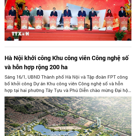
Hà Nội khởi công Khu công viên Công nghệ số
và hỗn hợp rộng 200 ha
Sáng 16/1, UBND Thành phố Hà Nội và Tập đoàn FPT công
bố khởi công Dự án Khu công viên Công nghệ số và hỗn
hợp tại hai phường Tây Tựu và Phú Diễn chào mừng Đại hội
đại biểu toàn quốc lần thứ XIV của Đảng. Dự án được kỳ
vọng trở thành hạt nhân đổi mới sáng tạo, tạo động lực phát
triển kinh tế số và khoa học công nghệ của Thủ đô trong
giai đoạn mới.