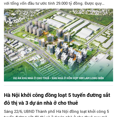
với tổng vốn đầu tư ước tính 29.000 tỷ đồng. Được quy
hoạch theo mô hình khu đô thị hỗn hợp đa tiện ích, dự án sẽ
cung cấp khoảng 2.000 căn hộ cho thuê cùng hệ thống hạ
tầng kỹ thuật đồng bộ, trường học, không gian xanh và các
tiện ích công cộng.
Hà Nội khởi công đồng loạt 5 tuyến đường sắt
đô thị và 3 dự án nhà ở cho thuê
Sáng 22/6, UBND Thành phố Hà Nội đồng loạt khởi công 5
tuyến đường sắt đô thị và 3 dự án nhà ở cho thuê quy mô