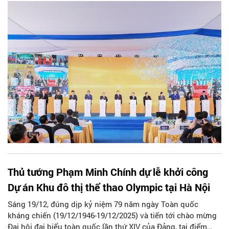
Phát đã tổ chức Lễ khởi công Dự án Đầu tư xây dựng Trục
Đại lộ Cảnh quan sông Hồng. Đây là công trình hạ tầng đô
thị quy mô lớn, có ý nghĩa chiến lược đối với định hướng
phát triển không gian Thủ đô trong giai đoạn mới.
Thủ tướng Phạm Minh Chính dự lễ khởi công
Dự án Khu đô thị thể thao Olympic tại Hà Nội
Sáng 19/12, đúng dịp kỷ niệm 79 năm ngày Toàn quốc
kháng chiến (19/12/1946-19/12/2025) và tiến tới chào mừng
Đại hội đại biểu toàn quốc lần thứ XIV của Đảng, tại điểm