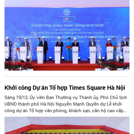
thứ XIV của Đảng.
Khởi công Dự án Tổ hợp Times Square Hà Nội
Sáng 19/12, Ủy viên Ban Thường vụ Thành ủy, Phó Chủ tịch
UBND thành phố Hà Nội Nguyễn Mạnh Quyền dự Lễ khởi
công dự án Tổ hợp văn phòng, khách sạn, căn hộ cao cấp
(Tổ hợp Times Square Hà Nội) - công trình Trường Trung
học cơ sở và mầm non (tại số 2 đường Phạm Hùng, phường
Yên Hòa).