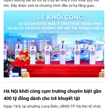
lớn. Đây được xem là chương trình đầu tư hạ tầng giao
thông và an sinh xã hội lớn nhất từ trước tới nay của Thủ đô,
đánh dấu bước chuyển từ giai đoạn hoàn thiện cơ chế,
chính sách sang tổ chức triển khai các định hướng phát
triển chiến lược.
Hà Nội khởi công cụm trường chuyên biệt gần
400 tỷ đồng dành cho trẻ khuyết tật
Ngày 19/6, tại phường Long Biên, UBND TP Hà Nội tổ chức