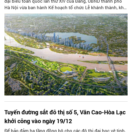
đại biểu toàn quốc lần thứ XIV của Đảng, UBND thành phố
Hà Nội vừa ban hành Kế hoạch tổ chức Lễ khánh thành, khởi
công các dự án đầu tư, công trình xây dựng quy mô lớn, có ý
nghĩa quan trọng trên địa bàn Thành phố.
Tuyến đường sắt đô thị số 5, Văn Cao-Hòa Lạc
khởi công vào ngày 19/12
Để bảo đảm hạ tầng đồng bộ cho các đô thị đại học vệ tinh,