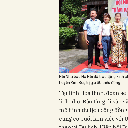
Hội Nhà báo Hà Nội đã trao tặng kinh ph
huyện Kim Bôi, trị giá 30 triệu đồng.
Tại tỉnh Hòa Bình, đoàn sẽ 
lịch như: Bảo tàng di sản 
mô hình du lịch cộng đồng
cũng có buổi làm việc với 
thao và Du lịch; Hiệp hội D