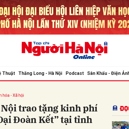
bình luận
ệ Thuật
Thăng Long - Hà Nội
Podcast
Sân Khấu - Điện Ản
n hóa - Xã hội
Hủy
G
Nội trao tặng kinh phí
Đọ
ại Đoàn Kết” tại tỉnh