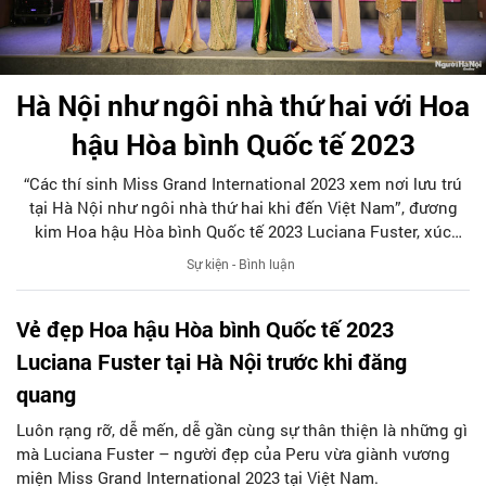
Hà Nội như ngôi nhà thứ hai với Hoa
hậu Hòa bình Quốc tế 2023
“Các thí sinh Miss Grand International 2023 xem nơi lưu trú
tại Hà Nội như ngôi nhà thứ hai khi đến Việt Nam”, đương
kim Hoa hậu Hòa bình Quốc tế 2023 Luciana Fuster, xúc
động chia sẻ trước khi cùng top 10 sang Thái Lan, ngày
Sự kiện - Bình luận
3/11.
Vẻ đẹp Hoa hậu Hòa bình Quốc tế 2023
Luciana Fuster tại Hà Nội trước khi đăng
quang
Luôn rạng rỡ, dễ mến, dễ gần cùng sự thân thiện là những gì
mà Luciana Fuster – người đẹp của Peru vừa giành vương
miện Miss Grand International 2023 tại Việt Nam.