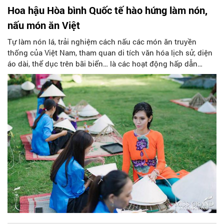
Hoa hậu Hòa bình Quốc tế hào hứng làm nón,
nấu món ăn Việt
Tự làm nón lá, trải nghiệm cách nấu các món ăn truyền
thống của Việt Nam, tham quan di tích văn hóa lịch sử, diện
áo dài, thể dục trên bãi biển… là các hoạt động hấp dẫn
được nhiều người đẹp của cuộc thi Hoa hậu Hòa bình Quốc
tế 2017 tham gia tại Quảng Bình.