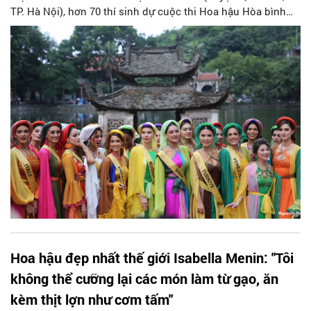
TP. Hà Nội), hơn 70 thí sinh dự cuộc thi Hoa hậu Hòa bình
Quốc tế 2023 – Miss Grand International 2023 đã có cuộc trải
nghiệm ý nghĩa, nhiều ấn tượng.
Hoa hậu đẹp nhất thế giới Isabella Menin: "Tôi
không thể cưỡng lại các món làm từ gạo, ăn
kèm thịt lợn như cơm tấm"