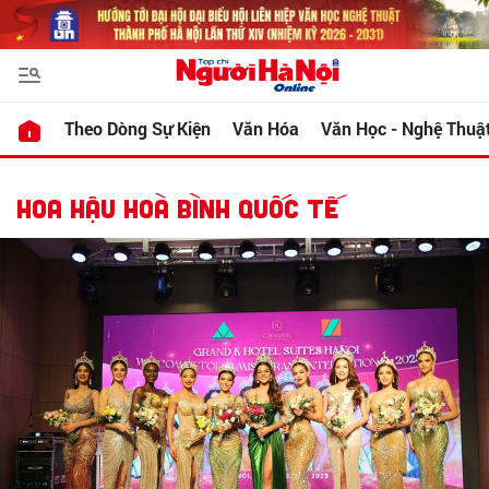
Theo Dòng Sự Kiện
Văn Hóa
Văn Học - Nghệ Thuậ
HOA HẬU HOÀ BÌNH QUỐC TẾ