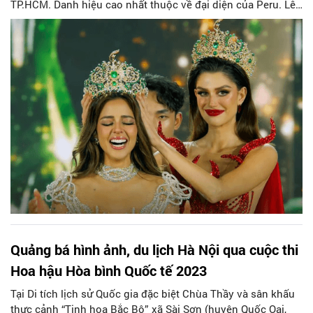
TP.HCM. Danh hiệu cao nhất thuộc về đại diện của Peru. Lê
Hoàng Phương là Á hậu 4 và giành giải Trình diễn trang
phục dân tộc. Đây là lần thứ hai Việt Nam đăng cai tổ chức
cuộc thi Miss Grand International.
Quảng bá hình ảnh, du lịch Hà Nội qua cuộc thi
Hoa hậu Hòa bình Quốc tế 2023
Tại Di tích lịch sử Quốc gia đặc biệt Chùa Thầy và sân khấu
thực cảnh “Tinh hoa Bắc Bộ” xã Sài Sơn (huyện Quốc Oai,