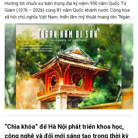
Hướng tới chuỗi sự kiện trọng đại kỷ niệm 950 năm Quốc Tử
Giám (1076 – 2026) cùng 81 năm Quốc khánh nước Cộng hòa
xã hội chủ nghĩa Việt Nam, triển lãm mỹ thuật mang tên “Ngàn
năm di sản” sẽ chính thức khai mạc vào ngày 8/8 tại Nhà Thái
Học, Di tích Quốc gia đặc biệt Văn Miếu – Quốc Tử Giám. Sự
kiện kéo dài đến ngày 25/9/2026 hứa hẹn trở thành điểm đến
văn hóa đầy sức hút, góp phần làm phong phú đời sống nghệ
thuật của Thủ đô trong mùa thu này.
“Chìa khóa” để Hà Nội phát triển khoa học,
công nghệ và đổi mới sáng tạo trong thời kỳ