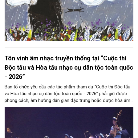
Tôn vinh âm nhạc truyền thống tại “Cuộc thi
Độc tấu và Hòa tấu nhạc cụ dân tộc toàn quốc
- 2026”
Ban tổ chức yêu cầu các tác phẩm tham dự “Cuộc thi Độc tấu
và Hòa tấu nhạc cụ dân tộc toàn quốc - 2026” phải giữ được
phong cách, âm hưởng dân gian đặc trưng hoặc được hòa âm,
phối khí mới trên nền tảng làn điệu âm nhạc truyền thống Việt
Nam, đồng thời phải được trình diễn trực tiếp bằng nhạc cụ dân
tộc.