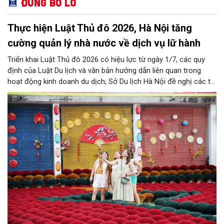
Đừng bỏ lỡ
Thực hiện Luật Thủ đô 2026, Hà Nội tăng
cường quản lý nhà nước về dịch vụ lữ hành
Triển khai Luật Thủ đô 2026 có hiệu lực từ ngày 1/7, các quy
định của Luật Du lịch và văn bản hướng dẫn liên quan trong
hoạt động kinh doanh du dịch; Sở Du lịch Hà Nội đề nghị các tổ
chức, đơn vị, doanh nghiệp kinh doanh dịch vụ lữ hành trên địa
bàn thành phố thực hiện một số nội dung quan trọng. Qua đó
góp phần thực hiện thắng lợi các mục tiêu phát triển du lịch Hà
Nội năm 2026 và giai đoạn tiếp theo.