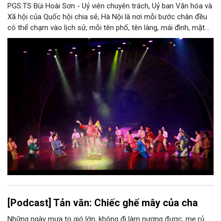
PGS.TS Bùi Hoài Sơn - Uỷ viên chuyên trách, Uỷ ban Văn hóa và
Xã hội của Quốc hội chia sẻ, Hà Nội là nơi mỗi bước chân đều
có thể chạm vào lịch sử, mỗi tên phố, tên làng, mái đình, mặt
hồ, nếp nhà, câu hát, món ăn, làn điệu, nghề thủ công đều có
thể kể một câu chuyện về chiều sâu văn hiến của dân tộc.
Nhưng trong kỷ nguyên mới, câu hỏi đặt ra không chỉ Hà Nội có
bao nhiêu di sản, bao nhiêu văn nghệ sĩ, trí thức, không gian ký
ức, mà là làm thế nào để những giá trị ấy trở thành nguồn lực
phát triển, thành sức mạnh mềm, thành động lực sáng tạo,
thành năng lực cạnh tranh của Thủ đô.
[Podcast] Tản văn: Chiếc ghế mây của cha
Những ngày mưa to gió lớn, không đi làm nương được, mẹ rủ