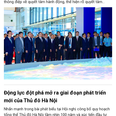
thông điệp về quyết tâm hành động, thể hiện rõ quyết tâm
chính trị của thành phố trong việc đưa Nghị quyết Đại hội XIV
của Đảng, Nghị quyết Đại hội Đảng bộ Thành phố lần thứ XVIII
vào cuộc sống, đúng với chỉ đạo của đồng chí Tổng Bí thư, Chủ
tịch nước Tô Lâm: Hà Nội đã nói là làm, làm nhanh, làm đúng,
làm hiệu quả, làm đến cùng” – đồng chí Trần Thanh Mẫn, Ủy
viên Bộ Chính trị, Chủ tịch Quốc
Động lực đột phá mở ra giai đoạn phát triển
mới của Thủ đô Hà Nội
Nhấn mạnh trong bài phát biểu tại Hội nghị công bố quy hoạch
tổng thể Thủ đô Hà Nội tầm nhìn 100 năm và xúc tiến đầu tư