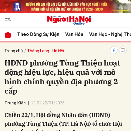
bình luận
Theo Dòng Sự Kiện
Văn Hóa
Văn Học - Nghệ Th
Trang chủ
Thăng Long - Hà Nội
HĐND phường Tùng Thiện hoạt
động hiệu lực, hiệu quả với mô
hình chính quyền địa phương 2
cấp
Hủy
G
Trung Kiên
21:02 22/01/2026
Chiều 22/1, Hội đồng Nhân dân (HĐND)
phường Tùng Thiện (TP. Hà Nội) tổ chức Hội