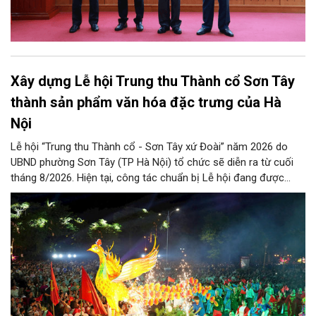
Xây dựng Lễ hội Trung thu Thành cổ Sơn Tây
thành sản phẩm văn hóa đặc trưng của Hà
Nội
Lễ hội “Trung thu Thành cổ - Sơn Tây xứ Đoài” năm 2026 do
UBND phường Sơn Tây (TP Hà Nội) tổ chức sẽ diễn ra từ cuối
tháng 8/2026. Hiện tại, công tác chuẩn bị Lễ hội đang được
chính quyền phường Sơn Tây cùng các phòng, ban, ngành, đơn
vị và 25 tổ dân phố khẩn trương triển khai, tạo khí thế sôi nổi,
sẵn sàng mang đến cho Nhân dân và du khách một mùa Trung
thu quy mô, đặc sắc và giàu bản sắc văn hóa xứ Đoài.