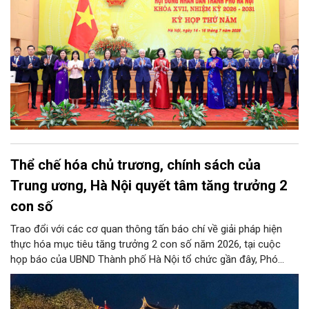
Thể chế hóa chủ trương, chính sách của
Trung ương, Hà Nội quyết tâm tăng trưởng 2
con số
Trao đổi với các cơ quan thông tấn báo chí về giải pháp hiện
thực hóa mục tiêu tăng trưởng 2 con số năm 2026, tại cuộc
họp báo của UBND Thành phố Hà Nội tổ chức gần đây, Phó
Giám đốc Sở Tài chính Hà Nội Đỗ Thu Hằng chia sẻ, thành phố
sẽ thực hiện đồng bộ nhiều giải pháp, nhất là thể chế hóa Nghị
quyết số 02-NQ/TW của Bộ Chính trị về phát triển Thủ đô, Luật