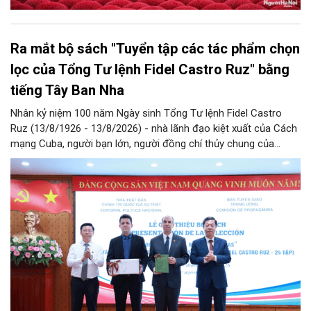
Ra mắt bộ sách "Tuyển tập các tác phẩm chọn
lọc của Tổng Tư lệnh Fidel Castro Ruz" bằng
tiếng Tây Ban Nha
Nhân kỷ niệm 100 năm Ngày sinh Tổng Tư lệnh Fidel Castro
Ruz (13/8/1926 - 13/8/2026) - nhà lãnh đạo kiệt xuất của Cách
mạng Cuba, người bạn lớn, người đồng chí thủy chung của
Đảng, Nhà nước và nhân dân Việt Nam, chiều 5/8, tại Hà Nội,
Nhà xuất bản Chính trị quốc gia Sự thật phối hợp với Ban Tuyên
giáo Trung ương tổ chức Lễ giới thiệu bộ sách “Tuyển tập các
tác phẩm chọn lọc của Tổng Tư lệnh Fidel Castro Ruz” gồm 24
tập bằng tiếng Tây Ban Nha.