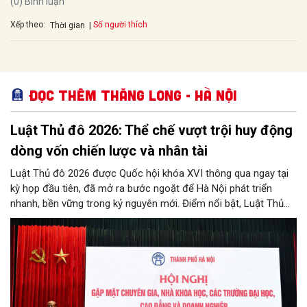
(0) Bình luận
Xếp theo:
Số người thích
Thời gian
Đọc thêm Thăng Long - Hà Nội
Luật Thủ đô 2026: Thể chế vượt trội huy động
dòng vốn chiến lược và nhân tài
Luật Thủ đô 2026 được Quốc hội khóa XVI thông qua ngay tại
kỳ họp đầu tiên, đã mở ra bước ngoặt để Hà Nội phát triển
nhanh, bền vững trong kỷ nguyên mới. Điểm nổi bật, Luật Thủ
đô 2026 đã “cởi trói”, trao cho Hà Nội khung thể chế đặc thù,
vượt trội để bứt phá, trong đó có việc “trải thảm đỏ” thu hút
nhân tài và các nhà đầu tư chiến lược, mở lối cho Thủ đô
chuyển hóa tầm nhìn thế kỷ thành những kỳ tích phát triển thực
tế.