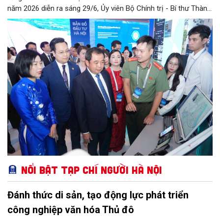
năm 2026 diễn ra sáng 29/6, Ủy viên Bộ Chính trị - Bí thư Thành
ủy Hà Nội Trần Đức Thắng khẳng định: “Động lực đột phá từ thể
chế, không gian mới từ quy hoạch sẽ là bệ phóng hiện thực hóa
khát vọng xây dựng Thủ đô trở thành nơi hội tụ tri thức và công
nghệ. Người dân được sống trong môi trường văn minh, an toàn
và hạnh phúc”.
Nổi bật Tạp chí Người Hà Nội
Đánh thức di sản, tạo động lực phát triển
công nghiệp văn hóa Thủ đô