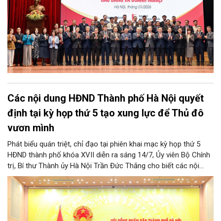
Các nội dung HĐND Thành phố Hà Nội quyết
định tại kỳ họp thứ 5 tạo xung lực để Thủ đô
vươn mình
Phát biểu quán triệt, chỉ đạo tại phiên khai mạc kỳ họp thứ 5
HĐND thành phố khóa XVII diễn ra sáng 14/7, Ủy viên Bộ Chính
trị, Bí thư Thành ủy Hà Nội Trần Đức Thắng cho biết các nội
dung được HĐND thành phố thảo luận, quyết định lần này có ý
quan trọng hướng tới 3 yêu cầu lớn. Cùng đó, các quyết sách
tại kỳ họp sẽ tạo xung lực để Thủ đô hoàn thành thắng lợi các
mục tiêu phát triển kinh tế - xã hội năm 2026; tạo lập nền tảng
vững chắc cho phát triển mạnh mẽ trong những năm tiếp theo.