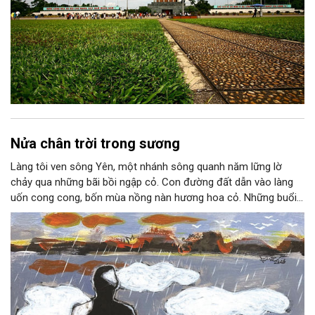
Nửa chân trời trong sương
Làng tôi ven sông Yên, một nhánh sông quanh năm lững lờ
chảy qua những bãi bồi ngập cỏ. Con đường đất dẫn vào làng
uốn cong cong, bốn mùa nồng nàn hương hoa cỏ. Những buổi
hoàng hôn, khi nắng đã dịu xuống phía cuối sông, đám hoa tím
lại thẫm màu như có ai vừa rắc lên một lớp khói.