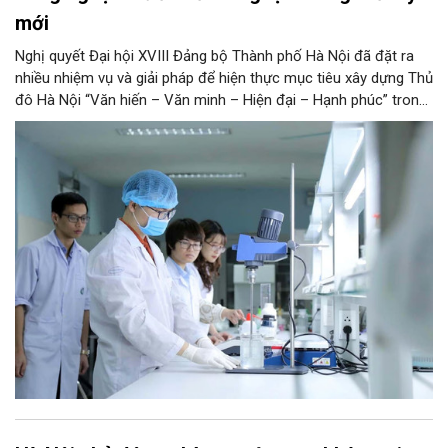
mới
Nghị quyết Đại hội XVIII Đảng bộ Thành phố Hà Nội đã đặt ra
nhiều nhiệm vụ và giải pháp để hiện thực mục tiêu xây dựng Thủ
đô Hà Nội “Văn hiến – Văn minh – Hiện đại – Hạnh phúc” trong
thời kỳ mới. Trong đó, Hà Nội sẽ thúc đẩy phát triển khoa học,
công nghệ, đổi mới sáng tạo và chuyển đổi số toàn diện trong
mọi lĩnh vực…