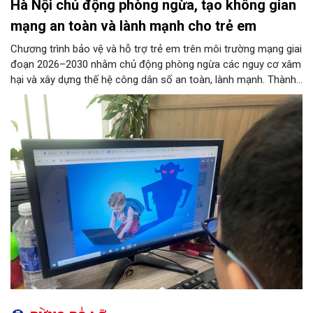
Hà Nội chủ động phòng ngừa, tạo không gian
mạng an toàn và lành mạnh cho trẻ em
Chương trình bảo vệ và hỗ trợ trẻ em trên môi trường mạng giai
đoạn 2026–2030 nhằm chủ động phòng ngừa các nguy cơ xâm
hại và xây dựng thế hệ công dân số an toàn, lành mạnh. Thành
phố đề ra các chỉ tiêu lớn như phổ cập giải pháp an ninh mạng
tại các trường học, ngăn chặn thông tin độc hại từ đường
truyền Internet và hỗ trợ 100% trẻ em bị xâm hại. 11 nhóm
nhiệm vụ trọng tâm được giao cho các sở, ngành thực hiện
đồng bộ, từ hoàn thiện pháp lý, phát triển công nghệ AI, hạ tầng
IPv6 đến truyền thông và hỗ trợ sức khỏe tâm thần. Bên cạnh
đó, chương trình siết chặt trách nhiệm của doanh nghiệp công
nghệ, viễn thông và đơn vị cung cấp trò chơi điện tử trong việc
gỡ bỏ nội dung độc hại và bảo vệ thông tin riêng tư của trẻ.