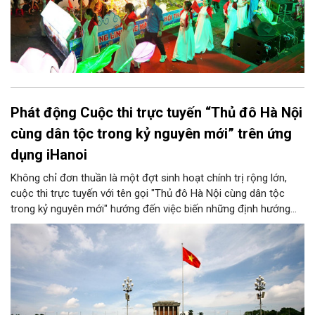
Phát động Cuộc thi trực tuyến “Thủ đô Hà Nội
cùng dân tộc trong kỷ nguyên mới” trên ứng
dụng iHanoi
Không chỉ đơn thuần là một đợt sinh hoạt chính trị rộng lớn,
cuộc thi trực tuyến với tên gọi "Thủ đô Hà Nội cùng dân tộc
trong kỷ nguyên mới" hướng đến việc biến những định hướng
chiến lược trong Nghị quyết số 02-NQ/TW của Bộ Chính trị
thành niềm tin, thành nhận thức chung của mỗi người dân.