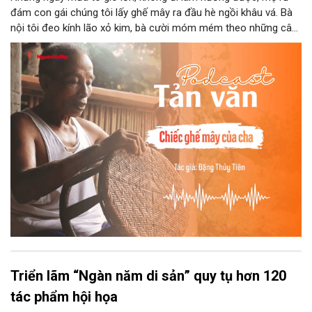
đám con gái chúng tôi lấy ghế mây ra đầu hè ngồi khâu vá. Bà
nội tôi đeo kính lão xỏ kim, bà cười móm mém theo những câu
chuyện kể tếu táo của đám trẻ chúng tôi. Chiếc ghế mây phát
ra âm thanh kin kít chịu đựng sức nặng cơ thể con người theo
những điệu cười khúc khích.
Triển lãm “Ngàn năm di sản” quy tụ hơn 120
tác phẩm hội họa