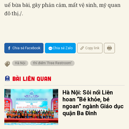
uế bừa bãi, gây phản cảm, mất vệ sinh, mỹ quan
đô thị./.
Chia sẻ Facebook
Chia sẻ Zalo
Copy link
Hà Nội
thí điểm 'Free Restroom'
Bài liên quan
Hà Nội: Sôi nổi Liên
hoan “Bé khỏe, bé
ngoan” ngành Giáo dục
quận Ba Đình