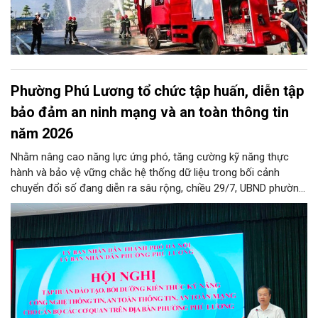
Phường Phú Lương tổ chức tập huấn, diễn tập
bảo đảm an ninh mạng và an toàn thông tin
năm 2026
Nhằm nâng cao năng lực ứng phó, tăng cường kỹ năng thực
hành và bảo vệ vững chắc hệ thống dữ liệu trong bối cảnh
chuyển đổi số đang diễn ra sâu rộng, chiều 29/7, UBND phường
Phú Lương đã tổ chức thành công Hội nghị tập huấn và diễn
tập công tác bảo đảm an ninh mạng, an ninh dữ liệu năm 2026.
Chương trình được thiết kế bài bản, hướng tới đối tượng là toàn
thể đội ngũ cán bộ, công chức, viên chức và người lao động
đang trực tiếp công tác tại các cơ quan, đơn vị, phòng ban
chuyên môn trên địa bàn phường.