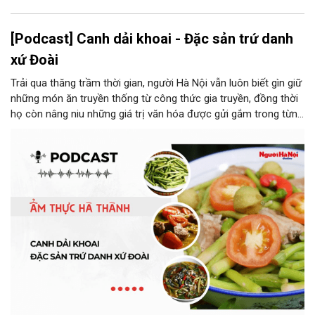
[Podcast] Canh dải khoai - Đặc sản trứ danh
xứ Đoài
Trải qua thăng trầm thời gian, người Hà Nội vẫn luôn biết gìn giữ
những món ăn truyền thống từ công thức gia truyền, đồng thời
họ còn nâng niu những giá trị văn hóa được gửi gắm trong từng
món ăn, từ cách chọn nguyên liệu, chế biến đến cách thưởng
thức. Và canh dải khoai là một món ăn như thế.