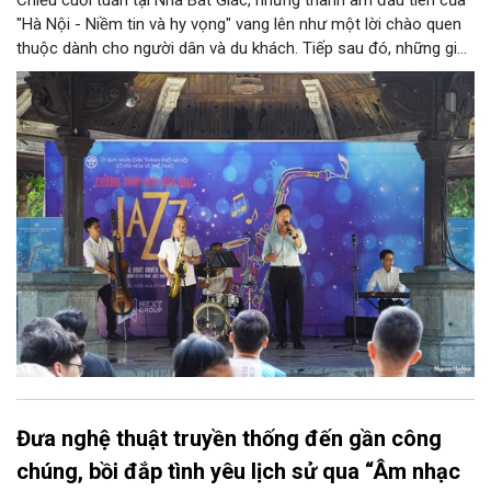
Chiều cuối tuần tại Nhà Bát Giác, những thanh âm đầu tiên của
"Hà Nội - Niềm tin và hy vọng" vang lên như một lời chào quen
thuộc dành cho người dân và du khách. Tiếp sau đó, những giai
điệu jazz kinh điển của thế giới lần lượt cất lên qua phần biểu
diễn của NSƯT Quyền Văn Minh và các nghệ sĩ Bình Minh Jazz
Club, mở ra một không gian âm nhạc giàu cảm xúc ngay giữa
trung tâm Thủ đô.
Đưa nghệ thuật truyền thống đến gần công
chúng, bồi đắp tình yêu lịch sử qua “Âm nhạc