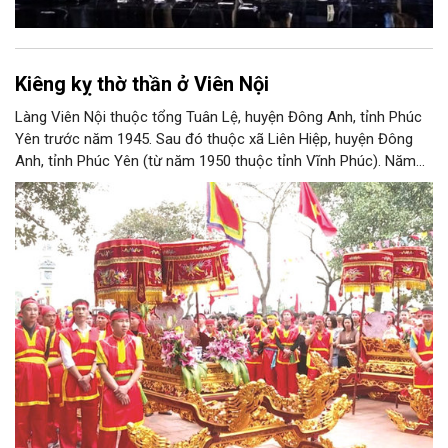
Kiêng kỵ thờ thần ở Viên Nội
Làng Viên Nội thuộc tổng Tuân Lệ, huyện Đông Anh, tỉnh Phúc
Yên trước năm 1945. Sau đó thuộc xã Liên Hiệp, huyện Đông
Anh, tỉnh Phúc Yên (từ năm 1950 thuộc tỉnh Vĩnh Phúc). Năm
1961, làng được sáp nhập vào Hà Nội. Năm 1965, Viên Nội
thuộc xã Vân Nội; từ ngày 1/7/2025 thuộc xã Phúc Thịnh, Hà
Nội. Viên Nội thờ hai vị thần là Đống Băng và Uông Tá (thời
Hùng Vương thứ 18) cùng Diệu La công chúa, nữ tướng thời Hai
Bà Trưng.