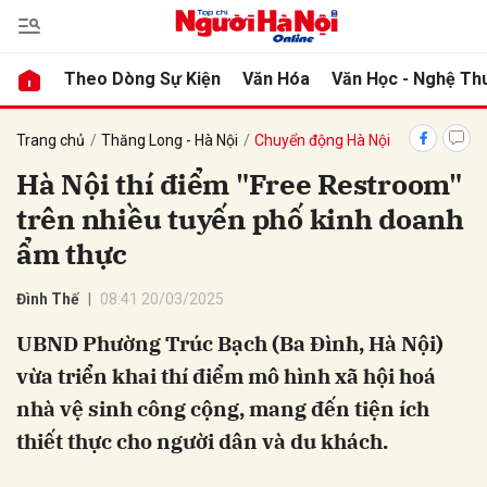
Theo Dòng Sự Kiện
Văn Hóa
Văn Học - Nghệ Th
bình luận
Trang chủ
Thăng Long - Hà Nội
Chuyển động Hà Nội
Hà Nội thí điểm "Free Restroom"
trên nhiều tuyến phố kinh doanh
ẩm thực
Đình Thế
08:41 20/03/2025
UBND Phường Trúc Bạch (Ba Đình, Hà Nội)
Hủy
G
vừa triển khai thí điểm mô hình xã hội hoá
nhà vệ sinh công cộng, mang đến tiện ích
thiết thực cho người dân và du khách.