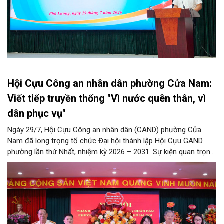
Hội Cựu Công an nhân dân phường Cửa Nam:
Viết tiếp truyền thống "Vì nước quên thân, vì
dân phục vụ"
Ngày 29/7, Hội Cựu Công an nhân dân (CAND) phường Cửa
Nam đã long trọng tổ chức Đại hội thành lập Hội Cựu GAND
phường lần thứ Nhất, nhiệm kỳ 2026 – 2031. Sự kiện quan trọng
này đánh dấu mốc kiện toàn tổ chức, mở ra chặng đường mới
nhằm tập hợp, đoàn kết và phát huy tối đa kinh nghiệm, trí tuệ
của lực lượng cựu CAND trong công tác giữ gìn an ninh trật tự,
phục vụ Nhân dân và phát triển địa phương.