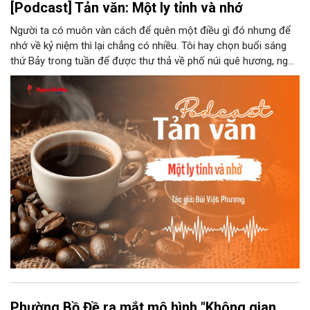
[Podcast] Tản văn: Một ly tỉnh và nhớ
Người ta có muôn vàn cách để quên một điều gì đó nhưng để
nhớ về kỷ niệm thì lại chẳng có nhiều. Tôi hay chọn buổi sáng
thứ Bảy trong tuần để được thư thả về phố núi quê hương, ngồi
đợi giọt đắng của đất đai, mưa nắng điểm từng nhịp xuống
chiếc ly sứ như đợi thời gian mở cánh cửa diệu kì của mình.
Phường Bồ Đề ra mắt mô hình "Không gian