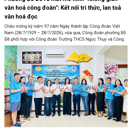
văn hoá công đoàn": Kết nối tri thức, lan toả
văn hoá đọc
Chào mừng kỷ niệm 97 năm Ngày thành lập Công đoàn Việt
Nam (28/7/1929 – 28/7/2026), vừa qua, Công đoàn phường Bồ
Đề phối hợp với Công đoàn Trường THCS Ngọc Thụy và Công
đoàn Trường Tiểu học Ái Mộ B tổ chức Lễ ra mắt Mô hình
“Không gian văn hóa công đoàn”.