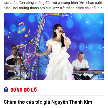
tục chào đón công chúng đến với chương trình "Âm nhạc cuối
tuần", nơi những thanh âm của jazz trở thành chiếc cầu nối đưa
nhiều nền văn hóa gặp gỡ trong không gian di sản giữa lòng Thủ
đô. Từ những tác phẩm kinh điển của thế giới đến những giai
điệu Việt Nam đậm chất tự sự, chương trình mở ra một hành
trình thưởng thức âm nhạc đa tầng cảm xúc, góp phần bồi đắp
diện mạo văn hóa của Hà Nội - Thành phố sáng tạo.
Đừng bỏ lỡ
Chùm thơ của tác giả Nguyễn Thanh Kim