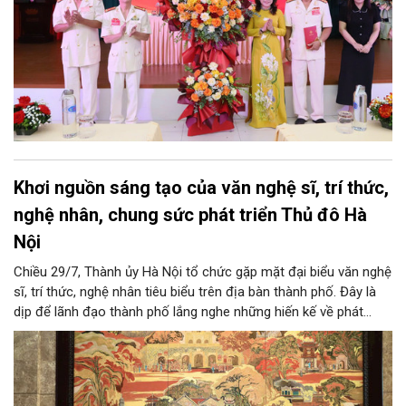
Khơi nguồn sáng tạo của văn nghệ sĩ, trí thức,
nghệ nhân, chung sức phát triển Thủ đô Hà
Nội
Chiều 29/7, Thành ủy Hà Nội tổ chức gặp mặt đại biểu văn nghệ
sĩ, trí thức, nghệ nhân tiêu biểu trên địa bàn thành phố. Đây là
dịp để lãnh đạo thành phố lắng nghe những hiến kế về phát
triển khoa học công nghệ, đổi mới sáng tạo, công nghiệp văn
hóa và phát huy nguồn lực con người, góp phần tạo động lực
mới cho sự phát triển nhanh, bền vững của Thủ đô.