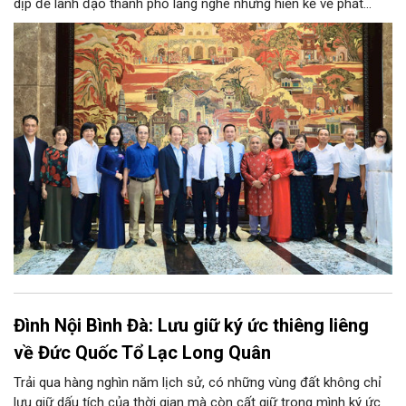
dịp để lãnh đạo thành phố lắng nghe những hiến kế về phát
triển khoa học công nghệ, đổi mới sáng tạo, công nghiệp văn
hóa và phát huy nguồn lực con người, góp phần tạo động lực
mới cho sự phát triển nhanh, bền vững của Thủ đô.
Đình Nội Bình Đà: Lưu giữ ký ức thiêng liêng
về Đức Quốc Tổ Lạc Long Quân
Trải qua hàng nghìn năm lịch sử, có những vùng đất không chỉ
lưu giữ dấu tích của thời gian mà còn cất giữ trong mình ký ức