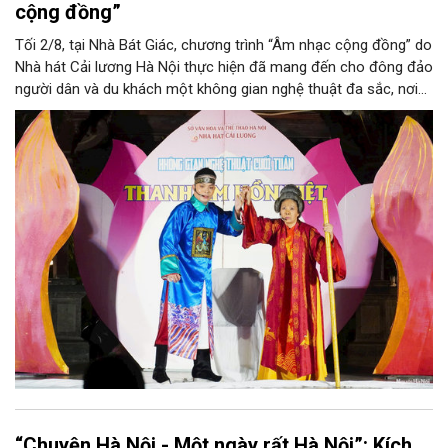
cộng đồng”
Tối 2/8, tại Nhà Bát Giác, chương trình “Âm nhạc cộng đồng” do
Nhà hát Cải lương Hà Nội thực hiện đã mang đến cho đông đảo
người dân và du khách một không gian nghệ thuật đa sắc, nơi
những làn điệu cải lương, ca cổ, tân cổ và các tiết mục múa
hòa quyện trong không gian của phố đi bộ hồ Hoàn Kiếm. Đặc
biệt, chương trình có sự giao lưu của các nghệ sĩ đến từ
phương Nam, góp phần tạo nên cuộc gặp gỡ nghệ thuật giàu
cảm xúc.
“Chuyện Hà Nội - Một ngày rất Hà Nội”: Kích