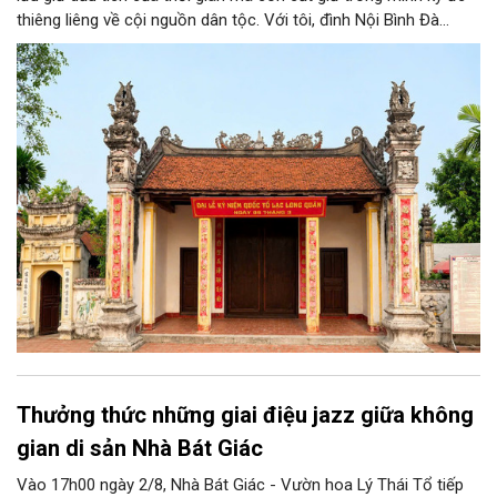
thiêng liêng về cội nguồn dân tộc. Với tôi, đình Nội Bình Đà
không chỉ là ngôi đình cổ của quê hương, mà còn gắn với tuổi
thơ, với những mùa lễ hội tháng ba âm lịch và với niềm tự hào
về vùng đất thờ Đức Quốc Tổ Lạc Long Quân, vị thủy tổ của
dân tộc Việt Nam.
Thưởng thức những giai điệu jazz giữa không
gian di sản Nhà Bát Giác
Vào 17h00 ngày 2/8, Nhà Bát Giác - Vườn hoa Lý Thái Tổ tiếp