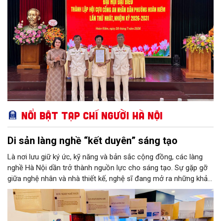
Nổi bật Tạp chí Người Hà Nội
Di sản làng nghề “kết duyên” sáng tạo
Là nơi lưu giữ ký ức, kỹ năng và bản sắc cộng đồng, các làng
nghề Hà Nội dần trở thành nguồn lực cho sáng tạo. Sự gặp gỡ
giữa nghệ nhân và nhà thiết kế, nghệ sĩ đang mở ra những khả
năng phát triển mới cho thủ công đương đại trên nền tảng di
sản. Từ những cuộc “kết duyên” đầy cảm hứng ấy, Hà Nội đang
khơi thông mạch ngầm của hệ sinh thái thủ công, biến vốn cổ