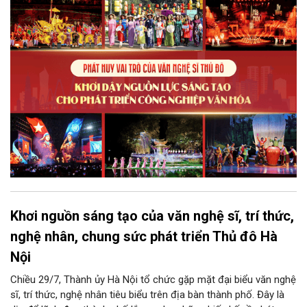
phẩm công nghiệp văn hóa có giá trị. Khơi dậy, phát huy và tạo
điều kiện để nguồn lực sáng tạo ấy phát triển sẽ là “chìa khóa”
để Hà Nội khai thác hiệu quả tiềm năng văn hóa, nâng cao năng
lực cạnh tranh và khẳng định vị thế của một trung tâm sáng tạo
trong kỷ nguyên mới.
Khơi nguồn sáng tạo của văn nghệ sĩ, trí thức,
nghệ nhân, chung sức phát triển Thủ đô Hà
Nội
Chiều 29/7, Thành ủy Hà Nội tổ chức gặp mặt đại biểu văn nghệ
sĩ, trí thức, nghệ nhân tiêu biểu trên địa bàn thành phố. Đây là