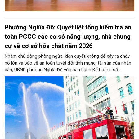
Phường Nghĩa Đô: Quyết liệt tổng kiểm tra an
toàn PCCC các cơ sở năng lượng, nhà chung
cư và cơ sở hóa chất năm 2026
Nhằm chủ động phòng ngừa, kiên quyết không để xảy ra cháy
nổ lớn và bảo vệ an toàn tuyệt đối tính mạng, tài sản của nhân
dân, UBND phường Nghĩa Đô vừa ban hành Kế hoạch số
276/KH-UBND. Theo đó, từ nay đến trước ngày 25/11/2026,
phường Nghĩa Đô sẽ ra quân kiểm tra định kỳ và đột xuất đối
với 100% cơ sở năng lượng, nhà chung cư (bao gồm nhà tập
thể, nhà đa năng/hỗn hợp) và cơ sở hóa chất trên toàn địa bàn,
đặc biệt dứt điểm kiểm tra toàn bộ các cơ sở nhà chung cư.