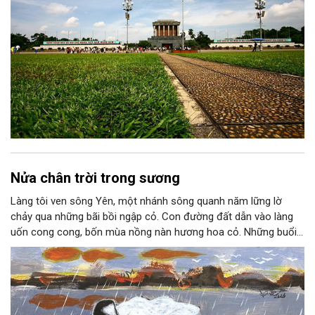
Nửa chân trời trong sương
Làng tôi ven sông Yên, một nhánh sông quanh năm lững lờ
chảy qua những bãi bồi ngập cỏ. Con đường đất dẫn vào làng
uốn cong cong, bốn mùa nồng nàn hương hoa cỏ. Những buổi
hoàng hôn, khi nắng đã dịu xuống phía cuối sông, đám hoa tím
lại thẫm màu như có ai vừa rắc lên một lớp khói.