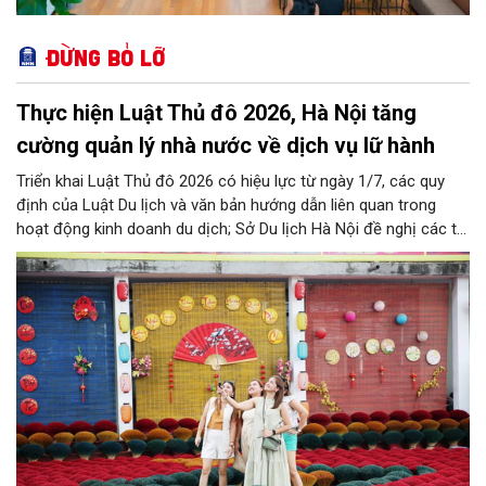
Đừng bỏ lỡ
Thực hiện Luật Thủ đô 2026, Hà Nội tăng
cường quản lý nhà nước về dịch vụ lữ hành
Triển khai Luật Thủ đô 2026 có hiệu lực từ ngày 1/7, các quy
định của Luật Du lịch và văn bản hướng dẫn liên quan trong
hoạt động kinh doanh du dịch; Sở Du lịch Hà Nội đề nghị các tổ
chức, đơn vị, doanh nghiệp kinh doanh dịch vụ lữ hành trên địa
bàn thành phố thực hiện một số nội dung quan trọng. Qua đó
góp phần thực hiện thắng lợi các mục tiêu phát triển du lịch Hà
Nội năm 2026 và giai đoạn tiếp theo.