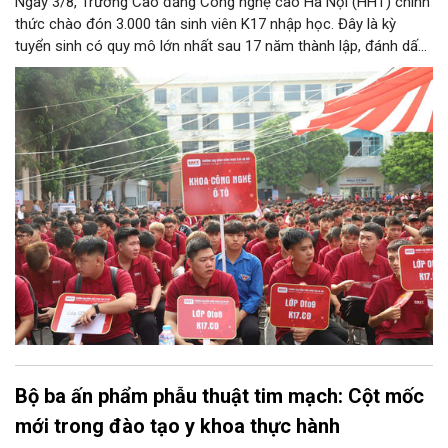
Ngày 3/8, Trường Cao đẳng Công nghệ cao Hà Nội (HHT) chính
thức chào đón 3.000 tân sinh viên K17 nhập học. Đây là kỳ
tuyển sinh có quy mô lớn nhất sau 17 năm thành lập, đánh dấu
bước chuyển mình quan trọng của nhà trường.
Bộ ba ấn phẩm phẫu thuật tim mạch: Cột mốc
mới trong đào tạo y khoa thực hành