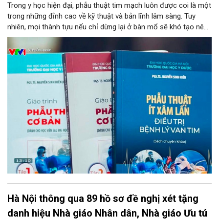
Trong y học hiện đại, phẫu thuật tim mạch luôn được coi là một
trong những đỉnh cao về kỹ thuật và bản lĩnh lâm sàng. Tuy
nhiên, mọi thành tựu nếu chỉ dừng lại ở bàn mổ sẽ khó tạo nên
tính bền vững cho nền y tế chung. Chuyển hóa những kinh
nghiệm từ thực tiễn thành nguồn tri thức học thuật bài bản,
chuẩn hóa chính là chìa khóa then chốt để đào tạo thế hệ kế
thừa. Mới đây, bước tiến ấy đã được cụ thể hóa bằng sự ra mắt
của bộ ba ấn phẩm y học chuyên ngành do PGS.TS. Nguyễn
Sinh Hiền – Giám đốc Bệnh viện Tim Hà Nội chủ biên, đánh dấu
một cột mốc quan trọng trong công tác nghiên cứu, đào tạo và
chuyển giao công nghệ phẫu thuật tim tại Việt Nam.
Hà Nội thông qua 89 hồ sơ đề nghị xét tặng
danh hiệu Nhà giáo Nhân dân, Nhà giáo Ưu tú