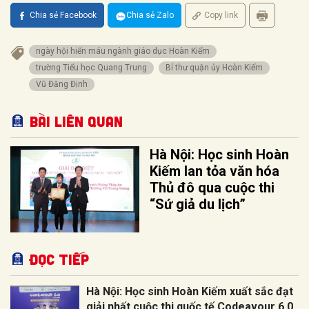
Chia sẻ Facebook
Chia sẻ Zalo
Copy link
ngày hội hiến máu ngành giáo dục Hoàn Kiếm
trường Tiểu học Quang Trung
Bí thư quận ủy Hoàn Kiếm
Vũ Đăng Định
Bài liên quan
Hà Nội: Học sinh Hoàn
Kiếm lan tỏa văn hóa
Thủ đô qua cuộc thi
“Sứ giả du lịch”
Đọc tiếp
Hà Nội: Học sinh Hoàn Kiếm xuất sắc đạt
giải nhất cuộc thi quốc tế Codeavour 6.0