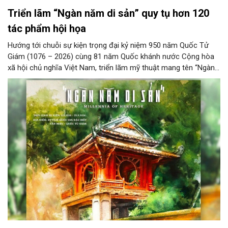
Triển lãm “Ngàn năm di sản” quy tụ hơn 120
tác phẩm hội họa
Hướng tới chuỗi sự kiện trọng đại kỷ niệm 950 năm Quốc Tử
Giám (1076 – 2026) cùng 81 năm Quốc khánh nước Cộng hòa
xã hội chủ nghĩa Việt Nam, triển lãm mỹ thuật mang tên “Ngàn
năm di sản” sẽ chính thức khai mạc vào ngày 8/8 tại Nhà Thái
Học, Di tích Quốc gia đặc biệt Văn Miếu – Quốc Tử Giám. Sự
kiện kéo dài đến ngày 25/9/2026 hứa hẹn trở thành điểm đến
văn hóa đầy sức hút, góp phần làm phong phú đời sống nghệ
thuật của Thủ đô trong mùa thu này.