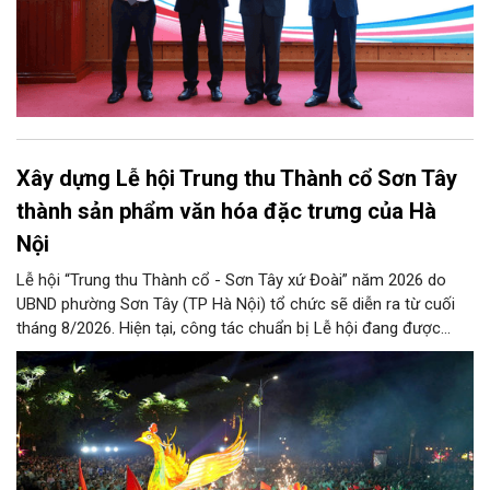
Xây dựng Lễ hội Trung thu Thành cổ Sơn Tây
thành sản phẩm văn hóa đặc trưng của Hà
Nội
Lễ hội “Trung thu Thành cổ - Sơn Tây xứ Đoài” năm 2026 do
UBND phường Sơn Tây (TP Hà Nội) tổ chức sẽ diễn ra từ cuối
tháng 8/2026. Hiện tại, công tác chuẩn bị Lễ hội đang được
chính quyền phường Sơn Tây cùng các phòng, ban, ngành, đơn
vị và 25 tổ dân phố khẩn trương triển khai, tạo khí thế sôi nổi,
sẵn sàng mang đến cho Nhân dân và du khách một mùa Trung
thu quy mô, đặc sắc và giàu bản sắc văn hóa xứ Đoài.