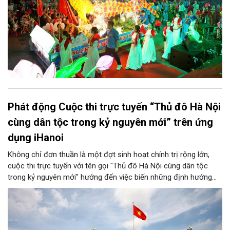
Phát động Cuộc thi trực tuyến “Thủ đô Hà Nội
cùng dân tộc trong kỷ nguyên mới” trên ứng
dụng iHanoi
Không chỉ đơn thuần là một đợt sinh hoạt chính trị rộng lớn,
cuộc thi trực tuyến với tên gọi "Thủ đô Hà Nội cùng dân tộc
trong kỷ nguyên mới" hướng đến việc biến những định hướng
chiến lược trong Nghị quyết số 02-NQ/TW của Bộ Chính trị
thành niềm tin, thành nhận thức chung của mỗi người dân.