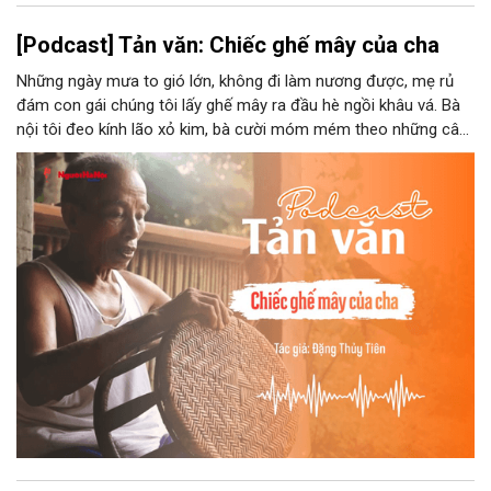
[Podcast] Tản văn: Chiếc ghế mây của cha
Những ngày mưa to gió lớn, không đi làm nương được, mẹ rủ
đám con gái chúng tôi lấy ghế mây ra đầu hè ngồi khâu vá. Bà
nội tôi đeo kính lão xỏ kim, bà cười móm mém theo những câu
chuyện kể tếu táo của đám trẻ chúng tôi. Chiếc ghế mây phát
ra âm thanh kin kít chịu đựng sức nặng cơ thể con người theo
những điệu cười khúc khích.