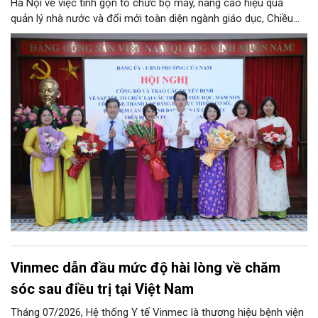
Hà Nội về việc tinh gọn tổ chức bộ máy, nâng cao hiệu quả
quản lý nhà nước và đổi mới toàn diện ngành giáo dục, Chiều
4/8, Đảng ủy - UBND phường Cửa Nam tổ chức Hội nghị công
bố và trao quyết định về việc sắp xếp, tổ chức lại các trường
tiểu học, mầm non công lập, thành lập đảng bộ trực thuộc cơ
sở, bổ nhiệm cán bộ lãnh đạo quản lý giáo dục trên địa bàn
phường.
Vinmec dẫn đầu mức độ hài lòng về chăm
sóc sau điều trị tại Việt Nam
Tháng 07/2026, Hệ thống Y tế Vinmec là thương hiệu bệnh viện