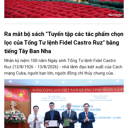
Ra mắt bộ sách "Tuyển tập các tác phẩm chọn
lọc của Tổng Tư lệnh Fidel Castro Ruz" bằng
tiếng Tây Ban Nha
Nhân kỷ niệm 100 năm Ngày sinh Tổng Tư lệnh Fidel Castro
Ruz (13/8/1926 - 13/8/2026) - nhà lãnh đạo kiệt xuất của Cách
mạng Cuba, người bạn lớn, người đồng chí thủy chung của
Đảng, Nhà nước và nhân dân Việt Nam, chiều 5/8, tại Hà Nội,
Nhà xuất bản Chính trị quốc gia Sự thật phối hợp với Ban Tuyên
giáo Trung ương tổ chức Lễ giới thiệu bộ sách “Tuyển tập các
tác phẩm chọn lọc của Tổng Tư lệnh Fidel Castro Ruz” gồm 24
tập bằng tiếng Tây Ban Nha.