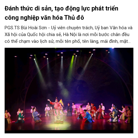
Đánh thức di sản, tạo động lực phát triển
công nghiệp văn hóa Thủ đô
PGS.TS Bùi Hoài Sơn - Uỷ viên chuyên trách, Uỷ ban Văn hóa và
Xã hội của Quốc hội chia sẻ, Hà Nội là nơi mỗi bước chân đều
có thể chạm vào lịch sử, mỗi tên phố, tên làng, mái đình, mặt
hồ, nếp nhà, câu hát, món ăn, làn điệu, nghề thủ công đều có
thể kể một câu chuyện về chiều sâu văn hiến của dân tộc.
Nhưng trong kỷ nguyên mới, câu hỏi đặt ra không chỉ Hà Nội có
bao nhiêu di sản, bao nhiêu văn nghệ sĩ, trí thức, không gian ký
ức, mà là làm thế nào để những giá trị ấy trở thành nguồn lực
phát triển, thành sức mạnh mềm, thành động lực sáng tạo,
thành năng lực cạnh tranh của Thủ đô.